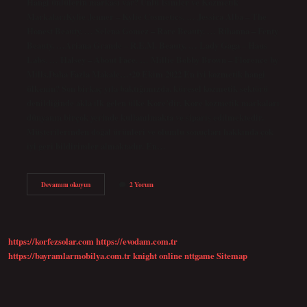
Hangi ünlülerin markası var? Ünlü İsimler ve Kozmetik
MarkalarıKylie Jenner – Kylie Cosmetics. … Jessica Alba – The
Honest Beauty. … Selena Gomez – Rare Beauty. … Rihanna – Fenty
Beauty. …Ariana Grande – R.E.M. Beauty. … Lady Gaga – Haus
Labs. … Halsey – About Face. … Millie Bobby Brown – Florence by
Mills.Daha Fazla Makale…•20 Ekim 2022 En iyi kozmetik hangi
ülkenin? Son birkaç yıla baktığımızda, küresel kozmetik sektörü
denildiğinde akla ilk gelen ülke Kore’dir. Kore kozmetik markaları
dünyanın birçok yerinde kullanılmakta ve sipariş edilmektedir.
Müşterilerinden doğal ürünleri ve olumlu sonuçları hakkında çok
iyi geri bildirimler almaktadır. En…
Ünlüler
Devamını okuyun
2 Yorum
Hangi
Kozmetik
Markalarını
Kullanıyor
https://korfezsolar.com
https://evodam.com.tr
https://bayramlarmobilya.com.tr
knight online
nttgame
Sitemap