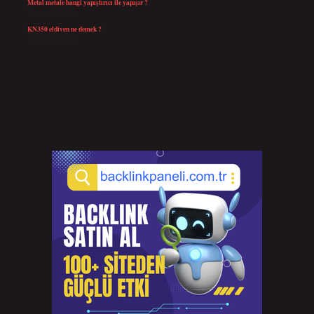
Metal metale hangi yapıştırıcı ile yapışır ?
Temmuz 25, 2026
KN350 eldiven ne demek ?
Temmuz 25, 2026