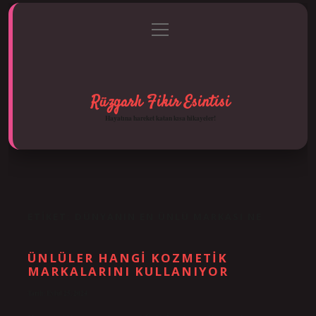
menüyü
Anasayfa
Gizlilik Politikası
Yasal Uyarı
aç
Hakkımızda
Rüzgarlı Fikir Esintisi
Hayatına hareket katan kısa hikayeler!
ETIKET:
DÜNYANIN EN ÜNLÜ MARKASI NE
ÜNLÜLER HANGI KOZMETIK
MARKALARINI KULLANIYOR
Tarih: Eylül 25, 2024