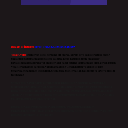
Reklam ve İletişim:
Skype: live:.cid.575569c608265c69
Yasal Uyarı:
Bu internet sitesi, herhangi bir marka, kurum veya şahıs şirketi ile hiçbir
bağlantısı bulunmamaktadır. Sitede yalnızca kendi hazırladığımız makaleler
paylaşılmaktadır. Burada yer alan içerikler haber niteliği taşımamakta olup, gerçek kurum
ve kişiler hakkında paylaşım yapılmamaktadır. Gerçek kurum ve kişiler ile isim
benzerlikleri tamamen tesadüfidir. Sitemizdeki bilgiler taslak halindedir ve tavsiye niteliği
taşımazlar.
Sitemiz, 5651 Sayılı Kanun gereğince Bilgi Teknolojileri ve İletişim Kurumu (BTK)
tarafından onaylanmış bir Yer Sağlayıcı olarak hizmet vermektedir. Bu nedenle, sitedeki
içerikleri proaktif olarak denetleme veya araştırma yükümlülüğümüz bulunmamaktadır.
Ancak, üyelerimiz yazdıkları içeriklerin sorumluluğunu taşımakta olup, siteye üye olarak
bu sorumluluğu kabul etmiş sayılırlar.
Hukuka ve yasal düzenlemelere aykırı olduğunu düşündüğünüz içerikleri,
backlinkpanelicomtr@gmail.com
adresine bildirmeniz halinde, ilgili içerikler yasal süre
içerisinde sitemizden kaldırılacaktır.