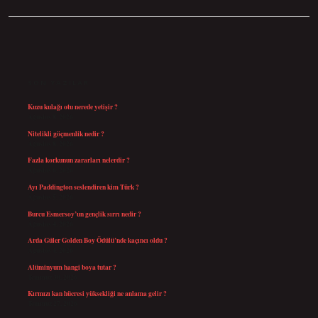
SIDEBAR
SON YAZILAR
Kuzu kulağı otu nerede yetişir ?
Ağustos 8, 2026
Nitelikli göçmenlik nedir ?
Ağustos 8, 2026
Fazla korkunun zararları nelerdir ?
Ağustos 6, 2026
Ayı Paddington seslendiren kim Türk ?
Ağustos 5, 2026
Burcu Esmersoy’un gençlik sırrı nedir ?
Ağustos 4, 2026
Arda Güler Golden Boy Ödülü’nde kaçıncı oldu ?
Ağustos 4, 2026
Alüminyum hangi boya tutar ?
Temmuz 30, 2026
Kırmızı kan hücresi yüksekliği ne anlama gelir ?
Temmuz 27, 2026