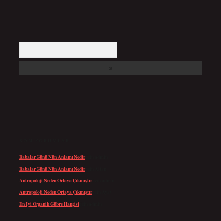
Arama
SON YORUMLAR
Babalar Günü Nün Anlamı Nedir
için
admin
Babalar Günü Nün Anlamı Nedir
için
Altan
Antropoloji Neden Ortaya Çıkmıştır
için
admin
Antropoloji Neden Ortaya Çıkmıştır
için
Ayaz
En Iyi Organik Gübre Hangisi
için
admin