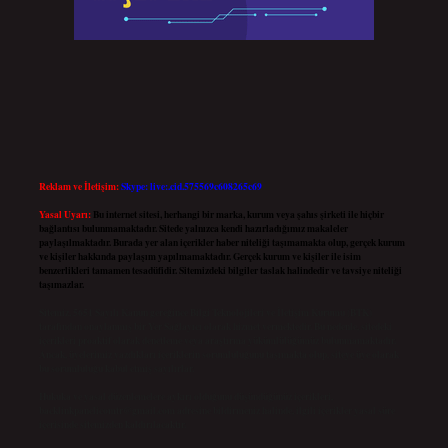
Reklam ve İletişim:
Skype: live:.cid.575569c608265c69
Yasal Uyarı:
Bu internet sitesi, herhangi bir marka, kurum veya şahıs şirketi ile hiçbir
bağlantısı bulunmamaktadır. Sitede yalnızca kendi hazırladığımız makaleler
paylaşılmaktadır. Burada yer alan içerikler haber niteliği taşımamakta olup, gerçek kurum
ve kişiler hakkında paylaşım yapılmamaktadır. Gerçek kurum ve kişiler ile isim
benzerlikleri tamamen tesadüfidir. Sitemizdeki bilgiler taslak halindedir ve tavsiye niteliği
taşımazlar.
Sitemiz, 5651 Sayılı Kanun gereğince Bilgi Teknolojileri ve İletişim Kurumu (BTK)
tarafından onaylanmış bir Yer Sağlayıcı olarak hizmet vermektedir. Bu nedenle, sitedeki
içerikleri proaktif olarak denetleme veya araştırma yükümlülüğümüz bulunmamaktadır.
Ancak, üyelerimiz yazdıkları içeriklerin sorumluluğunu taşımakta olup, siteye üye olarak
bu sorumluluğu kabul etmiş sayılırlar.
Hukuka ve yasal düzenlemelere aykırı olduğunu düşündüğünüz içerikleri,
backlinkpanelicomtr@gmail.com
adresine bildirmeniz halinde, ilgili içerikler yasal süre
içerisinde sitemizden kaldırılacaktır.