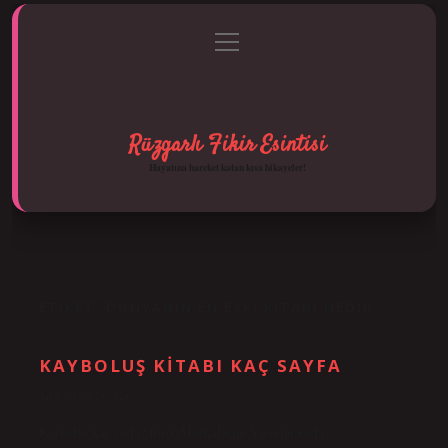
menüyü
Anasayfa
Gizlilik Politikası
Yasal Uyarı
aç
Hakkımızda
Rüzgarlı Fikir Esintisi
Hayatına hareket katan kısa hikayeler!
ETIKET:
DÜNYANIN EN ESKI KITABI NEDIR
KAYBOLUŞ KITABI KAÇ SAYFA
Tarih: Aralık 26, 2024
Kayboluş kaç sayfa? BaskıMarkaDetay YayınlarSayfa