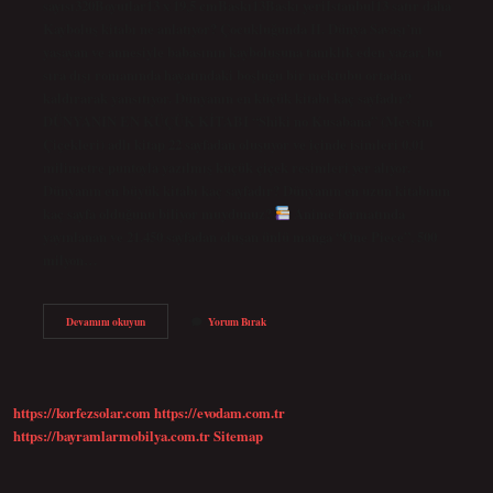
sayısı320Boyutlar13 x 19,5 cmBaskı13Baskı yeriİstanbul13 satır daha
Kayboluş kitabı ne anlatıyor? Çocukluğunda II. Dünya Savaşı’nı
yaşayan ve annesiyle babasının kayboluşuna tanıklık eden yazar, bu
sıra dışı romanında hayatındaki boşluğu bir mektubu ortadan
kaldırarak yansıtıyor. Dünyanın en küçük kitabı kaç sayfadır?
DÜNYANIN EN KÜÇÜK KİTABI “Shiki no Kusabana” (Mevsim
Çiçekleri) adlı kitap 22 sayfadan oluşuyor ve içinde isimleri 0,01
milimetre puntoyla yazılmış küçük çiçek resimleri yer alıyor.
Dünyanın en büyük kitabı kaç sayfadır? Dünyanın en uzun kitabının
kaç sayfa olduğunu biliyor muydunuz?
Anime formatında
yayınlanan ve 21.450 sayfadan oluşan ünlü manga “One Piece”, 500
milyon…
Kayboluş
Devamını okuyun
Yorum Bırak
Kitabı
Kaç
Sayfa
https://korfezsolar.com
https://evodam.com.tr
https://bayramlarmobilya.com.tr
Sitemap