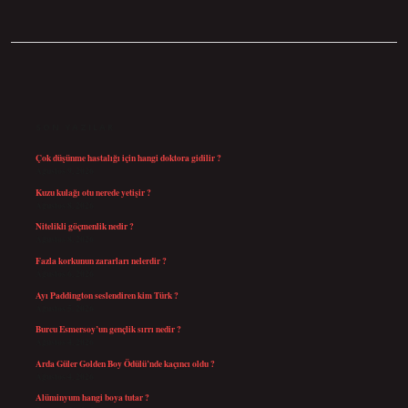
SIDEBAR
SON YAZILAR
Çok düşünme hastalığı için hangi doktora gidilir ?
Ağustos 9, 2026
Kuzu kulağı otu nerede yetişir ?
Ağustos 8, 2026
Nitelikli göçmenlik nedir ?
Ağustos 8, 2026
Fazla korkunun zararları nelerdir ?
Ağustos 6, 2026
Ayı Paddington seslendiren kim Türk ?
Ağustos 5, 2026
Burcu Esmersoy’un gençlik sırrı nedir ?
Ağustos 4, 2026
Arda Güler Golden Boy Ödülü’nde kaçıncı oldu ?
Ağustos 4, 2026
Alüminyum hangi boya tutar ?