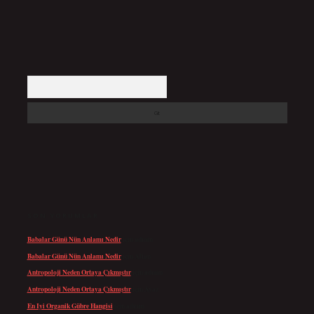
Arama
SON YORUMLAR
Babalar Günü Nün Anlamı Nedir
için
admin
Babalar Günü Nün Anlamı Nedir
için
Altan
Antropoloji Neden Ortaya Çıkmıştır
için
admin
Antropoloji Neden Ortaya Çıkmıştır
için
Ayaz
En Iyi Organik Gübre Hangisi
için
admin