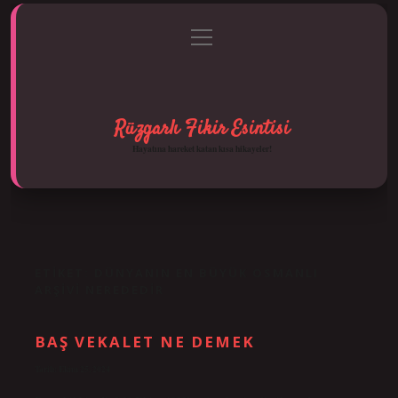
menüyü
Anasayfa
Gizlilik Politikası
Yasal Uyarı
aç
Hakkımızda
Rüzgarlı Fikir Esintisi
Hayatına hareket katan kısa hikayeler!
ETIKET:
DÜNYANIN EN BÜYÜK OSMANLI
ARŞIVI NEREDEDIR
BAŞ VEKALET NE DEMEK
Tarih: Ekim 25, 2024