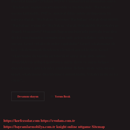
Başvekil kimdir? 29 Ekim 1923’te Cumhuriyet’in ilanından sonra,
“Başbakan” örgütü yasayla kuruldu ve bu dönemde “Başbakan”
unvanı kullanıldı. 1945’te, anayasal dilin sadeleştirilmesinin bir
parçası olarak, “Başbakan” kurumu “Başbakan” olarak değiştirildi;
“Başbakan” terimi de “Başbakan” olarak değiştirildi. Başvekalet ne
demek Osmanlıda? Osmanlı İmparatorluğu’nda padişahı temsilen
devlet yönetiminden sorumlu olan önde gelen yetkiliye sadrazam
ünvanı. Genel vekalet ile neler yapılabilir? Genel vekaletname ile
kişi, vekaletnamede listelenen işlemleri gerçekleştirir. Genel
vekaletname ile tapuda gayrimenkul satışı, araç alım satımı,
aboneliklerin açılıp kapatılması, miras devri ve miras belgesi
düzenlenmesi gibi işlemler yapılabilir. Belirli süreli veya süresiz
örnek vekaletname düzenlenmesi mümkündür. Vekalet nedir ne işe
yarar?…
Baş
Devamını okuyun
Yorum Bırak
Vekalet
Ne
Demek
https://korfezsolar.com
https://evodam.com.tr
https://bayramlarmobilya.com.tr
knight online
nttgame
Sitemap