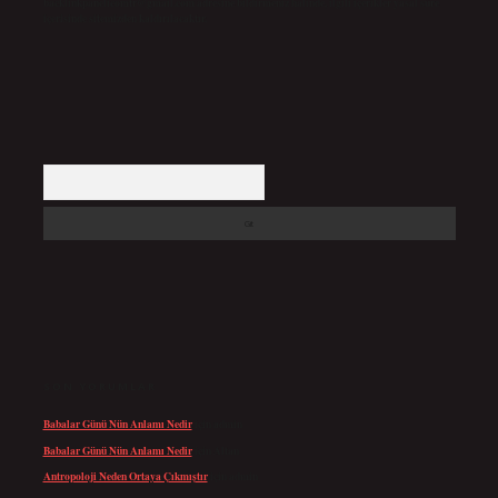
backlinkpanelicomtr@gmail.com
adresine bildirmeniz halinde, ilgili içerikler yasal süre
içerisinde sitemizden kaldırılacaktır.
Arama
SON YORUMLAR
Babalar Günü Nün Anlamı Nedir
için
admin
Babalar Günü Nün Anlamı Nedir
için
Altan
Antropoloji Neden Ortaya Çıkmıştır
için
admin