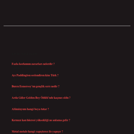
SIDEBAR
SON YAZILAR
Fazla korkunun zararları nelerdir ?
Ağustos 6, 2026
Ayı Paddington seslendiren kim Türk ?
Ağustos 5, 2026
Burcu Esmersoy’un gençlik sırrı nedir ?
Ağustos 4, 2026
Arda Güler Golden Boy Ödülü’nde kaçıncı oldu ?
Ağustos 4, 2026
Alüminyum hangi boya tutar ?
Temmuz 30, 2026
Kırmızı kan hücresi yüksekliği ne anlama gelir ?
Temmuz 27, 2026
Metal metale hangi yapıştırıcı ile yapışır ?