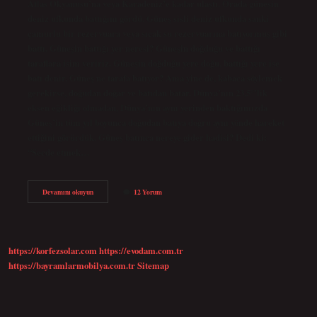
Atlas Okyanusu’na veya Karadeniz’e kadar ulaştı. Orada güneşin
deniz ufkunda battığını gördü. Güneş sisli deniz ufkunda sanki
çamurlu bir rezervuara veya sıcak su rezervuarına batıyormuş gibi
battı. Güneşin battığı yer neresi? Güneşin doğduğu ve battığı
taraflara isim veririz. Güneşin doğduğu yere doğu, battığı yere ise
batı denir. Güneş ne tarafa batıyor? Ama yine de, kabaca söylemek
gerekirse, doğudan doğar ve batıdan batar. Dünya’nın 23,5°’lik
eksen eğikliği olmadan, Dünya’nın aynı yerinden baktığımızda
Güneş’in tüm yıl boyunca doğudan batıya doğru aynı yönde hareket
ettiğini görürdük. Güneş batınca nereye gider hadisi? Dedi ki:
“Secde etmek…
Güneş
Devamını okuyun
12 Yorum
Nereye
Batıyor
https://korfezsolar.com
https://evodam.com.tr
https://bayramlarmobilya.com.tr
Sitemap