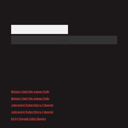
Arama
SON YORUMLAR
Babalar Günü Nün Anlamı Nedir
için
admin
Babalar Günü Nün Anlamı Nedir
için
Altan
Antropoloji Neden Ortaya Çıkmıştır
için
admin
Antropoloji Neden Ortaya Çıkmıştır
için
Ayaz
En Iyi Organik Gübre Hangisi
için
admin