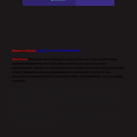
Reklam ve İletişim:
Skype: live:.cid.575569c608265c69
Yasal Uyarı:
Bu internet sitesi, herhangi bir marka, kurum veya şahıs şirketi ile hiçbir
bağlantısı bulunmamaktadır. Sitede yalnızca kendi hazırladığımız makaleler
paylaşılmaktadır. Burada yer alan içerikler haber niteliği taşımamakta olup, gerçek kurum
ve kişiler hakkında paylaşım yapılmamaktadır. Gerçek kurum ve kişiler ile isim
benzerlikleri tamamen tesadüfidir. Sitemizdeki bilgiler taslak halindedir ve tavsiye niteliği
taşımazlar.
Sitemiz, 5651 Sayılı Kanun gereğince Bilgi Teknolojileri ve İletişim Kurumu (BTK)
tarafından onaylanmış bir Yer Sağlayıcı olarak hizmet vermektedir. Bu nedenle, sitedeki
içerikleri proaktif olarak denetleme veya araştırma yükümlülüğümüz bulunmamaktadır.
Ancak, üyelerimiz yazdıkları içeriklerin sorumluluğunu taşımakta olup, siteye üye olarak
bu sorumluluğu kabul etmiş sayılırlar.
Hukuka ve yasal düzenlemelere aykırı olduğunu düşündüğünüz içerikleri,
backlinkpanelicomtr@gmail.com
adresine bildirmeniz halinde, ilgili içerikler yasal süre
içerisinde sitemizden kaldırılacaktır.