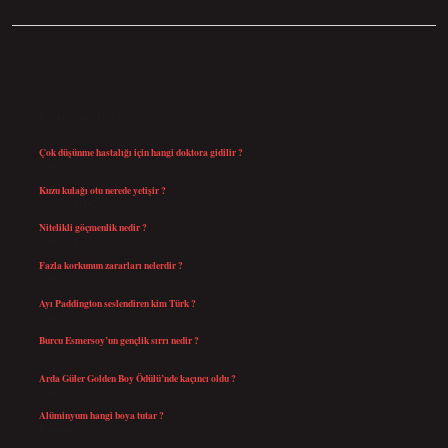
SIDEBAR
SON YAZILAR
Çok düşünme hastalığı için hangi doktora gidilir ?
Ağustos 9, 2026
Kuzu kulağı otu nerede yetişir ?
Ağustos 8, 2026
Nitelikli göçmenlik nedir ?
Ağustos 8, 2026
Fazla korkunun zararları nelerdir ?
Ağustos 6, 2026
Ayı Paddington seslendiren kim Türk ?
Ağustos 5, 2026
Burcu Esmersoy’un gençlik sırrı nedir ?
Ağustos 4, 2026
Arda Güler Golden Boy Ödülü’nde kaçıncı oldu ?
Ağustos 4, 2026
Alüminyum hangi boya tutar ?
Temmuz 30, 2026