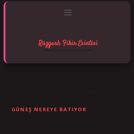
menüyü
Anasayfa
Gizlilik Politikası
Yasal Uyarı
aç
Hakkımızda
Rüzgarlı Fikir Esintisi
Hayatına hareket katan kısa hikayeler!
ETIKET:
DÜNYADA GÜNEŞ ILK NEREDE BATAR
GÜNEŞ NEREYE BATIYOR
Tarih: Ekim 14, 2024
Kuranda Güneş nereye batıyor? Tefsirlere göre Zülkarneyn batıda