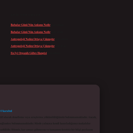
SON YORUMLAR
Babalar Günü Nün Anlamı Nedir
için
admin
Babalar Günü Nün Anlamı Nedir
için
Altan
Antropoloji Neden Ortaya Çıkmıştır
için
admin
Antropoloji Neden Ortaya Çıkmıştır
için
Ayaz
En Iyi Organik Gübre Hangisi
için
admin
 @karabul
proaktif olarak denetleme veya araştırma yükümlülüğümüz bulunmamaktadır. Ancak,
r bağlantısı bulunmamaktadır. Sitede yalnızca kendi hazırladığımız makaleler
sadüfidir. Sitemiz, kar amacı gütmeyen ve tamamen ücretsiz bir bilgi paylaşım