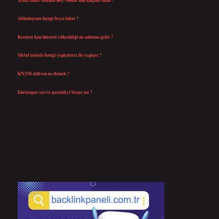
Ağustos 4, 2026
Alüminyum hangi boya tutar ?
Temmuz 30, 2026
Kırmızı kan hücresi yüksekliği ne anlama gelir ?
Temmuz 27, 2026
Metal metale hangi yapıştırıcı ile yapışır ?
Temmuz 25, 2026
KN350 eldiven ne demek ?
Temmuz 25, 2026
Eurorepar servis garantiyi bozar mı ?
Temmuz 25, 2026