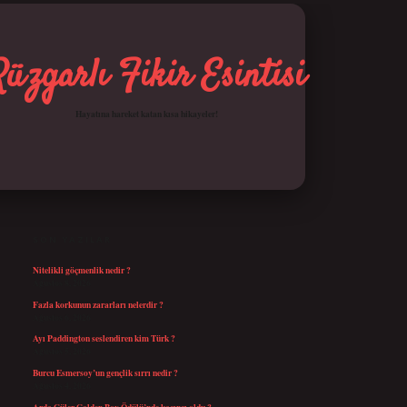
Rüzgarlı Fikir Esintisi
Hayatına hareket katan kısa hikayeler!
SIDEBAR
betci giriş
SON YAZILAR
Nitelikli göçmenlik nedir ?
Ağustos 8, 2026
Fazla korkunun zararları nelerdir ?
Ağustos 6, 2026
Ayı Paddington seslendiren kim Türk ?
Ağustos 5, 2026
Burcu Esmersoy’un gençlik sırrı nedir ?
Ağustos 4, 2026
Arda Güler Golden Boy Ödülü’nde kaçıncı oldu ?