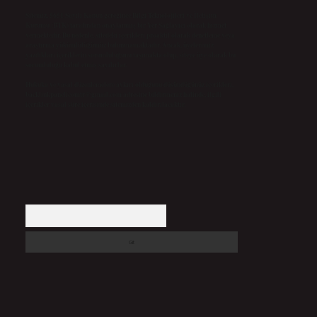
Sitemiz, 5651 Sayılı Kanun gereğince Bilgi Teknolojileri ve İletişim
Kurumu (BTK) tarafından onaylanmış bir Yer Sağlayıcı olarak hizmet
vermektedir. Bu nedenle, sitedeki içerikleri proaktif olarak denetleme veya
araştırma yükümlülüğümüz bulunmamaktadır. Ancak, üyelerimiz
yazdıkları içeriklerin sorumluluğunu taşımakta olup, siteye üye olarak bu
sorumluluğu kabul etmiş sayılırlar.
Hukuka ve yasal düzenlemelere aykırı olduğunu düşündüğünüz içerikleri,
backlinkpanelicomtr@gmail.com
adresine bildirmeniz halinde, ilgili
içerikler yasal süre içerisinde sitemizden kaldırılacaktır.
Arama