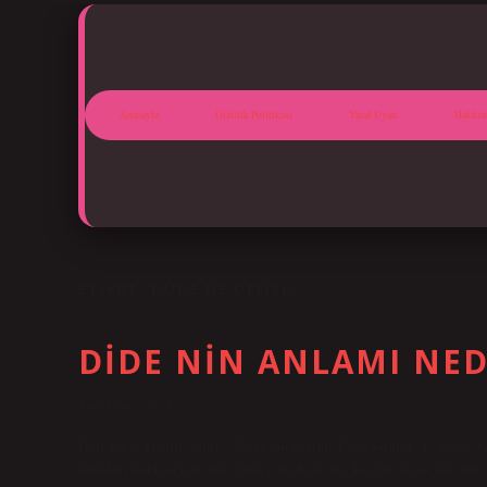
Anasayfa
Gizlilik Politikası
Yasal Uyarı
Hakkım
ETIKET:
DÛDE NE DEMEK
DIDE NIN ANLAMI NED
Tarih: Eylül 16, 2024
Dide Farsça nedir? dide – Nişanyan Sözlük. Farsça didīde دیده “1. “Görülen, görülen, 2. Gören, görülen, 3. Göz” kelimelerinden alıntıdır. Dide
ismi kuranda geçiyor mu? Dide ismi Kur’an-ı Kerim’de geçiyor mu? 