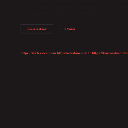
Doğuş Üniversitesi Uluslararası İngiliz Dili ve Edebiyatı Konferansı
tarihinin 20 Ağustos 2024’e uzatıldığını duyurmaktan büyük mutluluk
havza veya çöküntülerin taban veya kenarlarında yer alan ve buralar
Dide
Devamını okuyun
10 Yorum
Nin
Anlamı
Nedir
https://korfezsolar.com
https://evodam.com.tr
https://bayramlarmobi