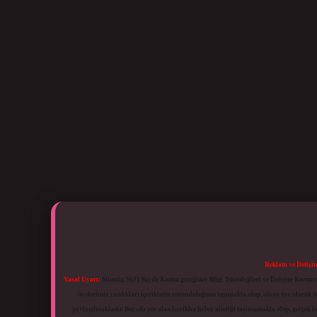
Reklam ve İletişi
Yasal Uyarı:
Sitemiz, 5651 Sayılı Kanun gereğince Bilgi Teknolojileri ve İletişim Kuru
üyelerimiz yazdıkları içeriklerin sorumluluğunu taşımakta olup, siteye üye olarak bu
paylaşılmaktadır. Burada yer alan içerikler haber niteliği taşımamakta olup, gerçek 