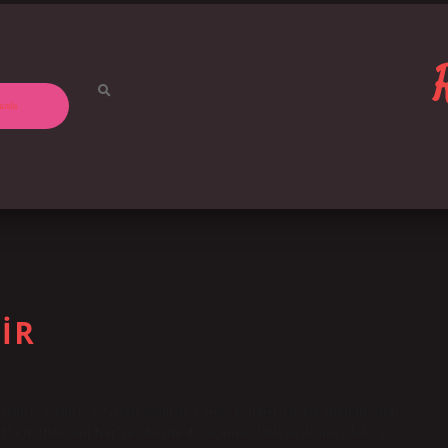
ızda
IR
Hayır, Dide ismi Kur’an-ı Kerim’de geçmiyor. Dide ne demek edebiyat? 2.