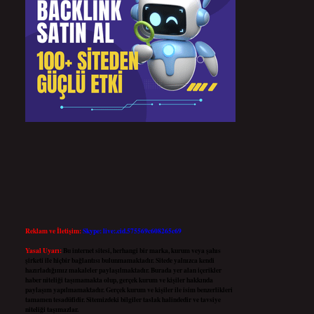
Reklam ve İletişim:
Skype: live:.cid.575569c608265c69
Yasal Uyarı:
Bu internet sitesi, herhangi bir marka, kurum veya şahıs
şirketi ile hiçbir bağlantısı bulunmamaktadır. Sitede yalnızca kendi
hazırladığımız makaleler paylaşılmaktadır. Burada yer alan içerikler
haber niteliği taşımamakta olup, gerçek kurum ve kişiler hakkında
paylaşım yapılmamaktadır. Gerçek kurum ve kişiler ile isim benzerlikleri
tamamen tesadüfidir. Sitemizdeki bilgiler taslak halindedir ve tavsiye
niteliği taşımazlar.