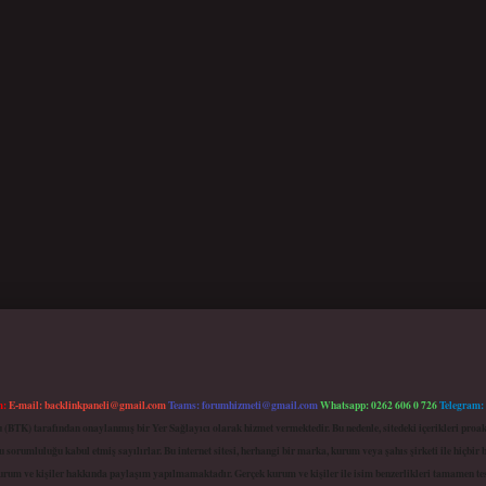
m:
E-mail:
backlinkpaneli@gmail.com
Teams:
forumhizmeti@gmail.com
Whatsapp: 0262 606 0 726
Telegram:
mu (BTK) tarafından onaylanmış bir Yer Sağlayıcı olarak hizmet vermektedir. Bu nedenle, sitedeki içerikleri 
 sorumluluğu kabul etmiş sayılırlar. Bu internet sitesi, herhangi bir marka, kurum veya şahıs şirketi ile hiçbi
kurum ve kişiler hakkında paylaşım yapılmamaktadır. Gerçek kurum ve kişiler ile isim benzerlikleri tamamen te