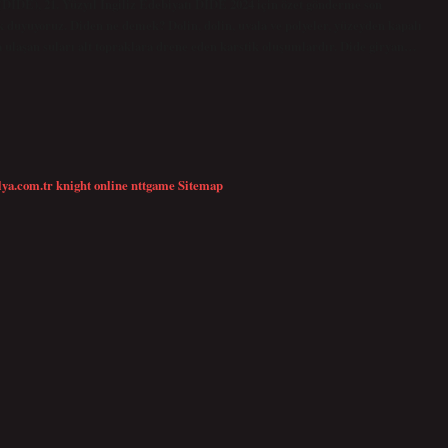
 (DİDE), 21. Yüzyıl İngiliz Edebiyatı DİDE 2024 için özet gönderme son
 duyuyoruz. Diden ne demek? Dolin, dolin, uvala ve polyeler, yüzeyden kapalı
a ulaşan suları alt topraklara drene eden karstik oluşumlardır. Dide giryan…
lya.com.tr
knight online
nttgame
Sitemap