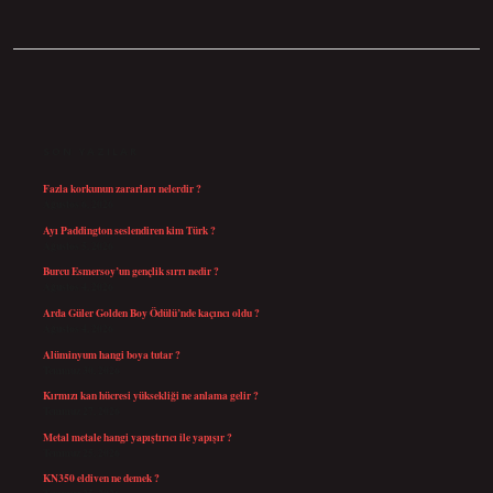
SIDEBAR
SON YAZILAR
Fazla korkunun zararları nelerdir ?
Ağustos 6, 2026
Ayı Paddington seslendiren kim Türk ?
Ağustos 5, 2026
Burcu Esmersoy’un gençlik sırrı nedir ?
Ağustos 4, 2026
Arda Güler Golden Boy Ödülü’nde kaçıncı oldu ?
Ağustos 4, 2026
Alüminyum hangi boya tutar ?
Temmuz 30, 2026
Kırmızı kan hücresi yüksekliği ne anlama gelir ?
Temmuz 27, 2026
Metal metale hangi yapıştırıcı ile yapışır ?
Temmuz 25, 2026
KN350 eldiven ne demek ?