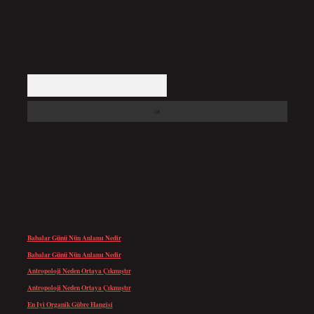
Arama
SON YORUMLAR
Babalar Günü Nün Anlamı Nedir
için
admin
Babalar Günü Nün Anlamı Nedir
için
Altan
Antropoloji Neden Ortaya Çıkmıştır
için
admin
Antropoloji Neden Ortaya Çıkmıştır
için
Ayaz
En Iyi Organik Gübre Hangisi
için
admin