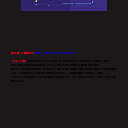
Reklam ve İletişim:
Skype: live:.cid.575569c608265c69
Yasal Uyarı:
Bu internet sitesi, herhangi bir marka, kurum veya şahıs şirketi ile hiçbir
bağlantısı bulunmamaktadır. Sitede yalnızca kendi hazırladığımız makaleler
paylaşılmaktadır. Burada yer alan içerikler haber niteliği taşımamakta olup, gerçek kurum
ve kişiler hakkında paylaşım yapılmamaktadır. Gerçek kurum ve kişiler ile isim
benzerlikleri tamamen tesadüfidir. Sitemizdeki bilgiler taslak halindedir ve tavsiye niteliği
taşımazlar.
Sitemiz, 5651 Sayılı Kanun gereğince Bilgi Teknolojileri ve İletişim Kurumu (BTK)
tarafından onaylanmış bir Yer Sağlayıcı olarak hizmet vermektedir. Bu nedenle, sitedeki
içerikleri proaktif olarak denetleme veya araştırma yükümlülüğümüz bulunmamaktadır.
Ancak, üyelerimiz yazdıkları içeriklerin sorumluluğunu taşımakta olup, siteye üye olarak
bu sorumluluğu kabul etmiş sayılırlar.
Hukuka ve yasal düzenlemelere aykırı olduğunu düşündüğünüz içerikleri,
backlinkpanelicomtr@gmail.com
adresine bildirmeniz halinde, ilgili içerikler yasal süre
içerisinde sitemizden kaldırılacaktır.