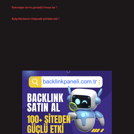
Temmuz 25, 2026
Eurorepar servis garantiyi bozar mı ?
Temmuz 25, 2026
Kalp büyümesi röntgende görünür mü ?
Temmuz 23, 2026