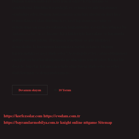
Doğum haritasında 4 ev neyi temsil eder? Evin anlamı ve
sembolizmi. Dördüncü astrolojik ev, evimizi ve aile hayatımızı
sembolize eder. Doğum haritamızın temelini oluşturan dört köşe
evinin ikincisi olan dördüncü ev, özel hayatımızın evidir ve
yetiştirilme tarzımızla yakından bağlantılıdır. 4 evin Boş Olması Ne
Anlama Gelir? 4. ev boştur: Kişi kökleriyle barışıktır ve hayatında
aidiyet sorunu yoktur. Hayatının temelleri ve aile ilişkileri
dengededir. İç huzurunu korumakta zorluk çekmez. Doğum
haritasındaki ev neyi ifade eder? Astrolojide evler, sahip olduğumuz
enerjiyi serbest bıraktığımızda ne olacağını temsil eder. Başka bir
deyişle, burçlar kafamızın içinde olup biteni ifade eder ve evler
ifadelerimizi ve deneyimlerimizi…
Doğum
Devamını okuyun
10 Yorum
Haritası
4
Ev
Ne
https://korfezsolar.com
https://evodam.com.tr
https://bayramlarmobilya.com.tr
knight online
nttgame
Sitemap