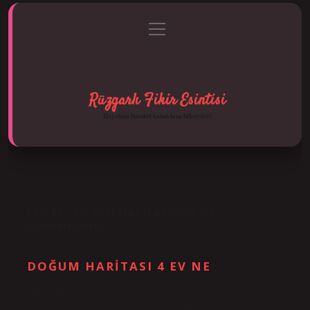
menüyü
Anasayfa
Gizlilik Politikası
Yasal Uyarı
aç
Hakkımızda
Rüzgarlı Fikir Esintisi
Hayatına hareket katan kısa hikayeler!
ETIKET:
DOĞUM HARITASINDA NE
YORUMLANIR
DOĞUM HARITASI 4 EV NE
Tarih: Ekim 13, 2024