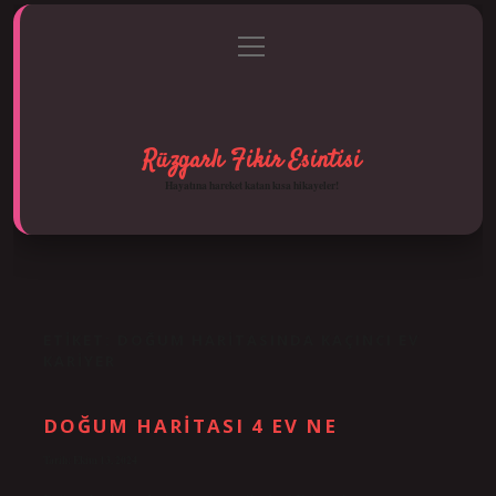
menüyü
Anasayfa
Gizlilik Politikası
Yasal Uyarı
aç
Hakkımızda
Rüzgarlı Fikir Esintisi
Hayatına hareket katan kısa hikayeler!
ETIKET:
DOĞUM HARITASINDA KAÇINCI EV
KARIYER
DOĞUM HARITASI 4 EV NE
Tarih: Ekim 13, 2024