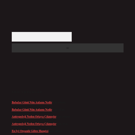
Arama
SON YORUMLAR
Babalar Günü Nün Anlamı Nedir
için
admin
Babalar Günü Nün Anlamı Nedir
için
Altan
Antropoloji Neden Ortaya Çıkmıştır
için
admin
Antropoloji Neden Ortaya Çıkmıştır
için
Ayaz
En Iyi Organik Gübre Hangisi
için
admin