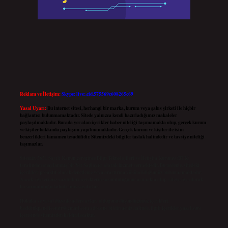
Reklam ve İletişim:
Skype: live:.cid.575569c608265c69
Yasal Uyarı:
Bu internet sitesi, herhangi bir marka, kurum veya şahıs şirketi ile hiçbir
bağlantısı bulunmamaktadır. Sitede yalnızca kendi hazırladığımız makaleler
paylaşılmaktadır. Burada yer alan içerikler haber niteliği taşımamakta olup, gerçek kurum
ve kişiler hakkında paylaşım yapılmamaktadır. Gerçek kurum ve kişiler ile isim
benzerlikleri tamamen tesadüfidir. Sitemizdeki bilgiler taslak halindedir ve tavsiye niteliği
taşımazlar.
Sitemiz, 5651 Sayılı Kanun gereğince Bilgi Teknolojileri ve İletişim Kurumu (BTK)
tarafından onaylanmış bir Yer Sağlayıcı olarak hizmet vermektedir. Bu nedenle, sitedeki
içerikleri proaktif olarak denetleme veya araştırma yükümlülüğümüz bulunmamaktadır.
Ancak, üyelerimiz yazdıkları içeriklerin sorumluluğunu taşımakta olup, siteye üye olarak
bu sorumluluğu kabul etmiş sayılırlar.
Hukuka ve yasal düzenlemelere aykırı olduğunu düşündüğünüz içerikleri,
backlinkpanelicomtr@gmail.com
adresine bildirmeniz halinde, ilgili içerikler yasal süre
içerisinde sitemizden kaldırılacaktır.