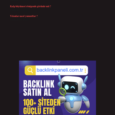
Temmuz 25, 2026
Kalp büyümesi röntgende görünür mü ?
Temmuz 23, 2026
Yılanlar nasıl yumurtlar ?
Temmuz 15, 2026