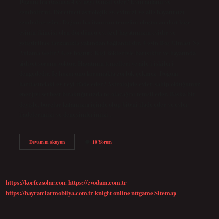
Doğum haritasında 4 ev neyi temsil eder? Evin anlamı ve
sembolizmi. Dördüncü astrolojik ev, evimizi ve aile hayatımızı
sembolize eder. Doğum haritamızın temelini oluşturan dört köşe
evinin ikincisi olan dördüncü ev, özel hayatımızın evidir ve
yetiştirilme tarzımızla yakından bağlantılıdır. 4 evin Boş Olması Ne
Anlama Gelir? 4. ev boştur: Kişi kökleriyle barışıktır ve hayatında
aidiyet sorunu yoktur. Hayatının temelleri ve aile ilişkileri
dengededir. İç huzurunu korumakta zorluk çekmez. Doğum
haritasındaki ev neyi ifade eder? Astrolojide evler, sahip olduğumuz
enerjiyi serbest bıraktığımızda ne olacağını temsil eder. Başka bir
deyişle, burçlar kafamızın içinde olup biteni ifade eder ve evler
ifadelerimizi ve deneyimlerimizi…
Doğum
Devamını okuyun
10 Yorum
Haritası
4
Ev
Ne
https://korfezsolar.com
https://evodam.com.tr
https://bayramlarmobilya.com.tr
knight online
nttgame
Sitemap