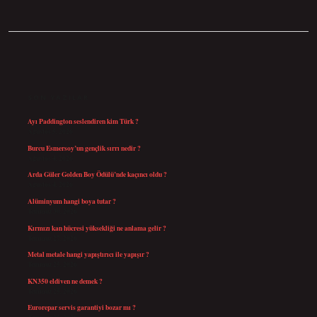
SIDEBAR
SON YAZILAR
Ayı Paddington seslendiren kim Türk ?
Ağustos 5, 2026
Burcu Esmersoy’un gençlik sırrı nedir ?
Ağustos 4, 2026
Arda Güler Golden Boy Ödülü’nde kaçıncı oldu ?
Ağustos 4, 2026
Alüminyum hangi boya tutar ?
Temmuz 30, 2026
Kırmızı kan hücresi yüksekliği ne anlama gelir ?
Temmuz 27, 2026
Metal metale hangi yapıştırıcı ile yapışır ?
Temmuz 25, 2026
KN350 eldiven ne demek ?
Temmuz 25, 2026
Eurorepar servis garantiyi bozar mı ?