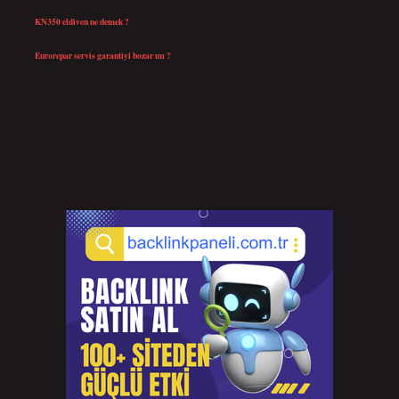
Temmuz 25, 2026
KN350 eldiven ne demek ?
Temmuz 25, 2026
Eurorepar servis garantiyi bozar mı ?
Temmuz 25, 2026