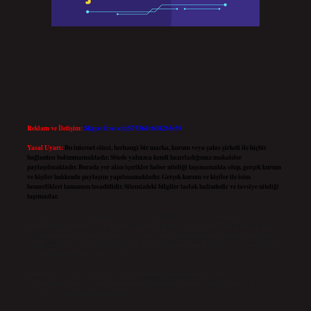
Reklam ve İletişim:
Skype: live:.cid.575569c608265c69
Yasal Uyarı:
Bu internet sitesi, herhangi bir marka, kurum veya şahıs şirketi ile hiçbir
bağlantısı bulunmamaktadır. Sitede yalnızca kendi hazırladığımız makaleler
paylaşılmaktadır. Burada yer alan içerikler haber niteliği taşımamakta olup, gerçek kurum
ve kişiler hakkında paylaşım yapılmamaktadır. Gerçek kurum ve kişiler ile isim
benzerlikleri tamamen tesadüfidir. Sitemizdeki bilgiler taslak halindedir ve tavsiye niteliği
taşımazlar.
Sitemiz, 5651 Sayılı Kanun gereğince Bilgi Teknolojileri ve İletişim Kurumu (BTK)
tarafından onaylanmış bir Yer Sağlayıcı olarak hizmet vermektedir. Bu nedenle, sitedeki
içerikleri proaktif olarak denetleme veya araştırma yükümlülüğümüz bulunmamaktadır.
Ancak, üyelerimiz yazdıkları içeriklerin sorumluluğunu taşımakta olup, siteye üye olarak
bu sorumluluğu kabul etmiş sayılırlar.
Hukuka ve yasal düzenlemelere aykırı olduğunu düşündüğünüz içerikleri,
backlinkpanelicomtr@gmail.com
adresine bildirmeniz halinde, ilgili içerikler yasal süre
içerisinde sitemizden kaldırılacaktır.