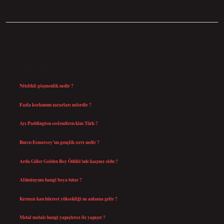
SIDEBAR
SON YAZILAR
Nitelikli göçmenlik nedir ?
Ağustos 8, 2026
Fazla korkunun zararları nelerdir ?
Ağustos 6, 2026
Ayı Paddington seslendiren kim Türk ?
Ağustos 5, 2026
Burcu Esmersoy’un gençlik sırrı nedir ?
Ağustos 4, 2026
Arda Güler Golden Boy Ödülü’nde kaçıncı oldu ?
Ağustos 4, 2026
Alüminyum hangi boya tutar ?
Temmuz 30, 2026
Kırmızı kan hücresi yüksekliği ne anlama gelir ?
Temmuz 27, 2026
Metal metale hangi yapıştırıcı ile yapışır ?