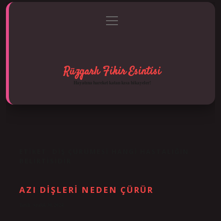
menüyü
Anasayfa
Gizlilik Politikası
Yasal Uyarı
aç
Hakkımızda
Rüzgarlı Fikir Esintisi
Hayatına hareket katan kısa hikayeler!
ETIKET:
DIŞ ÇÜRÜMESI HANGI HASTALIĞIN
BELIRTISIDIR
AZI DIŞLERI NEDEN ÇÜRÜR
Tarih: Aralık 30, 2024