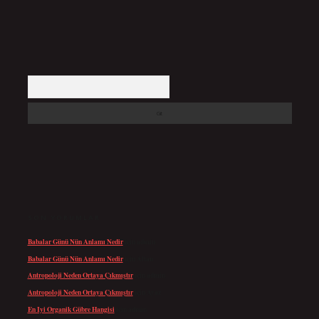
Arama
SON YORUMLAR
Babalar Günü Nün Anlamı Nedir
için
admin
Babalar Günü Nün Anlamı Nedir
için
Altan
Antropoloji Neden Ortaya Çıkmıştır
için
admin
Antropoloji Neden Ortaya Çıkmıştır
için
Ayaz
En Iyi Organik Gübre Hangisi
için
admin