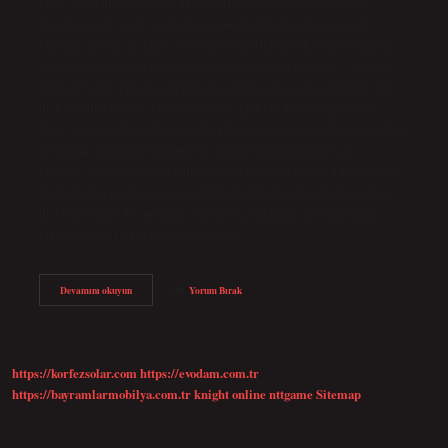
Genç yaşta dişler neden çürür? – Dişlerinizi düzenli olarak
fırçalamamak ve diş ipi kullanmamak plak oluşumuna ve diş
çürümesine yol açabilir. – Şekerli ve asitli yiyecek ve içecekler diş
minesine zarar vererek diş çürümesine neden olabilir. – Ağızda
biriken bakteri plağı zamanla diş çürümesine neden olabilir. Alt
dişler neden çürür? Dişlerde oluşan plaklar diş çürümesinin
başlıca nedenidir. Çok fazla şekerli ve nişastalı yiyecekler yemek ve
ardından dişlerinizi düzgün bir şekilde temizlememek diş
çürümesine yol açar. Şekerli ve nişastalı yiyecekler yedikten sonra
dişlerinizi temizlemezseniz plaklardaki bakteriler beslenir. Azı
dişi çürür mü? Bu nedenle, çürükler genellikle azı dişlerinin
çiğneme yüzeylerinde oluşur. Ayrıca,…
Azı
Devamını okuyun
Yorum Bırak
Dişleri
Neden
Çürür
https://korfezsolar.com
https://evodam.com.tr
https://bayramlarmobilya.com.tr
knight online
nttgame
Sitemap