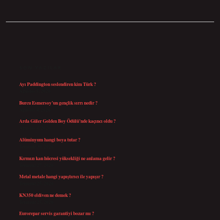
SIDEBAR
SON YAZILAR
Ayı Paddington seslendiren kim Türk ?
Ağustos 5, 2026
Burcu Esmersoy’un gençlik sırrı nedir ?
Ağustos 4, 2026
Arda Güler Golden Boy Ödülü’nde kaçıncı oldu ?
Ağustos 4, 2026
Alüminyum hangi boya tutar ?
Temmuz 30, 2026
Kırmızı kan hücresi yüksekliği ne anlama gelir ?
Temmuz 27, 2026
Metal metale hangi yapıştırıcı ile yapışır ?
Temmuz 25, 2026
KN350 eldiven ne demek ?
Temmuz 25, 2026
Eurorepar servis garantiyi bozar mı ?