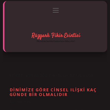
menüyü
Anasayfa
Gizlilik Politikası
Yasal Uyarı
aç
Hakkımızda
Rüzgarlı Fikir Esintisi
Hayatına hareket katan kısa hikayeler!
ETIKET:
DINIMIZDE CINSELLIK NASIL OLUR
DINIMIZE GÖRE CINSEL ILIŞKI KAÇ
GÜNDE BIR OLMALIDIR
Tarih: Aralık 30, 2024