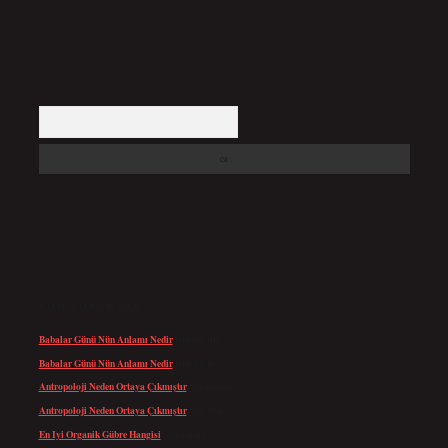
Arama
SON YORUMLAR
Babalar Günü Nün Anlamı Nedir
için
admin
Babalar Günü Nün Anlamı Nedir
için
Altan
Antropoloji Neden Ortaya Çıkmıştır
için
admin
Antropoloji Neden Ortaya Çıkmıştır
için
Ayaz
En Iyi Organik Gübre Hangisi
için
admin