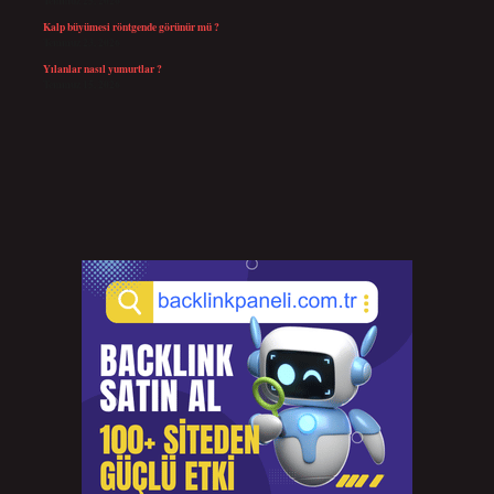
Temmuz 25, 2026
Kalp büyümesi röntgende görünür mü ?
Temmuz 23, 2026
Yılanlar nasıl yumurtlar ?
Temmuz 15, 2026