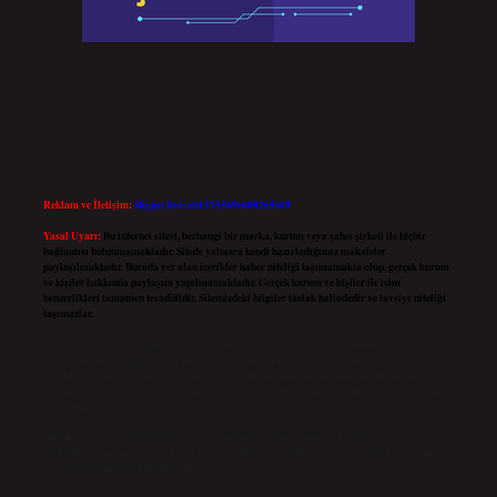
Reklam ve İletişim:
Skype: live:.cid.575569c608265c69
Yasal Uyarı:
Bu internet sitesi, herhangi bir marka, kurum veya şahıs şirketi ile hiçbir
bağlantısı bulunmamaktadır. Sitede yalnızca kendi hazırladığımız makaleler
paylaşılmaktadır. Burada yer alan içerikler haber niteliği taşımamakta olup, gerçek kurum
ve kişiler hakkında paylaşım yapılmamaktadır. Gerçek kurum ve kişiler ile isim
benzerlikleri tamamen tesadüfidir. Sitemizdeki bilgiler taslak halindedir ve tavsiye niteliği
taşımazlar.
Sitemiz, 5651 Sayılı Kanun gereğince Bilgi Teknolojileri ve İletişim Kurumu (BTK)
tarafından onaylanmış bir Yer Sağlayıcı olarak hizmet vermektedir. Bu nedenle, sitedeki
içerikleri proaktif olarak denetleme veya araştırma yükümlülüğümüz bulunmamaktadır.
Ancak, üyelerimiz yazdıkları içeriklerin sorumluluğunu taşımakta olup, siteye üye olarak
bu sorumluluğu kabul etmiş sayılırlar.
Hukuka ve yasal düzenlemelere aykırı olduğunu düşündüğünüz içerikleri,
backlinkpanelicomtr@gmail.com
adresine bildirmeniz halinde, ilgili içerikler yasal süre
içerisinde sitemizden kaldırılacaktır.