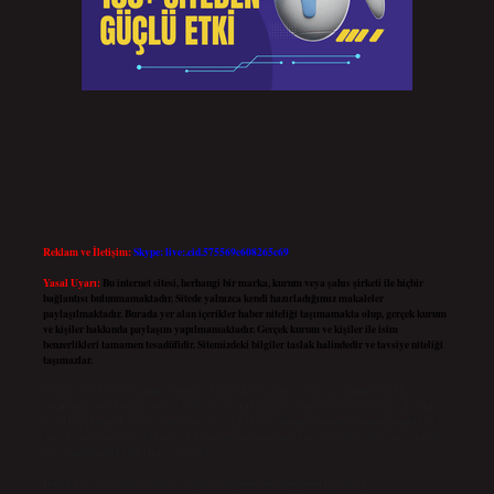
Reklam ve İletişim:
Skype: live:.cid.575569c608265c69
Yasal Uyarı:
Bu internet sitesi, herhangi bir marka, kurum veya şahıs şirketi ile hiçbir
bağlantısı bulunmamaktadır. Sitede yalnızca kendi hazırladığımız makaleler
paylaşılmaktadır. Burada yer alan içerikler haber niteliği taşımamakta olup, gerçek kurum
ve kişiler hakkında paylaşım yapılmamaktadır. Gerçek kurum ve kişiler ile isim
benzerlikleri tamamen tesadüfidir. Sitemizdeki bilgiler taslak halindedir ve tavsiye niteliği
taşımazlar.
Sitemiz, 5651 Sayılı Kanun gereğince Bilgi Teknolojileri ve İletişim Kurumu (BTK)
tarafından onaylanmış bir Yer Sağlayıcı olarak hizmet vermektedir. Bu nedenle, sitedeki
içerikleri proaktif olarak denetleme veya araştırma yükümlülüğümüz bulunmamaktadır.
Ancak, üyelerimiz yazdıkları içeriklerin sorumluluğunu taşımakta olup, siteye üye olarak
bu sorumluluğu kabul etmiş sayılırlar.
Hukuka ve yasal düzenlemelere aykırı olduğunu düşündüğünüz içerikleri,