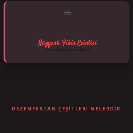
menüyü
Anasayfa
Gizlilik Politikası
Yasal Uyarı
aç
Hakkımızda
Rüzgarlı Fikir Esintisi
Hayatına hareket katan kısa hikayeler!
ETIKET:
DEZENFEKTION TANIMI NEDIR
DEZENFEKTAN ÇEŞITLERI NELERDIR
Tarih: Ekim 24, 2024
Dezenfektanlar kaça ayrılır? Sağlık hizmetlerinde kullanılan