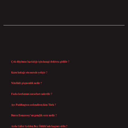
SIDEBAR
SON YAZILAR
Çok düşünme hastalığı için hangi doktora gidilir ?
Ağustos 9, 2026
Kuzu kulağı otu nerede yetişir ?
Ağustos 8, 2026
Nitelikli göçmenlik nedir ?
Ağustos 8, 2026
Fazla korkunun zararları nelerdir ?
Ağustos 6, 2026
Ayı Paddington seslendiren kim Türk ?
Ağustos 5, 2026
Burcu Esmersoy’un gençlik sırrı nedir ?
Ağustos 4, 2026
Arda Güler Golden Boy Ödülü’nde kaçıncı oldu ?