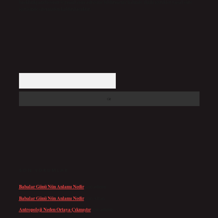
backlinkpanelicomtr@gmail.com
adresine bildirmeniz halinde, ilgili içerikler yasal süre
içerisinde sitemizden kaldırılacaktır.
Arama
SON YORUMLAR
Babalar Günü Nün Anlamı Nedir
için
admin
Babalar Günü Nün Anlamı Nedir
için
Altan
Antropoloji Neden Ortaya Çıkmıştır
için
admin