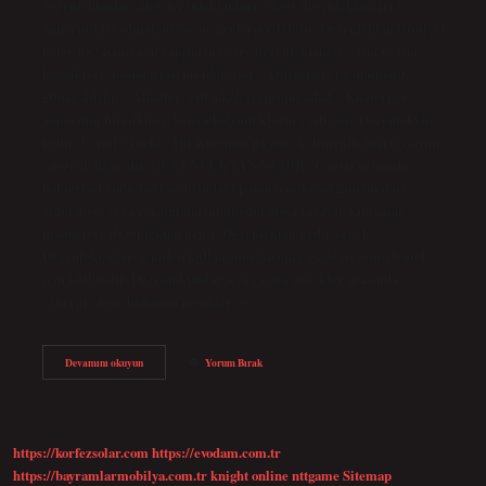
dezenfektanlar; alet dezenfektanları, yüzey dezenfektanları ve
antiseptikler olmak üzere üç gruba ayrılabilir. Dezenfektan isimleri
nelerdir? Kimyasal yapılarına göre dezenfektanlar, · İyot ve iyot
bileşikleri: iyodoforlar, povidon-iyot. · Aldehitler: formaldehit,
glutaraldehit. · Alkoller: etil alkol, izopropil alkol. · Kuaterner
amonyum bileşikleri: benzalkolyum klorür (zefiran). Dezenfektan
nedir 3. sınıf? Türkçe Dil Kurumu’na göre kelimenin doğru yazımı
“dezenfektan”dır. DEZENFEKTAN NEDİR? Cansız ortamda
bakteriyel endosporlar dışındaki patojen mikroorganizmaları
öldürmeye veya çoğalmalarını durdurmaya yarayan kimyasal
maddelere dezenfektan denir. Dezenfektan nedir örnek?
Dezenfektanlar, yeniden kullanılmadan önce eşyaları temizlemek
için kullanılır. Dezenfektanlar için yaygın örnekler arasında
çamaşır suyu, hidrojen peroksit ve…
Dezenfektan
Devamını okuyun
Yorum Bırak
Çeşitleri
Nelerdir
https://korfezsolar.com
https://evodam.com.tr
https://bayramlarmobilya.com.tr
knight online
nttgame
Sitemap