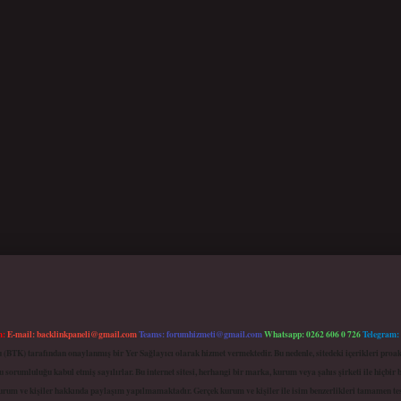
m:
E-mail:
backlinkpaneli@gmail.com
Teams:
forumhizmeti@gmail.com
Whatsapp: 0262 606 0 726
Telegram:
mu (BTK) tarafından onaylanmış bir Yer Sağlayıcı olarak hizmet vermektedir. Bu nedenle, sitedeki içerikleri 
 sorumluluğu kabul etmiş sayılırlar. Bu internet sitesi, herhangi bir marka, kurum veya şahıs şirketi ile hiçbi
kurum ve kişiler hakkında paylaşım yapılmamaktadır. Gerçek kurum ve kişiler ile isim benzerlikleri tamamen te