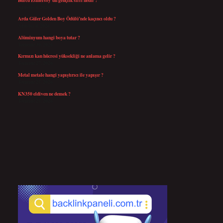
Ağustos 4, 2026
Arda Güler Golden Boy Ödülü’nde kaçıncı oldu ?
Ağustos 4, 2026
Alüminyum hangi boya tutar ?
Temmuz 30, 2026
Kırmızı kan hücresi yüksekliği ne anlama gelir ?
Temmuz 27, 2026
Metal metale hangi yapıştırıcı ile yapışır ?
Temmuz 25, 2026
KN350 eldiven ne demek ?
Temmuz 25, 2026