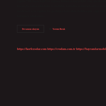
yapılır? İlk başta hafif bir yanma, batma ve kızarıklık olur ancak cilt k
başarıyla tedavi edilebilir. Genellikle 1-4 hafta aralıklarla 4-8 sean
tazelemek için yapılan bir peeling işlemi olan eksfoliasyon, çoğu kadı
koruyucu tabakamız…
Kimyasal
Devamını okuyun
Yorum Bırak
Peeling
Hangi
Aylarda
Yapılır
https://korfezsolar.com
https://evodam.com.tr
https://bayramlarmobi