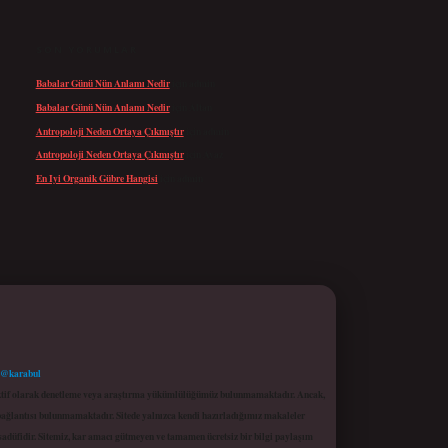
SON YORUMLAR
Babalar Günü Nün Anlamı Nedir
için
admin
Babalar Günü Nün Anlamı Nedir
için
Altan
Antropoloji Neden Ortaya Çıkmıştır
için
admin
Antropoloji Neden Ortaya Çıkmıştır
için
Ayaz
En Iyi Organik Gübre Hangisi
için
admin
 @karabul
proaktif olarak denetleme veya araştırma yükümlülüğümüz bulunmamaktadır. Ancak,
r bağlantısı bulunmamaktadır. Sitede yalnızca kendi hazırladığımız makaleler
sadüfidir. Sitemiz, kar amacı gütmeyen ve tamamen ücretsiz bir bilgi paylaşım