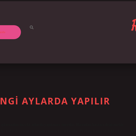
ızda
NGI AYLARDA YAPILIR
z aylarından önceki aylarda yapılması önerilir. Hastadan hastaya değişmekle
Leke tedavileri için en uygun zaman kış aylarıdır. Peeling hangi aralıklarla