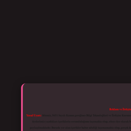
Reklam ve İletişi
Yasal Uyarı:
Sitemiz, 5651 Sayılı Kanun gereğince Bilgi Teknolojileri ve İletişim Kuru
üyelerimiz yazdıkları içeriklerin sorumluluğunu taşımakta olup, siteye üye olarak bu
paylaşılmaktadır. Burada yer alan içerikler haber niteliği taşımamakta olup, gerçek 