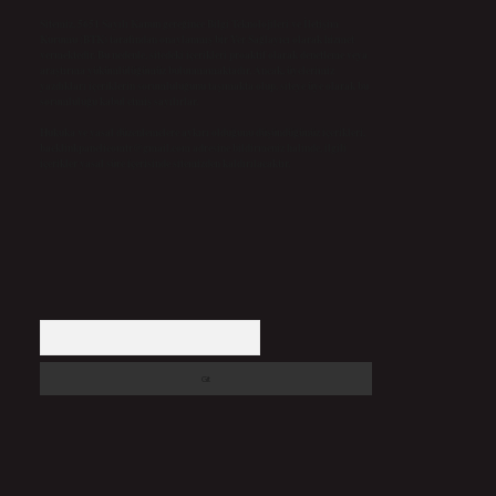
Sitemiz, 5651 Sayılı Kanun gereğince Bilgi Teknolojileri ve İletişim
Kurumu (BTK) tarafından onaylanmış bir Yer Sağlayıcı olarak hizmet
vermektedir. Bu nedenle, sitedeki içerikleri proaktif olarak denetleme veya
araştırma yükümlülüğümüz bulunmamaktadır. Ancak, üyelerimiz
yazdıkları içeriklerin sorumluluğunu taşımakta olup, siteye üye olarak bu
sorumluluğu kabul etmiş sayılırlar.
Hukuka ve yasal düzenlemelere aykırı olduğunu düşündüğünüz içerikleri,
backlinkpanelicomtr@gmail.com
adresine bildirmeniz halinde, ilgili
içerikler yasal süre içerisinde sitemizden kaldırılacaktır.
Arama