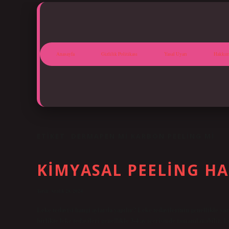
Anasayfa
Gizlilik Politikası
Yasal Uyarı
Hakkım
ETIKET:
DERMAPEN MI KARBON PEELING MI
KIMYASAL PEELING HA
Tarih: Aralık 28, 2024
Leke tedavisi hangi aylarda yapılır? Leke tedavilerinin genellikle ya
birlikte leke tedavileri genellikle 3-4 ay içerisinde tamamlanabilir. 