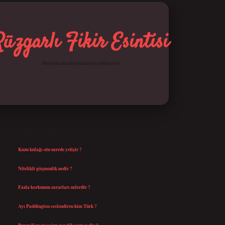
Rüzgarlı Fikir Esintisi
Hayatına hareket katan kısa hikayeler!
SIDEBAR
betci giriş
SON YAZILAR
Kuzu kulağı otu nerede yetişir ?
Ağustos 8, 2026
Nitelikli göçmenlik nedir ?
Ağustos 8, 2026
Fazla korkunun zararları nelerdir ?
Ağustos 6, 2026
Ayı Paddington seslendiren kim Türk ?
Ağustos 5, 2026
Burcu Esmersoy’un gençlik sırrı nedir ?