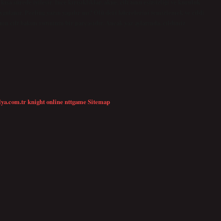
ısa sürede iyileşir. İnce kırışıklıklar, akne, cilt tonu eşitsizliği ve kuruluk
s uygulanır. Peeling yazın yapılır mı? Ölü deri hücrelerini temizlemek ve cildi
nın cilt bakım rutininin bir parçasıdır. Ancak yaz aylarında, cildimiz
lya.com.tr
knight online
nttgame
Sitemap