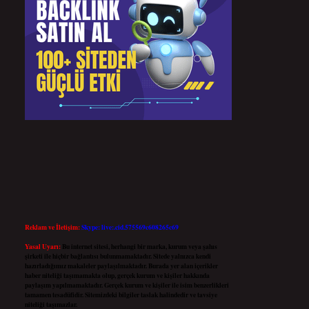
Reklam ve İletişim:
Skype: live:.cid.575569c608265c69
Yasal Uyarı:
Bu internet sitesi, herhangi bir marka, kurum veya şahıs
şirketi ile hiçbir bağlantısı bulunmamaktadır. Sitede yalnızca kendi
hazırladığımız makaleler paylaşılmaktadır. Burada yer alan içerikler
haber niteliği taşımamakta olup, gerçek kurum ve kişiler hakkında
paylaşım yapılmamaktadır. Gerçek kurum ve kişiler ile isim benzerlikleri
tamamen tesadüfidir. Sitemizdeki bilgiler taslak halindedir ve tavsiye
niteliği taşımazlar.