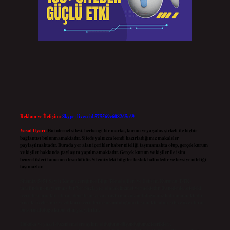
Reklam ve İletişim:
Skype: live:.cid.575569c608265c69
Yasal Uyarı:
Bu internet sitesi, herhangi bir marka, kurum veya şahıs şirketi ile hiçbir
bağlantısı bulunmamaktadır. Sitede yalnızca kendi hazırladığımız makaleler
paylaşılmaktadır. Burada yer alan içerikler haber niteliği taşımamakta olup, gerçek kurum
ve kişiler hakkında paylaşım yapılmamaktadır. Gerçek kurum ve kişiler ile isim
benzerlikleri tamamen tesadüfidir. Sitemizdeki bilgiler taslak halindedir ve tavsiye niteliği
taşımazlar.
Sitemiz, 5651 Sayılı Kanun gereğince Bilgi Teknolojileri ve İletişim Kurumu (BTK)
tarafından onaylanmış bir Yer Sağlayıcı olarak hizmet vermektedir. Bu nedenle, sitedeki
içerikleri proaktif olarak denetleme veya araştırma yükümlülüğümüz bulunmamaktadır.
Ancak, üyelerimiz yazdıkları içeriklerin sorumluluğunu taşımakta olup, siteye üye olarak
bu sorumluluğu kabul etmiş sayılırlar.
Hukuka ve yasal düzenlemelere aykırı olduğunu düşündüğünüz içerikleri,