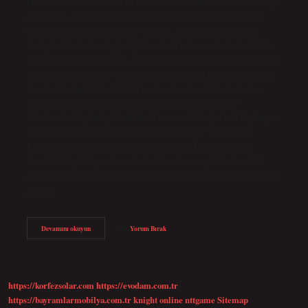
Orkestra ne zaman çıktı? Klasik orkestra, senfoni formunun ortaya
çıkmasıyla 18. yüzyılın ortalarında ortaya çıkmıştır. İlk senfoni
orkestrası ne zaman kuruldu? Tarihçe. 1826 yılında Osmanlı
Padişahı II. Cumhurbaşkanlığı Senfoni Orkestrası’nı İstanbul’da
kurulan ilk orkestra olarak atadı. II. Mahmud döneminde batılı bir
bando kurma fikriyle Mızıka-ı Hümayun adıyla kurulan topluluk,
Cumhurbaşkanlığı Senfoni Orkestrası’nın temelini oluşturdu.
Cumhurbaşkanı filarmoni orkestrası ne zaman kuruldu?
1826Cumhurbaşkanlığı Senfoni Orkestrası / Kariyerinin başlangıcı
Viyana filarmoni orkestrası ne zaman kuruldu? 1842Viyana
Filarmoni Orkestrası / Kariyerin başlangıcı İlk orkestra şefi
kimdir? Birçok kaynak tarafından ilk orkestra şeflerinden biri
olarak kabul edilen Jean Baptiste Lully, Fransa Kralı XIV. Louis’in
saray…
Ilk
Devamını okuyun
Yorum Bırak
Orkestra
Ne
Zaman
Kuruldu
https://korfezsolar.com
https://evodam.com.tr
https://bayramlarmobilya.com.tr
knight online
nttgame
Sitemap