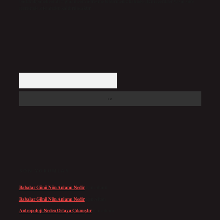
backlinkpanelicomtr@gmail.com
adresine bildirmeniz halinde, ilgili içerikler yasal süre
içerisinde sitemizden kaldırılacaktır.
Arama
SON YORUMLAR
Babalar Günü Nün Anlamı Nedir
için
admin
Babalar Günü Nün Anlamı Nedir
için
Altan
Antropoloji Neden Ortaya Çıkmıştır
için
admin