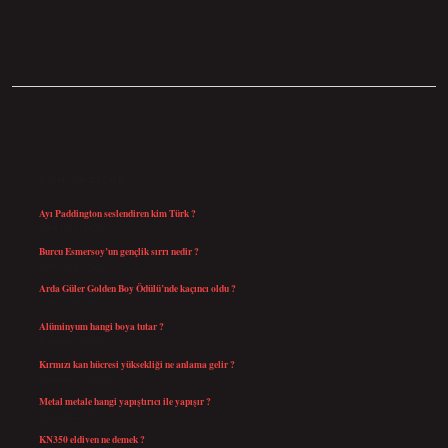
SIDEBAR
SON YAZILAR
Ayı Paddington seslendiren kim Türk ?
Ağustos 5, 2026
Burcu Esmersoy’un gençlik sırrı nedir ?
Ağustos 4, 2026
Arda Güler Golden Boy Ödülü’nde kaçıncı oldu ?
Ağustos 4, 2026
Alüminyum hangi boya tutar ?
Temmuz 30, 2026
Kırmızı kan hücresi yüksekliği ne anlama gelir ?
Temmuz 27, 2026
Metal metale hangi yapıştırıcı ile yapışır ?
Temmuz 25, 2026
KN350 eldiven ne demek ?