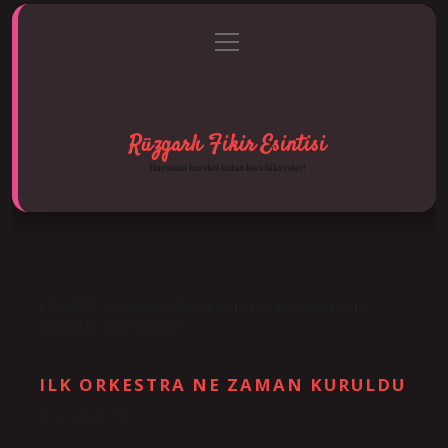
menüyü
Anasayfa
Gizlilik Politikası
Yasal Uyarı
aç
Hakkımızda
Rüzgarlı Fikir Esintisi
Hayatına hareket katan kısa hikayeler!
ETIKET:
CUMHURBAŞKANLIĞI MAKAMI NE
ZAMAN KURULDU
ILK ORKESTRA NE ZAMAN KURULDU
Tarih: Aralık 28, 2024