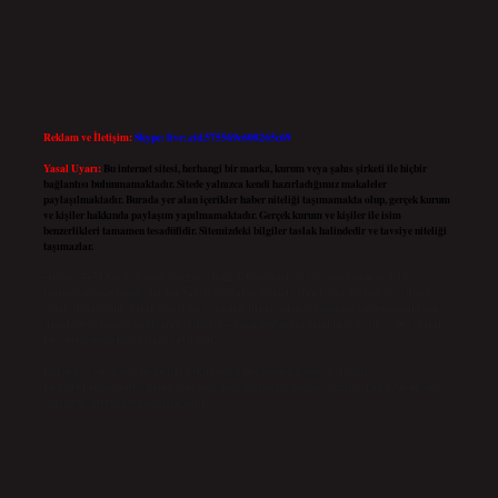
Reklam ve İletişim:
Skype: live:.cid.575569c608265c69
Yasal Uyarı:
Bu internet sitesi, herhangi bir marka, kurum veya şahıs şirketi ile hiçbir
bağlantısı bulunmamaktadır. Sitede yalnızca kendi hazırladığımız makaleler
paylaşılmaktadır. Burada yer alan içerikler haber niteliği taşımamakta olup, gerçek kurum
ve kişiler hakkında paylaşım yapılmamaktadır. Gerçek kurum ve kişiler ile isim
benzerlikleri tamamen tesadüfidir. Sitemizdeki bilgiler taslak halindedir ve tavsiye niteliği
taşımazlar.
Sitemiz, 5651 Sayılı Kanun gereğince Bilgi Teknolojileri ve İletişim Kurumu (BTK)
tarafından onaylanmış bir Yer Sağlayıcı olarak hizmet vermektedir. Bu nedenle, sitedeki
içerikleri proaktif olarak denetleme veya araştırma yükümlülüğümüz bulunmamaktadır.
Ancak, üyelerimiz yazdıkları içeriklerin sorumluluğunu taşımakta olup, siteye üye olarak
bu sorumluluğu kabul etmiş sayılırlar.
Hukuka ve yasal düzenlemelere aykırı olduğunu düşündüğünüz içerikleri,
backlinkpanelicomtr@gmail.com
adresine bildirmeniz halinde, ilgili içerikler yasal süre
içerisinde sitemizden kaldırılacaktır.