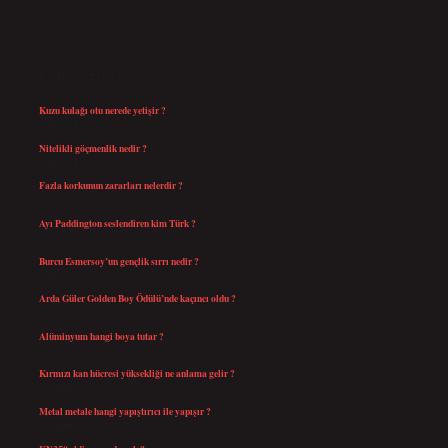
SIDEBAR
SON YAZILAR
Kuzu kulağı otu nerede yetişir ?
Ağustos 8, 2026
Nitelikli göçmenlik nedir ?
Ağustos 8, 2026
Fazla korkunun zararları nelerdir ?
Ağustos 6, 2026
Ayı Paddington seslendiren kim Türk ?
Ağustos 5, 2026
Burcu Esmersoy’un gençlik sırrı nedir ?
Ağustos 4, 2026
Arda Güler Golden Boy Ödülü’nde kaçıncı oldu ?
Ağustos 4, 2026
Alüminyum hangi boya tutar ?
Temmuz 30, 2026
Kırmızı kan hücresi yüksekliği ne anlama gelir ?
Temmuz 27, 2026
Metal metale hangi yapıştırıcı ile yapışır ?
Temmuz 25, 2026