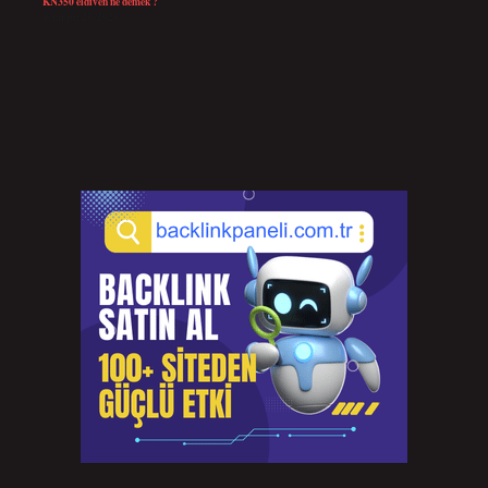
KN350 eldiven ne demek ?
Temmuz 25, 2026