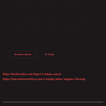
dişlerinin ne zaman ve ne kadar süreyle çıkacağını belirleyen ana
faktördür. Yirmi yaş dişinin çıkması sırasında aşağıdaki durumlar
meydana gelebilir. Ağızda yirmi yaş dişlerinin çıkması için yeterli
alan varsa ve diş düzgün bir şekilde büyüyorsa, yirmi yaş dişleri 15
– 30 gün içinde tamamen çıkabilir. Bir diş en fazla kaç günde çıkar?
Bebeklerin diş çıkarma sürecinin kaç gün sürdüğüne dair kesin bir
veri yoktur. Ancak araştırmalara göre bir dişin sürme süreci 8
günden fazla sürebilir. Semptomlar diş çıkmadan 4-8 gün önce
ortaya çıkabilir. Özetle, diş etleri şişmişse…
Akıl
Devamını okuyun
12 Yorum
Dişi
Ne
Kadar
Sürede
Çıkar
https://korfezsolar.com
https://evodam.com.tr
https://bayramlarmobilya.com.tr
knight online
nttgame
Sitemap