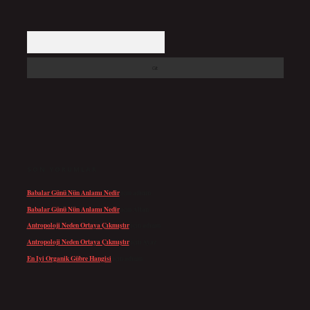
Arama
SON YORUMLAR
Babalar Günü Nün Anlamı Nedir
için
admin
Babalar Günü Nün Anlamı Nedir
için
Altan
Antropoloji Neden Ortaya Çıkmıştır
için
admin
Antropoloji Neden Ortaya Çıkmıştır
için
Ayaz
En Iyi Organik Gübre Hangisi
için
admin