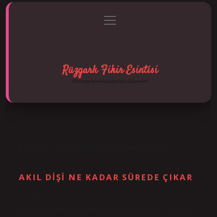
menüyü
Anasayfa
Gizlilik Politikası
Yasal Uyarı
aç
Hakkımızda
Rüzgarlı Fikir Esintisi
Hayatına hareket katan kısa hikayeler!
ETIKET:
ÇOCUK DIŞI KAÇ GÜNDE ÇIKAR
AKIL DIŞI NE KADAR SÜREDE ÇIKAR
Tarih: Ekim 12, 2024
Akıl dişi kaç günde çıkar? Bir kişinin ağız ve diş yapısı, yirmi yaş