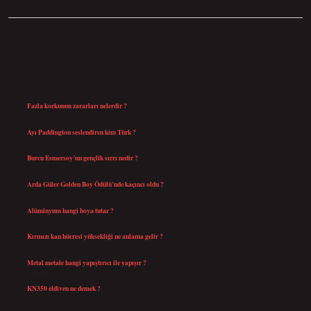
SIDEBAR
SON YAZILAR
Fazla korkunun zararları nelerdir ?
Ağustos 6, 2026
Ayı Paddington seslendiren kim Türk ?
Ağustos 5, 2026
Burcu Esmersoy’un gençlik sırrı nedir ?
Ağustos 4, 2026
Arda Güler Golden Boy Ödülü’nde kaçıncı oldu ?
Ağustos 4, 2026
Alüminyum hangi boya tutar ?
Temmuz 30, 2026
Kırmızı kan hücresi yüksekliği ne anlama gelir ?
Temmuz 27, 2026
Metal metale hangi yapıştırıcı ile yapışır ?
Temmuz 25, 2026
KN350 eldiven ne demek ?
Temmuz 25, 2026