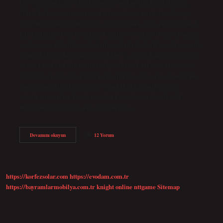
kuvveti iletmek için tasarlanmış bir makinedir. Bu makineler,
hidrolik bir sistemin gücünü kullanarak sac metal, plastik veya
diğer malzemeleri bükmek, kesmek, delmek veya şekillendirmek
için kullanılır. Pres işlemi nasıl yapılır? Sıcak presleme işleminde,
malzeme sıcak kalıba yerleştirilir ve kalıp hidrolik presle kapatılır.
Genellikle pres kalıplama işlemi 150°C – 170°C kalıp sıcaklığında
ve 800-1000 kPa kalıp basıncında yapılır ve kürleme süresi duvar
kalınlığına bağlı olarak 2-10 dakikadır. Pres işlemi ne demek? Bu
yöntem, metalin sıkıştırılarak ve bükülerek istenilen şekle
sokulmasını sağlar. Presleme işlemi, metal veya plastik gibi
malzemeleri istenilen şekle sokmak için…
Pres
Devamını okuyun
12 Yorum
Nedir
Ne
Işe
Yarar
https://korfezsolar.com
https://evodam.com.tr
https://bayramlarmobilya.com.tr
knight online
nttgame
Sitemap