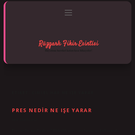
menüyü
Anasayfa
Gizlilik Politikası
Yasal Uyarı
aç
Hakkımızda
Rüzgarlı Fikir Esintisi
Hayatına hareket katan kısa hikayeler!
ETIKET:
CINSEL HAP NE IŞE YARAR
PRES NEDIR NE IŞE YARAR
Tarih: Ekim 12, 2024
Pres nedir, nasıl çalışır? Hidrolik pres, sıvı basıncını kullanarak