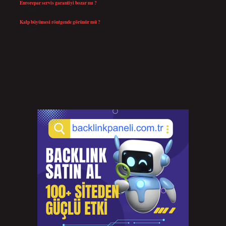
Eurorepar servis garantiyi bozar mı ?
Temmuz 25, 2026
Kalp büyümesi röntgende görünür mü ?
Temmuz 23, 2026