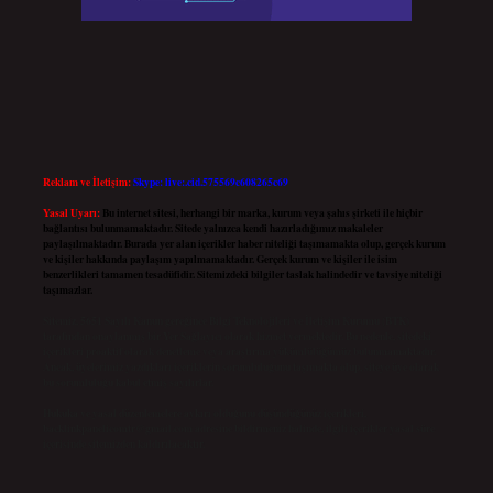
Reklam ve İletişim:
Skype: live:.cid.575569c608265c69
Yasal Uyarı:
Bu internet sitesi, herhangi bir marka, kurum veya şahıs şirketi ile hiçbir
bağlantısı bulunmamaktadır. Sitede yalnızca kendi hazırladığımız makaleler
paylaşılmaktadır. Burada yer alan içerikler haber niteliği taşımamakta olup, gerçek kurum
ve kişiler hakkında paylaşım yapılmamaktadır. Gerçek kurum ve kişiler ile isim
benzerlikleri tamamen tesadüfidir. Sitemizdeki bilgiler taslak halindedir ve tavsiye niteliği
taşımazlar.
Sitemiz, 5651 Sayılı Kanun gereğince Bilgi Teknolojileri ve İletişim Kurumu (BTK)
tarafından onaylanmış bir Yer Sağlayıcı olarak hizmet vermektedir. Bu nedenle, sitedeki
içerikleri proaktif olarak denetleme veya araştırma yükümlülüğümüz bulunmamaktadır.
Ancak, üyelerimiz yazdıkları içeriklerin sorumluluğunu taşımakta olup, siteye üye olarak
bu sorumluluğu kabul etmiş sayılırlar.
Hukuka ve yasal düzenlemelere aykırı olduğunu düşündüğünüz içerikleri,
backlinkpanelicomtr@gmail.com
adresine bildirmeniz halinde, ilgili içerikler yasal süre
içerisinde sitemizden kaldırılacaktır.