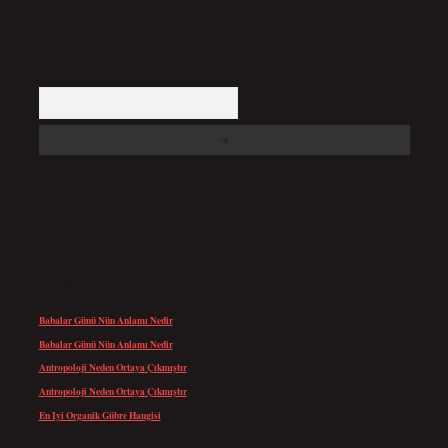
Arama
SON YORUMLAR
Babalar Günü Nün Anlamı Nedir
için
admin
Babalar Günü Nün Anlamı Nedir
için
Altan
Antropoloji Neden Ortaya Çıkmıştır
için
admin
Antropoloji Neden Ortaya Çıkmıştır
için
Ayaz
En Iyi Organik Gübre Hangisi
için
admin