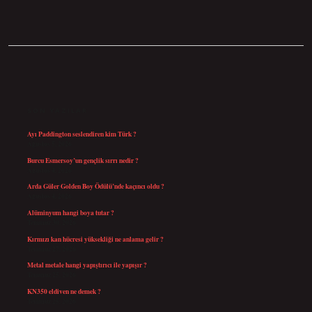
SIDEBAR
SON YAZILAR
Ayı Paddington seslendiren kim Türk ?
Ağustos 5, 2026
Burcu Esmersoy’un gençlik sırrı nedir ?
Ağustos 4, 2026
Arda Güler Golden Boy Ödülü’nde kaçıncı oldu ?
Ağustos 4, 2026
Alüminyum hangi boya tutar ?
Temmuz 30, 2026
Kırmızı kan hücresi yüksekliği ne anlama gelir ?
Temmuz 27, 2026
Metal metale hangi yapıştırıcı ile yapışır ?
Temmuz 25, 2026
KN350 eldiven ne demek ?
Temmuz 25, 2026