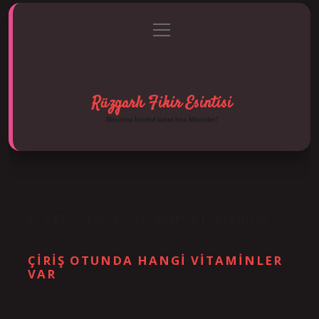
menüyü
Anasayfa
Gizlilik Politikası
Yasal Uyarı
aç
Hakkımızda
Rüzgarlı Fikir Esintisi
Hayatına hareket katan kısa hikayeler!
ETIKET:
CIBRISA OTU NEREDE KULLANILIR
ÇIRIŞ OTUNDA HANGI VITAMINLER
VAR
Tarih: Eylül 18, 2024