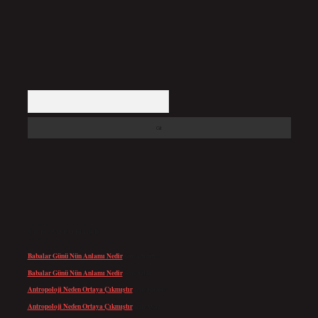
Arama
SON YORUMLAR
Babalar Günü Nün Anlamı Nedir
için
admin
Babalar Günü Nün Anlamı Nedir
için
Altan
Antropoloji Neden Ortaya Çıkmıştır
için
admin
Antropoloji Neden Ortaya Çıkmıştır
için
Ayaz