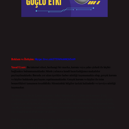
Reklam ve İletişim:
Skype: live:.cid.575569c608265c69
Yasal Uyarı:
Bu internet sitesi, herhangi bir marka, kurum veya şahıs şirketi ile hiçbir
bağlantısı bulunmamaktadır. Sitede yalnızca kendi hazırladığımız makaleler
paylaşılmaktadır. Burada yer alan içerikler haber niteliği taşımamakta olup, gerçek kurum
ve kişiler hakkında paylaşım yapılmamaktadır. Gerçek kurum ve kişiler ile isim
benzerlikleri tamamen tesadüfidir. Sitemizdeki bilgiler taslak halindedir ve tavsiye niteliği
taşımazlar.
Sitemiz, 5651 Sayılı Kanun gereğince Bilgi Teknolojileri ve İletişim Kurumu (BTK)
tarafından onaylanmış bir Yer Sağlayıcı olarak hizmet vermektedir. Bu nedenle, sitedeki
içerikleri proaktif olarak denetleme veya araştırma yükümlülüğümüz bulunmamaktadır.
Ancak, üyelerimiz yazdıkları içeriklerin sorumluluğunu taşımakta olup, siteye üye olarak
bu sorumluluğu kabul etmiş sayılırlar.
Hukuka ve yasal düzenlemelere aykırı olduğunu düşündüğünüz içerikleri,
backlinkpanelicomtr@gmail.com
adresine bildirmeniz halinde, ilgili içerikler yasal süre
içerisinde sitemizden kaldırılacaktır.