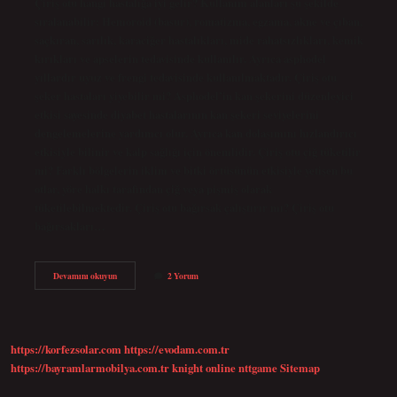
Çiriş otu hangi hastalığa iyi gelir? Kullanım alanları şu şekilde
sıralanabilir: Hemoroid (basur), romatizma, egzama, akne ve çıban,
saçkıran, sarılık, karaciğer hastalıkları, mide rahatsızlıkları, kemik
kırıkları ve apselerin tedavisinde kullanılır. Ayrıca asphodel
yıllardır uyuz ve frengi tedavisinde kullanılmaktadır. Çiriş otu
şeker hastaları yiyebilir mi? Asphodel’in kan şekerini düzenleyici
etkisi sayesinde diyabet hastalarının kan şekeri seviyelerini
dengelemelerine yardımcı olur. Ayrıca kan dolaşımını hızlandırıcı
etkisiyle bilinir ve kalp sağlığı için önemlidir. Çiriş otu çiğ tüketilir
mi? Farklı bölgelerin iklim ve bitki örtüsünün etkisiyle yetişen bu
otlar, yöre halkı tarafından çiğ veya pişmiş olarak
tüketilebilmektedir. Çiriş otu bağırsak çalıştırır mı? Çiriş otu
bağırsakları…
Çiriş
Devamını okuyun
2 Yorum
Otunda
Hangi
Vitaminler
Var
https://korfezsolar.com
https://evodam.com.tr
https://bayramlarmobilya.com.tr
knight online
nttgame
Sitemap