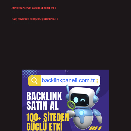
Temmuz 25, 2026
Eurorepar servis garantiyi bozar mı ?
Temmuz 25, 2026
Kalp büyümesi röntgende görünür mü ?
Temmuz 23, 2026