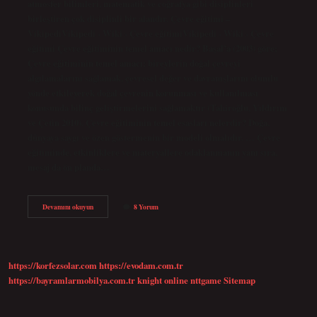
atmosfer bilimleri, matematik ve coğrafya gibi disiplinleri
birleştiren çok disiplinli bir alandır. Çevre eğitimi –
VikipediVikipedi › Wiki › Çevre eğitimiVikipedi › Wiki › Çevre
eğitimi Çevre eğitiminin temel amacı nedir? Başal’a (2003) göre;
Çevre eğitiminin temel amacı; bireylerin doğal çevreyi
algılamalarını sağlamak, çevresel değer ve davranışlarını olumlu
yönde etkileyerek doğal çevrenin korunması ve kullanılması
konusunda bilinç geliştirmelerini sağlamaktır (Tahiroğlu, Yıldırım
ve Çetin 2010). Çevre eğitiminin temel esasları nelerdir? Doğa,
dünyaya saygı ve özen göstermenin bir modeli olmalıdır. … Çevre
eğitiminde, etkinliklere ve materyallere odaklanmanın yanı sıra,
mesaj da ön planda…
Çevre
Devamını okuyun
8 Yorum
Eğitimi
Nasıl
Olur
https://korfezsolar.com
https://evodam.com.tr
https://bayramlarmobilya.com.tr
knight online
nttgame
Sitemap