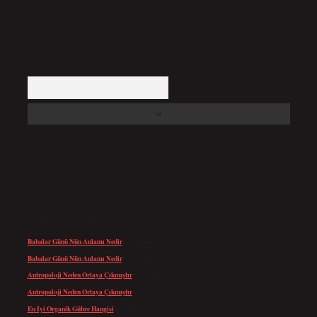
Arama
SON YORUMLAR
Babalar Günü Nün Anlamı Nedir
için
admin
Babalar Günü Nün Anlamı Nedir
için
Altan
Antropoloji Neden Ortaya Çıkmıştır
için
admin
Antropoloji Neden Ortaya Çıkmıştır
için
Ayaz
En Iyi Organik Gübre Hangisi
için
admin