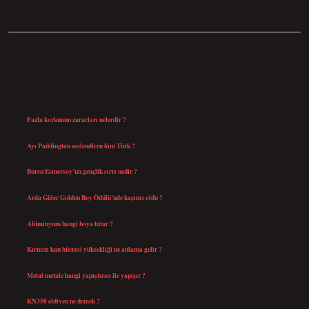
SIDEBAR
SON YAZILAR
Fazla korkunun zararları nelerdir ?
Ağustos 6, 2026
Ayı Paddington seslendiren kim Türk ?
Ağustos 5, 2026
Burcu Esmersoy’un gençlik sırrı nedir ?
Ağustos 4, 2026
Arda Güler Golden Boy Ödülü’nde kaçıncı oldu ?
Ağustos 4, 2026
Alüminyum hangi boya tutar ?
Temmuz 30, 2026
Kırmızı kan hücresi yüksekliği ne anlama gelir ?
Temmuz 27, 2026
Metal metale hangi yapıştırıcı ile yapışır ?
Temmuz 25, 2026
KN350 eldiven ne demek ?