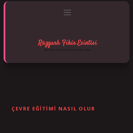
menüyü
Anasayfa
Gizlilik Politikası
Yasal Uyarı
aç
Hakkımızda
Rüzgarlı Fikir Esintisi
Hayatına hareket katan kısa hikayeler!
ETIKET:
ÇEVRE EĞITIMININ ÖNEMI NEDIR
ÇEVRE EĞITIMI NASIL OLUR
Tarih: Ekim 13, 2024
Çevre eğitimi neleri kapsar? Biyoloji, kimya, fizik, ekoloji, jeoloji,