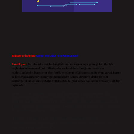
Reklam ve İletişim:
Skype: live:.cid.575569c608265c69
Yasal Uyarı:
Bu internet sitesi, herhangi bir marka, kurum veya şahıs şirketi ile hiçbir
bağlantısı bulunmamaktadır. Sitede yalnızca kendi hazırladığımız makaleler
paylaşılmaktadır. Burada yer alan içerikler haber niteliği taşımamakta olup, gerçek kurum
ve kişiler hakkında paylaşım yapılmamaktadır. Gerçek kurum ve kişiler ile isim
benzerlikleri tamamen tesadüfidir. Sitemizdeki bilgiler taslak halindedir ve tavsiye niteliği
taşımazlar.
Sitemiz, 5651 Sayılı Kanun gereğince Bilgi Teknolojileri ve İletişim Kurumu (BTK)
tarafından onaylanmış bir Yer Sağlayıcı olarak hizmet vermektedir. Bu nedenle, sitedeki
içerikleri proaktif olarak denetleme veya araştırma yükümlülüğümüz bulunmamaktadır.
Ancak, üyelerimiz yazdıkları içeriklerin sorumluluğunu taşımakta olup, siteye üye olarak
bu sorumluluğu kabul etmiş sayılırlar.
Hukuka ve yasal düzenlemelere aykırı olduğunu düşündüğünüz içerikleri,
backlinkpanelicomtr@gmail.com
adresine bildirmeniz halinde, ilgili içerikler yasal süre
içerisinde sitemizden kaldırılacaktır.