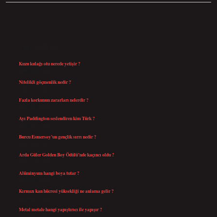
SIDEBAR
SON YAZILAR
Kuzu kulağı otu nerede yetişir ?
Ağustos 8, 2026
Nitelikli göçmenlik nedir ?
Ağustos 8, 2026
Fazla korkunun zararları nelerdir ?
Ağustos 6, 2026
Ayı Paddington seslendiren kim Türk ?
Ağustos 5, 2026
Burcu Esmersoy’un gençlik sırrı nedir ?
Ağustos 4, 2026
Arda Güler Golden Boy Ödülü’nde kaçıncı oldu ?
Ağustos 4, 2026
Alüminyum hangi boya tutar ?
Temmuz 30, 2026
Kırmızı kan hücresi yüksekliği ne anlama gelir ?
Temmuz 27, 2026
Metal metale hangi yapıştırıcı ile yapışır ?
Temmuz 25, 2026