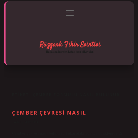
menüyü
Anasayfa
Gizlilik Politikası
Yasal Uyarı
aç
Hakkımızda
Rüzgarlı Fikir Esintisi
Hayatına hareket katan kısa hikayeler!
ETIKET:
ÇEMBER FORMÜLÜ NASIL BULUNUR
ÇEMBER ÇEVRESI NASIL
Tarih: Eylül 22, 2024
Çember çevresi nasıl bulunur? Yukarıdaki üçüncü denklemde, 2r