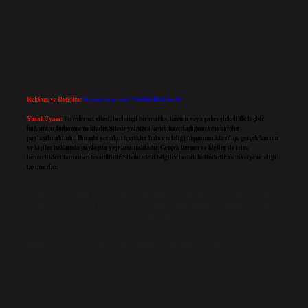
Reklam ve İletişim:
Skype: live:.cid.575569c608265c69
Yasal Uyarı:
Bu internet sitesi, herhangi bir marka, kurum veya şahıs şirketi ile hiçbir
bağlantısı bulunmamaktadır. Sitede yalnızca kendi hazırladığımız makaleler
paylaşılmaktadır. Burada yer alan içerikler haber niteliği taşımamakta olup, gerçek kurum
ve kişiler hakkında paylaşım yapılmamaktadır. Gerçek kurum ve kişiler ile isim
benzerlikleri tamamen tesadüfidir. Sitemizdeki bilgiler taslak halindedir ve tavsiye niteliği
taşımazlar.
Sitemiz, 5651 Sayılı Kanun gereğince Bilgi Teknolojileri ve İletişim Kurumu (BTK)
tarafından onaylanmış bir Yer Sağlayıcı olarak hizmet vermektedir. Bu nedenle, sitedeki
içerikleri proaktif olarak denetleme veya araştırma yükümlülüğümüz bulunmamaktadır.
Ancak, üyelerimiz yazdıkları içeriklerin sorumluluğunu taşımakta olup, siteye üye olarak
bu sorumluluğu kabul etmiş sayılırlar.
Hukuka ve yasal düzenlemelere aykırı olduğunu düşündüğünüz içerikleri,
backlinkpanelicomtr@gmail.com
adresine bildirmeniz halinde, ilgili içerikler yasal süre
içerisinde sitemizden kaldırılacaktır.