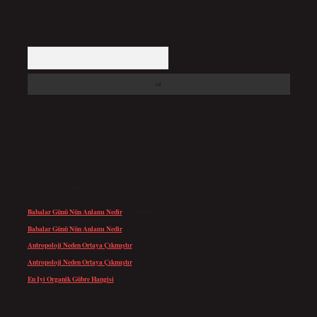
Arama
SON YORUMLAR
Babalar Günü Nün Anlamı Nedir
için
admin
Babalar Günü Nün Anlamı Nedir
için
Altan
Antropoloji Neden Ortaya Çıkmıştır
için
admin
Antropoloji Neden Ortaya Çıkmıştır
için
Ayaz
En Iyi Organik Gübre Hangisi
için
admin