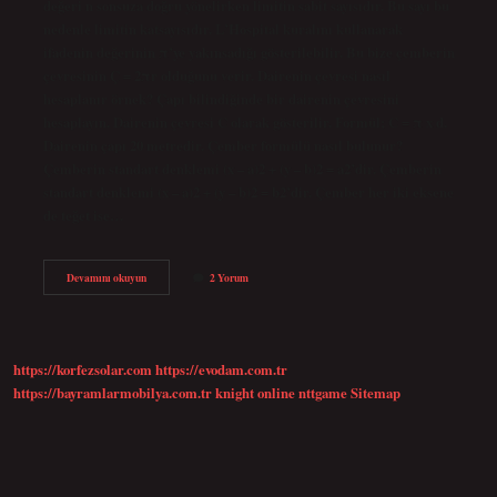
değeri n sonsuza doğru yönelirken limitin sabit sayısıdır. Bu sayı bu
nedenle limitin katsayısıdır. L’Hospital kuralını kullanarak
ifadenin değerinin π’ye yakınsadığı gösterilebilir. Bu bize çemberin
çevresinin Ç = 2πr olduğunu verir. Dairenin çevresi nasıl
hesaplanır örnek? Çapı bilindiğinde bir dairenin çevresini
hesaplayın. Dairenin çevresi C olarak gösterilir. Formül; C = π x d.
Dairenin çapı 20 metredir. Çember formülü nasıl bulunur?
Çemberin standart denklemi (x – a)2 + (y – b)2 = a2’dir. Çemberin
standart denklemi (x – a)2 + (y – b)2 = b2’dir. Çember her iki eksene
de teğet ise…
Çember
Devamını okuyun
2 Yorum
Çevresi
Nasıl
https://korfezsolar.com
https://evodam.com.tr
https://bayramlarmobilya.com.tr
knight online
nttgame
Sitemap