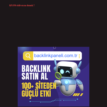
KN350 eldiven ne demek ?
Temmuz 25, 2026