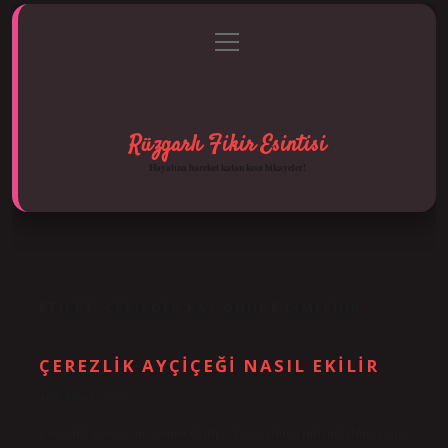
menüyü
Anasayfa
Gizlilik Politikası
Yasal Uyarı
aç
Hakkımızda
Rüzgarlı Fikir Esintisi
Hayatına hareket katan kısa hikayeler!
ETIKET:
ÇEKIRDEK KAÇ GÜNDE ÇIMLENIR
ÇEREZLIK AYÇIÇEĞI NASIL EKILIR
Tarih: Ekim 13, 2024
Çerezlik ayçiçeği ne zaman ekilir? Ayçiçeğinin çimlenebilmesi için