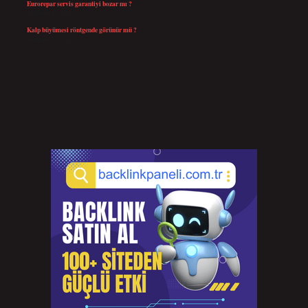
Eurorepar servis garantiyi bozar mı ?
Temmuz 25, 2026
Kalp büyümesi röntgende görünür mü ?
Temmuz 23, 2026