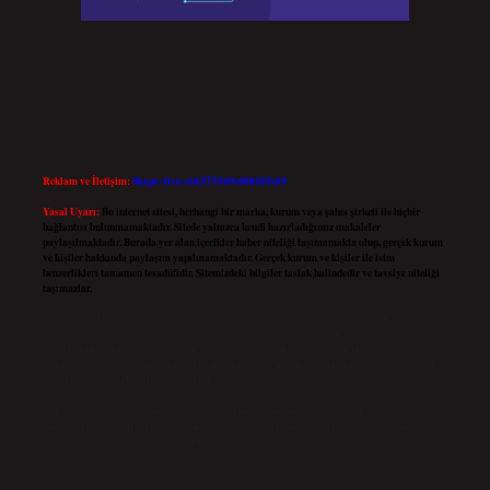
Reklam ve İletişim:
Skype: live:.cid.575569c608265c69
Yasal Uyarı:
Bu internet sitesi, herhangi bir marka, kurum veya şahıs şirketi ile hiçbir
bağlantısı bulunmamaktadır. Sitede yalnızca kendi hazırladığımız makaleler
paylaşılmaktadır. Burada yer alan içerikler haber niteliği taşımamakta olup, gerçek kurum
ve kişiler hakkında paylaşım yapılmamaktadır. Gerçek kurum ve kişiler ile isim
benzerlikleri tamamen tesadüfidir. Sitemizdeki bilgiler taslak halindedir ve tavsiye niteliği
taşımazlar.
Sitemiz, 5651 Sayılı Kanun gereğince Bilgi Teknolojileri ve İletişim Kurumu (BTK)
tarafından onaylanmış bir Yer Sağlayıcı olarak hizmet vermektedir. Bu nedenle, sitedeki
içerikleri proaktif olarak denetleme veya araştırma yükümlülüğümüz bulunmamaktadır.
Ancak, üyelerimiz yazdıkları içeriklerin sorumluluğunu taşımakta olup, siteye üye olarak
bu sorumluluğu kabul etmiş sayılırlar.
Hukuka ve yasal düzenlemelere aykırı olduğunu düşündüğünüz içerikleri,
backlinkpanelicomtr@gmail.com
adresine bildirmeniz halinde, ilgili içerikler yasal süre
içerisinde sitemizden kaldırılacaktır.