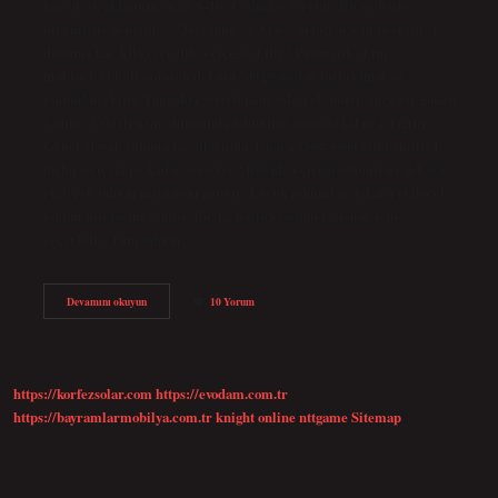
toprak sıcaklığının en az 8–10 °C olması gerekir. Bu nedenle
ülkemizde genellikle Mart sonu ile Mayıs ortası arasında ekilir. 1
dönüme kaç kilo çerezlik ayçiçeği ekilir? Pnömatik ekim
makineleri kullanılarak dekara 500 gramdan fazla olmayan
tohumlar ekilir. Toprakta yeterli nem yoksa ekimden önce bir gonen
yapılır. Yeterli nem olduğunda tohumlar toprağa kolayca dağılır.
Genel olarak sulama koşullarında dekara 5500–6000 bitki ekilir. 1
torba ayçiçeği ne kadar yer eker? Büyük ayçiçeği tohumları dekara
ekilecek tohum miktarını artırır; küçük tohumlar dekara ekilecek
tohum miktarını azaltır. Bu, kg başına satılan torbalar için
geçerlidir. Tüm tohum…
Çerezlik
Devamını okuyun
10 Yorum
Ayçiçeği
Nasıl
Ekilir
https://korfezsolar.com
https://evodam.com.tr
https://bayramlarmobilya.com.tr
knight online
nttgame
Sitemap