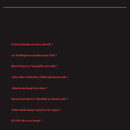
SIDEBAR
SON YAZILAR
Fazla korkunun zararları nelerdir ?
Ağustos 6, 2026
Ayı Paddington seslendiren kim Türk ?
Ağustos 5, 2026
Burcu Esmersoy’un gençlik sırrı nedir ?
Ağustos 4, 2026
Arda Güler Golden Boy Ödülü’nde kaçıncı oldu ?
Ağustos 4, 2026
Alüminyum hangi boya tutar ?
Temmuz 30, 2026
Kırmızı kan hücresi yüksekliği ne anlama gelir ?
Temmuz 27, 2026
Metal metale hangi yapıştırıcı ile yapışır ?
Temmuz 25, 2026
KN350 eldiven ne demek ?
Temmuz 25, 2026