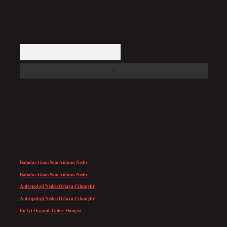
Arama
SON YORUMLAR
Babalar Günü Nün Anlamı Nedir
için
admin
Babalar Günü Nün Anlamı Nedir
için
Altan
Antropoloji Neden Ortaya Çıkmıştır
için
admin
Antropoloji Neden Ortaya Çıkmıştır
için
Ayaz
En Iyi Organik Gübre Hangisi
için
admin