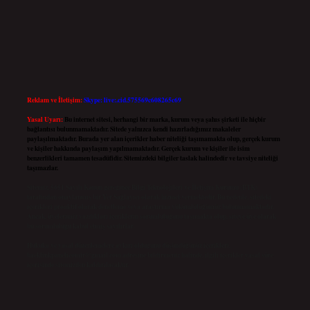
Reklam ve İletişim:
Skype: live:.cid.575569c608265c69
Yasal Uyarı:
Bu internet sitesi, herhangi bir marka, kurum veya şahıs şirketi ile hiçbir
bağlantısı bulunmamaktadır. Sitede yalnızca kendi hazırladığımız makaleler
paylaşılmaktadır. Burada yer alan içerikler haber niteliği taşımamakta olup, gerçek kurum
ve kişiler hakkında paylaşım yapılmamaktadır. Gerçek kurum ve kişiler ile isim
benzerlikleri tamamen tesadüfidir. Sitemizdeki bilgiler taslak halindedir ve tavsiye niteliği
taşımazlar.
Sitemiz, 5651 Sayılı Kanun gereğince Bilgi Teknolojileri ve İletişim Kurumu (BTK)
tarafından onaylanmış bir Yer Sağlayıcı olarak hizmet vermektedir. Bu nedenle, sitedeki
içerikleri proaktif olarak denetleme veya araştırma yükümlülüğümüz bulunmamaktadır.
Ancak, üyelerimiz yazdıkları içeriklerin sorumluluğunu taşımakta olup, siteye üye olarak
bu sorumluluğu kabul etmiş sayılırlar.
Hukuka ve yasal düzenlemelere aykırı olduğunu düşündüğünüz içerikleri,
backlinkpanelicomtr@gmail.com
adresine bildirmeniz halinde, ilgili içerikler yasal süre
içerisinde sitemizden kaldırılacaktır.