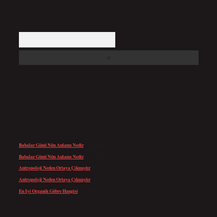
Arama
SON YORUMLAR
Babalar Günü Nün Anlamı Nedir
için
admin
Babalar Günü Nün Anlamı Nedir
için
Altan
Antropoloji Neden Ortaya Çıkmıştır
için
admin
Antropoloji Neden Ortaya Çıkmıştır
için
Ayaz
En Iyi Organik Gübre Hangisi
için
admin