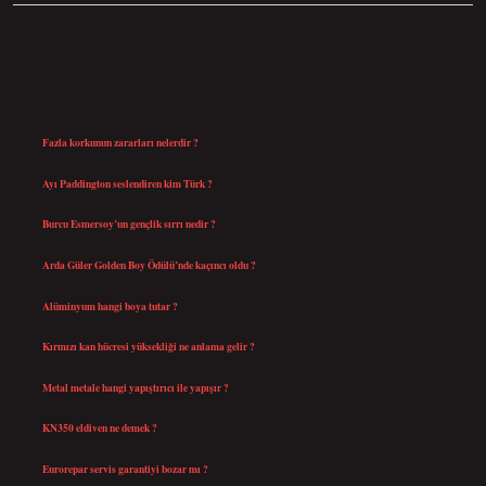
SIDEBAR
SON YAZILAR
Fazla korkunun zararları nelerdir ?
Ağustos 6, 2026
Ayı Paddington seslendiren kim Türk ?
Ağustos 5, 2026
Burcu Esmersoy’un gençlik sırrı nedir ?
Ağustos 4, 2026
Arda Güler Golden Boy Ödülü’nde kaçıncı oldu ?
Ağustos 4, 2026
Alüminyum hangi boya tutar ?
Temmuz 30, 2026
Kırmızı kan hücresi yüksekliği ne anlama gelir ?
Temmuz 27, 2026
Metal metale hangi yapıştırıcı ile yapışır ?
Temmuz 25, 2026
KN350 eldiven ne demek ?
Temmuz 25, 2026
Eurorepar servis garantiyi bozar mı ?
Temmuz 25, 2026