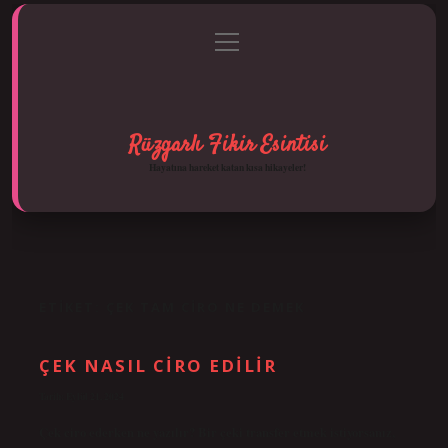
menüyü
Anasayfa
Gizlilik Politikası
Yasal Uyarı
aç
Hakkımızda
Rüzgarlı Fikir Esintisi
Hayatına hareket katan kısa hikayeler!
ETIKET:
ÇEK TAM CIRO NE DEMEK
ÇEK NASIL CIRO EDILIR
Tarih: Eylül 21, 2024
Çek ciro ederken ne yazılır? Bir çeki transfer etmek istiyorsanız,