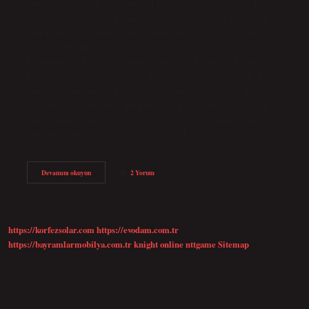
onu onaylamanın iki yolu vardır. Tam onay: Çekin transfer edildiği
kişi/şirketin tam adı çek kağıdının arkasına yazılır ve imzalanır.
Tam onayla çek alan kişi/şirket, çeki tam onay veya beyaz onayla
transfer edebilir. Şahıs çeki nasıl cirolanır? Çek onayı, çeki
kullanmaya yetkili kişi tarafından yapılır. Çek, çekin arkasındaki
keşidecinin kaşesi ve şirket yetkilisinin imzasıyla doğrulanır. Çek
onaylandıktan sonra, çekte gösterilen tutar üçüncü tarafa aktarılır.
Cirolanan çeki kim öder? Bu nedenle çeki ciro eden taraf, çekin
vadesi boyunca tahsil haklarını devreder. Ciro işleminde, çeki ilk
düzenleyen taraf borçlu olarak kalır ve çek…
Çek
Devamını okuyun
2 Yorum
Nasıl
Ciro
Edilir
https://korfezsolar.com
https://evodam.com.tr
https://bayramlarmobilya.com.tr
knight online
nttgame
Sitemap