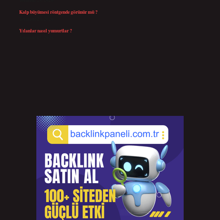
Temmuz 25, 2026
Kalp büyümesi röntgende görünür mü ?
Temmuz 23, 2026
Yılanlar nasıl yumurtlar ?
Temmuz 15, 2026