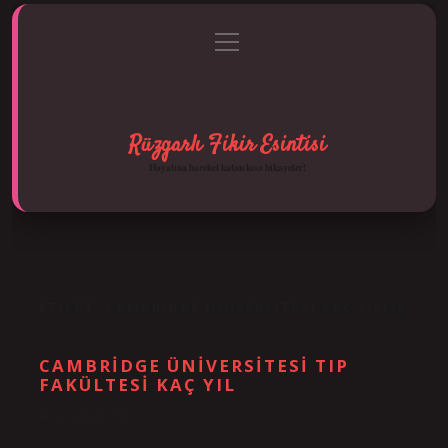
menüyü
Anasayfa
Gizlilik Politikası
Yasal Uyarı
aç
Hakkımızda
Rüzgarlı Fikir Esintisi
Hayatına hareket katan kısa hikayeler!
ETIKET:
CAMBRIDGE ÜNIVERSITESI KAÇ YILLIK
CAMBRIDGE ÜNIVERSITESI TIP
FAKÜLTESI KAÇ YIL
Tarih: Aralık 28, 2024