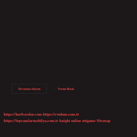
İngiltere’de tıp uzmanlığı kaç yıl? İngiltere’de uzman doktor olmak
kaç yıl sürer? Uzmanlığa göre değişmekle birlikte İngiltere’de
uzman doktor olmak için ortalama eğitim süresi 8-9 yıldır.
Cambridge Üniversitesi kaç yıllık? 1209 yılında kurulan Cambridge
Üniversitesi, dünyanın en eski üçüncü sürekli eğitim veren
üniversitesidir. Hangi ülkede tıp 5 yıl? İngiltere’de tıp eğitimi 5 yıl
sürer. İlk 2 yıl teorik derslerdir ve sonraki 3 yıl üniversiteye bağlı
bir hastanede pratik eğitimdir. Beş yıllık eğitimin sonunda mezun
olan öğrenciler iki yıllık bir hazırlık stajını tamamlarlar.
Cambridge’de tıp var mı? Eğer tıp okumak istiyorsanız Cambridge
Tıp Fakültesi’ndeki Pembroke College kesinlikle doğru tercihtir.
Dünyanın en…
Cambridge
Devamını okuyun
Yorum Bırak
Üniversitesi
Tıp
Fakültesi
Kaç
Yıl
https://korfezsolar.com
https://evodam.com.tr
https://bayramlarmobilya.com.tr
knight online
nttgame
Sitemap