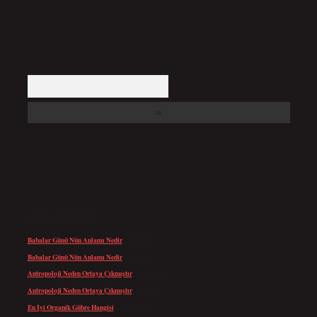
Arama
SON YORUMLAR
Babalar Günü Nün Anlamı Nedir
için
admin
Babalar Günü Nün Anlamı Nedir
için
Altan
Antropoloji Neden Ortaya Çıkmıştır
için
admin
Antropoloji Neden Ortaya Çıkmıştır
için
Ayaz
En Iyi Organik Gübre Hangisi
için
admin