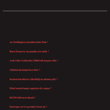
SIDEBAR
SON YAZILAR
Ayı Paddington seslendiren kim Türk ?
Ağustos 5, 2026
Burcu Esmersoy’un gençlik sırrı nedir ?
Ağustos 4, 2026
Arda Güler Golden Boy Ödülü’nde kaçıncı oldu ?
Ağustos 4, 2026
Alüminyum hangi boya tutar ?
Temmuz 30, 2026
Kırmızı kan hücresi yüksekliği ne anlama gelir ?
Temmuz 27, 2026
Metal metale hangi yapıştırıcı ile yapışır ?
Temmuz 25, 2026
KN350 eldiven ne demek ?
Temmuz 25, 2026
Eurorepar servis garantiyi bozar mı ?