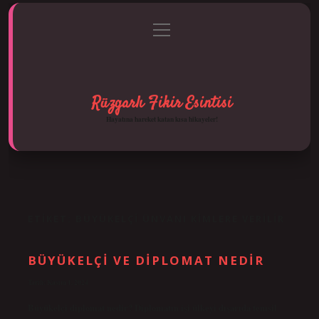
menüyü
Anasayfa
Gizlilik Politikası
Yasal Uyarı
aç
Hakkımızda
Rüzgarlı Fikir Esintisi
Hayatına hareket katan kısa hikayeler!
ETIKET:
BÜYÜKELÇI ÜNVANI KIMLERE VERILIR
BÜYÜKELÇI VE DIPLOMAT NEDIR
Tarih: Kasım 1, 2024
Büyükelçi diplomat nedir? Diplomatın işi ülkeyi dışarıda temsil