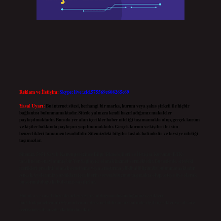
Reklam ve İletişim:
Skype: live:.cid.575569c608265c69
Yasal Uyarı:
Bu internet sitesi, herhangi bir marka, kurum veya şahıs şirketi ile hiçbir
bağlantısı bulunmamaktadır. Sitede yalnızca kendi hazırladığımız makaleler
paylaşılmaktadır. Burada yer alan içerikler haber niteliği taşımamakta olup, gerçek kurum
ve kişiler hakkında paylaşım yapılmamaktadır. Gerçek kurum ve kişiler ile isim
benzerlikleri tamamen tesadüfidir. Sitemizdeki bilgiler taslak halindedir ve tavsiye niteliği
taşımazlar.
Sitemiz, 5651 Sayılı Kanun gereğince Bilgi Teknolojileri ve İletişim Kurumu (BTK)
tarafından onaylanmış bir Yer Sağlayıcı olarak hizmet vermektedir. Bu nedenle, sitedeki
içerikleri proaktif olarak denetleme veya araştırma yükümlülüğümüz bulunmamaktadır.
Ancak, üyelerimiz yazdıkları içeriklerin sorumluluğunu taşımakta olup, siteye üye olarak
bu sorumluluğu kabul etmiş sayılırlar.
Hukuka ve yasal düzenlemelere aykırı olduğunu düşündüğünüz içerikleri,
backlinkpanelicomtr@gmail.com
adresine bildirmeniz halinde, ilgili içerikler yasal süre
içerisinde sitemizden kaldırılacaktır.