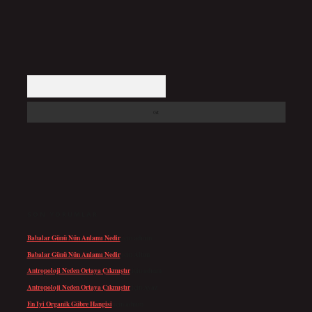
Arama
SON YORUMLAR
Babalar Günü Nün Anlamı Nedir
için
admin
Babalar Günü Nün Anlamı Nedir
için
Altan
Antropoloji Neden Ortaya Çıkmıştır
için
admin
Antropoloji Neden Ortaya Çıkmıştır
için
Ayaz
En Iyi Organik Gübre Hangisi
için
admin