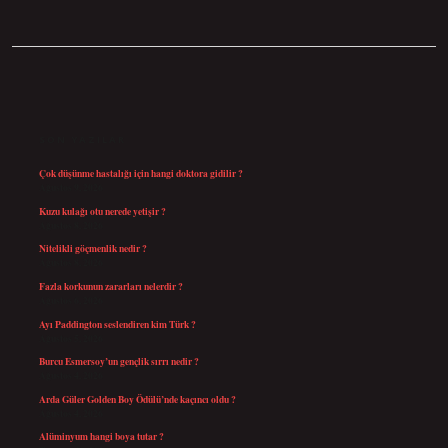
SIDEBAR
SON YAZILAR
Çok düşünme hastalığı için hangi doktora gidilir ?
Ağustos 9, 2026
Kuzu kulağı otu nerede yetişir ?
Ağustos 8, 2026
Nitelikli göçmenlik nedir ?
Ağustos 8, 2026
Fazla korkunun zararları nelerdir ?
Ağustos 6, 2026
Ayı Paddington seslendiren kim Türk ?
Ağustos 5, 2026
Burcu Esmersoy’un gençlik sırrı nedir ?
Ağustos 4, 2026
Arda Güler Golden Boy Ödülü’nde kaçıncı oldu ?
Ağustos 4, 2026
Alüminyum hangi boya tutar ?