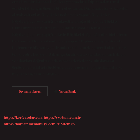
etmek ve uluslararası ilişkileri yönetmektir. Diplomatlar temsil
ettikleri ülke için önemli bir rol oynarlar. Diplomat, elçi ve konsolos
olarak çalışırlar. Büyükelçi nedir ne iş yapar? Büyükelçi:
Büyükelçi, görev yaptığı ve akredite olduğu ülkelerde Türkiye
Cumhuriyeti Devleti’ni ve Cumhurbaşkanı’nı temsil eder.
Büyükelçi, görev yaptığı ülkede Büyükelçiliğe bağlı tüm birimlerin
başkanıdır. Diplomat nedir ne iş yapar? Diplomat, dış politikayla
ilgilenen ve ülkesini yurtdışında temsil etmekle görevli olan bir dış
temsilcidir. Dışişleri Bakanlığı tarafından, vatandaşlarının hakları
ve çıkarları doğrultusunda yabancı devletler ve uluslararası
örgütlerle ilişkileri sürdürmek üzere atanan kişidir. Konsolos ve
büyükelçi aynı mı? Büyük…
Büyükelçi
Devamını okuyun
Yorum Bırak
Ve
Diplomat
Nedir
https://korfezsolar.com
https://evodam.com.tr
https://bayramlarmobilya.com.tr
Sitemap