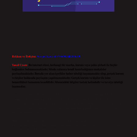
Reklam ve İletişim:
Skype: live:.cid.575569c608265c69
Yasal Uyarı:
Bu internet sitesi, herhangi bir marka, kurum veya şahıs şirketi ile hiçbir
bağlantısı bulunmamaktadır. Sitede yalnızca kendi hazırladığımız makaleler
paylaşılmaktadır. Burada yer alan içerikler haber niteliği taşımamakta olup, gerçek kurum
ve kişiler hakkında paylaşım yapılmamaktadır. Gerçek kurum ve kişiler ile isim
benzerlikleri tamamen tesadüfidir. Sitemizdeki bilgiler taslak halindedir ve tavsiye niteliği
taşımazlar.
Sitemiz, 5651 Sayılı Kanun gereğince Bilgi Teknolojileri ve İletişim Kurumu (BTK)
tarafından onaylanmış bir Yer Sağlayıcı olarak hizmet vermektedir. Bu nedenle, sitedeki
içerikleri proaktif olarak denetleme veya araştırma yükümlülüğümüz bulunmamaktadır.
Ancak, üyelerimiz yazdıkları içeriklerin sorumluluğunu taşımakta olup, siteye üye olarak
bu sorumluluğu kabul etmiş sayılırlar.
Hukuka ve yasal düzenlemelere aykırı olduğunu düşündüğünüz içerikleri,
backlinkpanelicomtr@gmail.com
adresine bildirmeniz halinde, ilgili içerikler yasal süre
içerisinde sitemizden kaldırılacaktır.