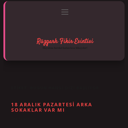
menüyü
Anasayfa
Gizlilik Politikası
Yasal Uyarı
aç
Hakkımızda
Rüzgarlı Fikir Esintisi
Hayatına hareket katan kısa hikayeler!
ETIKET:
BUGÜN HANGI DIZI BAŞLIYOR
18 ARALIK PAZARTESI ARKA
SOKAKLAR VAR MI
Tarih: Kasım 3, 2024