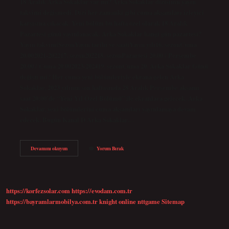
18 Aralik Arka Sokaklar var mı? Arka Sokaklar dizisinin yayın
takvimi değişmedi. Dizi her zamanki gibi cuma akşamları izleyici
karşısına çıkacak. Yeni bölüm bu hafta özel olarak 18 Aralık
Pazartesi günü yayınlanacak. Arka Sokaklar hangi gün pazartesi?
Yayın takvimiSezonYayın tarihi ve saatiYayın yılı16. sezonCuma
20.002021-202217. sezon202218. sezonPazartesi 20.00 / Perşembe
20.00 / Cuma 20.002023-202419. sezonCuma 20. Arka Sokaklar Günü
değişti mi? Her cuma yeni bölümleriyle ekrana gelen Arka
Sokaklar, 2023 yılının son haftasında 28 Aralık Perşembe akşamı
saat 20:00’de “Yeni Yıl Özel Bölümü” ile ekranlara gelecek. Arka
Sokaklar, yeni bölümlerini cuma akşamları yayınlamaya devam
edecek. Bugün Kanal D Arka Sokaklar…
18
Devamını okuyun
Yorum Bırak
Aralık
Pazartesi
Arka
Sokaklar
Var
https://korfezsolar.com
https://evodam.com.tr
Mı
https://bayramlarmobilya.com.tr
knight online
nttgame
Sitemap