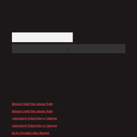
Arama
SON YORUMLAR
Babalar Günü Nün Anlamı Nedir
için
admin
Babalar Günü Nün Anlamı Nedir
için
Altan
Antropoloji Neden Ortaya Çıkmıştır
için
admin
Antropoloji Neden Ortaya Çıkmıştır
için
Ayaz
En Iyi Organik Gübre Hangisi
için
admin