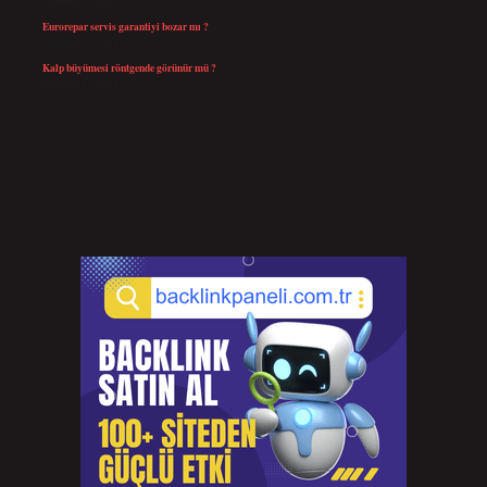
Temmuz 25, 2026
Eurorepar servis garantiyi bozar mı ?
Temmuz 25, 2026
Kalp büyümesi röntgende görünür mü ?
Temmuz 23, 2026