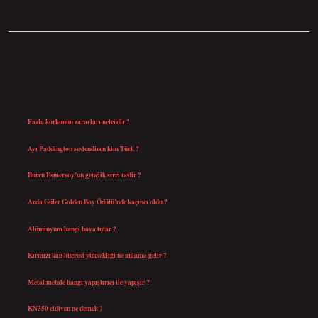
SIDEBAR
SON YAZILAR
Fazla korkunun zararları nelerdir ?
Ağustos 6, 2026
Ayı Paddington seslendiren kim Türk ?
Ağustos 5, 2026
Burcu Esmersoy’un gençlik sırrı nedir ?
Ağustos 4, 2026
Arda Güler Golden Boy Ödülü’nde kaçıncı oldu ?
Ağustos 4, 2026
Alüminyum hangi boya tutar ?
Temmuz 30, 2026
Kırmızı kan hücresi yüksekliği ne anlama gelir ?
Temmuz 27, 2026
Metal metale hangi yapıştırıcı ile yapışır ?
Temmuz 25, 2026
KN350 eldiven ne demek ?