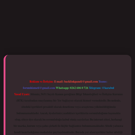
Reklam ve İletişim:
E-mail:
backlinkpaneli@gmail.com
Teams:
forumhizmeti@gmail.com
Whatsapp: 0262 606 0 726
Telegram: @karabul
Yasal Uyarı:
Sitemiz, 5651 Sayılı Kanun gereğince Bilgi Teknolojileri ve İletişim Kurumu
(BTK) tarafından onaylanmış bir Yer Sağlayıcı olarak hizmet vermektedir. Bu nedenle,
sitedeki içerikleri proaktif olarak denetleme veya araştırma yükümlülüğümüz
bulunmamaktadır. Ancak, üyelerimiz yazdıkları içeriklerin sorumluluğunu taşımakta
olup, siteye üye olarak bu sorumluluğu kabul etmiş sayılırlar. Bu internet sitesi, herhangi
bir marka, kurum veya şahıs şirketi ile hiçbir bağlantısı bulunmamaktadır. Sitede yalnızca
kendi hazırladığımız makaleler paylaşılmaktadır. Burada yer alan içerikler haber niteliği