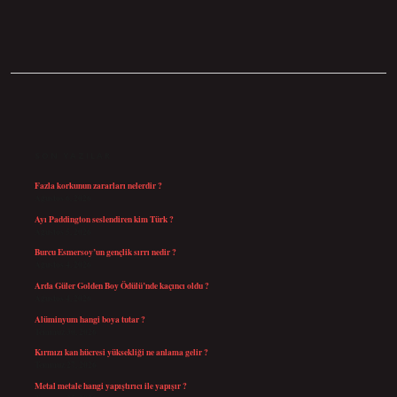
SIDEBAR
SON YAZILAR
Fazla korkunun zararları nelerdir ?
Ağustos 6, 2026
Ayı Paddington seslendiren kim Türk ?
Ağustos 5, 2026
Burcu Esmersoy’un gençlik sırrı nedir ?
Ağustos 4, 2026
Arda Güler Golden Boy Ödülü’nde kaçıncı oldu ?
Ağustos 4, 2026
Alüminyum hangi boya tutar ?
Temmuz 30, 2026
Kırmızı kan hücresi yüksekliği ne anlama gelir ?
Temmuz 27, 2026
Metal metale hangi yapıştırıcı ile yapışır ?