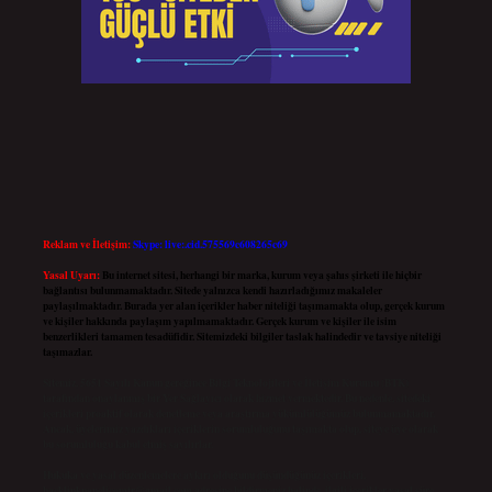
Reklam ve İletişim:
Skype: live:.cid.575569c608265c69
Yasal Uyarı:
Bu internet sitesi, herhangi bir marka, kurum veya şahıs şirketi ile hiçbir
bağlantısı bulunmamaktadır. Sitede yalnızca kendi hazırladığımız makaleler
paylaşılmaktadır. Burada yer alan içerikler haber niteliği taşımamakta olup, gerçek kurum
ve kişiler hakkında paylaşım yapılmamaktadır. Gerçek kurum ve kişiler ile isim
benzerlikleri tamamen tesadüfidir. Sitemizdeki bilgiler taslak halindedir ve tavsiye niteliği
taşımazlar.
Sitemiz, 5651 Sayılı Kanun gereğince Bilgi Teknolojileri ve İletişim Kurumu (BTK)
tarafından onaylanmış bir Yer Sağlayıcı olarak hizmet vermektedir. Bu nedenle, sitedeki
içerikleri proaktif olarak denetleme veya araştırma yükümlülüğümüz bulunmamaktadır.
Ancak, üyelerimiz yazdıkları içeriklerin sorumluluğunu taşımakta olup, siteye üye olarak
bu sorumluluğu kabul etmiş sayılırlar.
Hukuka ve yasal düzenlemelere aykırı olduğunu düşündüğünüz içerikleri,
backlinkpanelicomtr@gmail.com
adresine bildirmeniz halinde, ilgili içerikler yasal süre