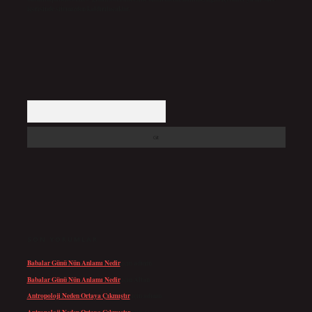
içerisinde sitemizden kaldırılacaktır.
Arama
SON YORUMLAR
Babalar Günü Nün Anlamı Nedir
için
admin
Babalar Günü Nün Anlamı Nedir
için
Altan
Antropoloji Neden Ortaya Çıkmıştır
için
admin
Antropoloji Neden Ortaya Çıkmıştır
için
Ayaz