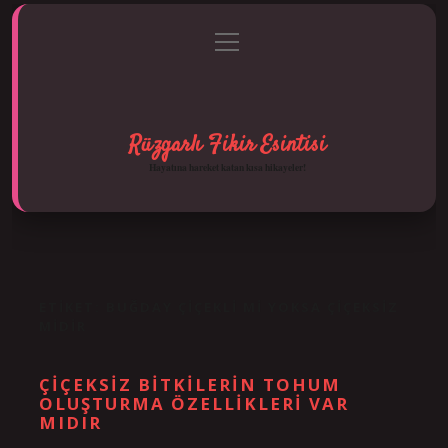
menüyü
Anasayfa
Gizlilik Politikası
Yasal Uyarı
aç
Hakkımızda
Rüzgarlı Fikir Esintisi
Hayatına hareket katan kısa hikayeler!
ETIKET:
BUĞDAY ÇIÇEKLI MI YOKSA ÇIÇEKSIZ
MIDIR
ÇIÇEKSIZ BITKILERIN TOHUM
OLUŞTURMA ÖZELLIKLERI VAR
MIDIR