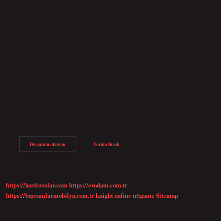
(Hypericum perforatum) olarak adlandırılan bitki türü, diğerlerine
göre daha az bilinmekle birlikte zaman zaman Hasankeyf
pazarında görülmektedir. Botav ne demek? Bodrum Belediye
Başkanı Ahmet Aras’ın Yönetim Kurulu Başkanlığını yaptığı
Bodrum Tanıtım Vakfı’nın (BOTAV) 25. yıl konserinde, Süperstar
Ajda Pekkan’a “Bodrum Kültür ve Sanat Elçisi” unvanı verildi.
Bera Kürtçe mi? Bera ismi erkek çocukları için tercih
edilmektedir. Bu ismin kökeni Arapçadır. Botav otu nedir? Sarı
kantaron (Hypericum perforatum), temmuz-eylül aylarında
tarlalarda, yollarda, orman kenarlarında, tepelerde ve çayırlarda
çiçek açan, ülkemizde sarı kantaron, aran, botav, kanotu, kılıç otu,
kuzukulağı, koyun otu ve yara…
Kürtçe
Devamını okuyun
Yorum Bırak
Botav
Nedir
https://korfezsolar.com
https://evodam.com.tr
https://bayramlarmobilya.com.tr
knight online
nttgame
Sitemap