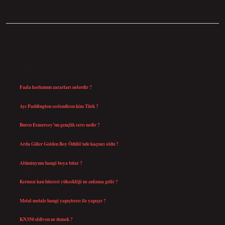
SIDEBAR
SON YAZILAR
Fazla korkunun zararları nelerdir ?
Ağustos 6, 2026
Ayı Paddington seslendiren kim Türk ?
Ağustos 5, 2026
Burcu Esmersoy’un gençlik sırrı nedir ?
Ağustos 4, 2026
Arda Güler Golden Boy Ödülü’nde kaçıncı oldu ?
Ağustos 4, 2026
Alüminyum hangi boya tutar ?
Temmuz 30, 2026
Kırmızı kan hücresi yüksekliği ne anlama gelir ?
Temmuz 27, 2026
Metal metale hangi yapıştırıcı ile yapışır ?
Temmuz 25, 2026
KN350 eldiven ne demek ?