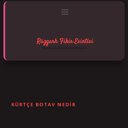
menüyü
Anasayfa
Gizlilik Politikası
Yasal Uyarı
aç
Hakkımızda
Rüzgarlı Fikir Esintisi
Hayatına hareket katan kısa hikayeler!
ETIKET:
BOŞVER NE DEMEKTIR
KÜRTÇE BOTAV NEDIR
Tarih: Ekim 13, 2024
Botav kürtçe nedir? Türkçe’de sarı kantaron, Kürtçe’de ise botav