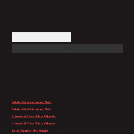
Arama
SON YORUMLAR
Babalar Günü Nün Anlamı Nedir
için
admin
Babalar Günü Nün Anlamı Nedir
için
Altan
Antropoloji Neden Ortaya Çıkmıştır
için
admin
Antropoloji Neden Ortaya Çıkmıştır
için
Ayaz
En Iyi Organik Gübre Hangisi
için
admin