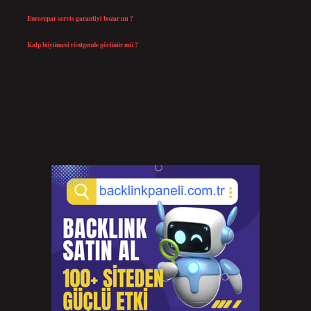
Temmuz 25, 2026
Eurorepar servis garantiyi bozar mı ?
Temmuz 25, 2026
Kalp büyümesi röntgende görünür mü ?
Temmuz 23, 2026