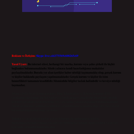
Reklam ve İletişim:
Skype: live:.cid.575569c608265c69
Yasal Uyarı:
Bu internet sitesi, herhangi bir marka, kurum veya şahıs şirketi ile hiçbir
bağlantısı bulunmamaktadır. Sitede yalnızca kendi hazırladığımız makaleler
paylaşılmaktadır. Burada yer alan içerikler haber niteliği taşımamakta olup, gerçek kurum
ve kişiler hakkında paylaşım yapılmamaktadır. Gerçek kurum ve kişiler ile isim
benzerlikleri tamamen tesadüfidir. Sitemizdeki bilgiler taslak halindedir ve tavsiye niteliği
taşımazlar.
Sitemiz, 5651 Sayılı Kanun gereğince Bilgi Teknolojileri ve İletişim Kurumu (BTK)
tarafından onaylanmış bir Yer Sağlayıcı olarak hizmet vermektedir. Bu nedenle, sitedeki
içerikleri proaktif olarak denetleme veya araştırma yükümlülüğümüz bulunmamaktadır.
Ancak, üyelerimiz yazdıkları içeriklerin sorumluluğunu taşımakta olup, siteye üye olarak
bu sorumluluğu kabul etmiş sayılırlar.
Hukuka ve yasal düzenlemelere aykırı olduğunu düşündüğünüz içerikleri,
backlinkpanelicomtr@gmail.com
adresine bildirmeniz halinde, ilgili içerikler yasal süre
içerisinde sitemizden kaldırılacaktır.