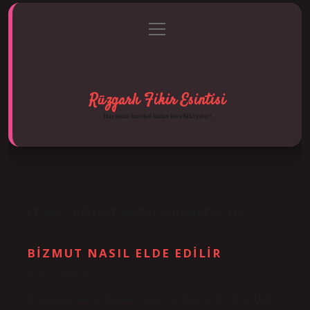
menüyü
Anasayfa
Gizlilik Politikası
Yasal Uyarı
aç
Hakkımızda
Rüzgarlı Fikir Esintisi
Hayatına hareket katan kısa hikayeler!
ETIKET:
BIZMUT METAL MI AMETAL MI
BIZMUT NASIL ELDE EDILIR
Tarih: Aralık 28, 2024
Bizmut nasıl oluşur? Bizmut, doğal olarak metalin kendisi olarak