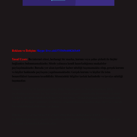
Reklam ve İletişim:
Skype: live:.cid.575569c608265c69
Yasal Uyarı:
Bu internet sitesi, herhangi bir marka, kurum veya şahıs şirketi ile hiçbir
bağlantısı bulunmamaktadır. Sitede yalnızca kendi hazırladığımız makaleler
paylaşılmaktadır. Burada yer alan içerikler haber niteliği taşımamakta olup, gerçek kurum
ve kişiler hakkında paylaşım yapılmamaktadır. Gerçek kurum ve kişiler ile isim
benzerlikleri tamamen tesadüfidir. Sitemizdeki bilgiler taslak halindedir ve tavsiye niteliği
taşımazlar.
Sitemiz, 5651 Sayılı Kanun gereğince Bilgi Teknolojileri ve İletişim Kurumu (BTK)
tarafından onaylanmış bir Yer Sağlayıcı olarak hizmet vermektedir. Bu nedenle, sitedeki
içerikleri proaktif olarak denetleme veya araştırma yükümlülüğümüz bulunmamaktadır.
Ancak, üyelerimiz yazdıkları içeriklerin sorumluluğunu taşımakta olup, siteye üye olarak
bu sorumluluğu kabul etmiş sayılırlar.
Hukuka ve yasal düzenlemelere aykırı olduğunu düşündüğünüz içerikleri,
backlinkpanelicomtr@gmail.com
adresine bildirmeniz halinde, ilgili içerikler yasal süre
içerisinde sitemizden kaldırılacaktır.