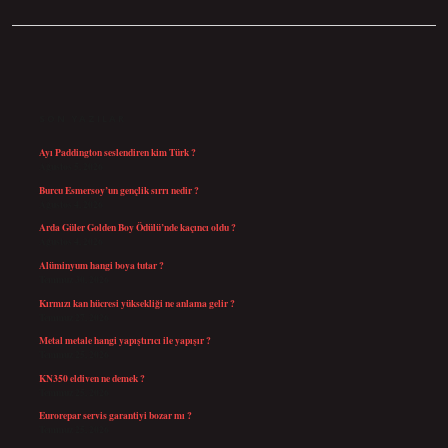
SIDEBAR
SON YAZILAR
Ayı Paddington seslendiren kim Türk ?
Ağustos 5, 2026
Burcu Esmersoy’un gençlik sırrı nedir ?
Ağustos 4, 2026
Arda Güler Golden Boy Ödülü’nde kaçıncı oldu ?
Ağustos 4, 2026
Alüminyum hangi boya tutar ?
Temmuz 30, 2026
Kırmızı kan hücresi yüksekliği ne anlama gelir ?
Temmuz 27, 2026
Metal metale hangi yapıştırıcı ile yapışır ?
Temmuz 25, 2026
KN350 eldiven ne demek ?
Temmuz 25, 2026
Eurorepar servis garantiyi bozar mı ?
Temmuz 25, 2026