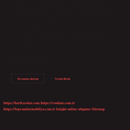
bulunur ve nikel, kobalt, gümüş ve kalay sülfür cevherlerinde
kristaller halinde bulunur. Bizmut, özellikle Amerika Birleşik
Devletleri’nde kurşun ve bakır eritme işleminin bir yan ürünü
olarak oluşur. Bizmut, doğal olarak metalin kendisi olarak bulunur
ve nikel, kobalt, gümüş ve kalay sülfür cevherlerinde kristaller
halinde bulunur. Bizmut, özellikle Amerika Birleşik Devletleri’nde
kurşun ve bakır eritme işleminin bir yan ürünü olarak oluşur.
Bizmut hangi değerlik alır? Azot (N), fosfor (P), arsenik (As),
antimon (Sb) ve bizmut (Bi) elementlerinden oluşur. Son elektron
kabuklarında 5 elektron vardır ve son orbitalleri np3 ile biter.
Bileşiklerinde genellikle…
Bizmut
Devamını okuyun
Yorum Bırak
Nasıl
Elde
Edilir
https://korfezsolar.com
https://evodam.com.tr
https://bayramlarmobilya.com.tr
knight online
nttgame
Sitemap