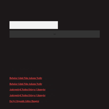
Arama
SON YORUMLAR
Babalar Günü Nün Anlamı Nedir
için
admin
Babalar Günü Nün Anlamı Nedir
için
Altan
Antropoloji Neden Ortaya Çıkmıştır
için
admin
Antropoloji Neden Ortaya Çıkmıştır
için
Ayaz
En Iyi Organik Gübre Hangisi
için
admin