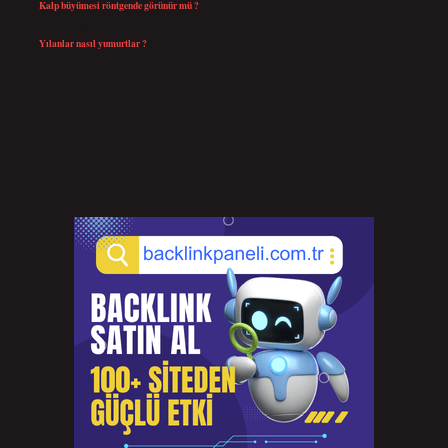
Kalp büyümesi röntgende görünür mü ?
Temmuz 23, 2026
Yılanlar nasıl yumurtlar ?
Temmuz 15, 2026