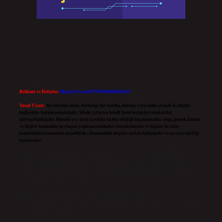
Reklam ve İletişim:
Skype: live:.cid.575569c608265c69
Yasal Uyarı:
Bu internet sitesi, herhangi bir marka, kurum veya şahıs şirketi ile hiçbir
bağlantısı bulunmamaktadır. Sitede yalnızca kendi hazırladığımız makaleler
paylaşılmaktadır. Burada yer alan içerikler haber niteliği taşımamakta olup, gerçek kurum
ve kişiler hakkında paylaşım yapılmamaktadır. Gerçek kurum ve kişiler ile isim
benzerlikleri tamamen tesadüfidir. Sitemizdeki bilgiler taslak halindedir ve tavsiye niteliği
taşımazlar.
Sitemiz, 5651 Sayılı Kanun gereğince Bilgi Teknolojileri ve İletişim Kurumu (BTK)
tarafından onaylanmış bir Yer Sağlayıcı olarak hizmet vermektedir. Bu nedenle, sitedeki
içerikleri proaktif olarak denetleme veya araştırma yükümlülüğümüz bulunmamaktadır.
Ancak, üyelerimiz yazdıkları içeriklerin sorumluluğunu taşımakta olup, siteye üye olarak
bu sorumluluğu kabul etmiş sayılırlar.
Hukuka ve yasal düzenlemelere aykırı olduğunu düşündüğünüz içerikleri,
backlinkpanelicomtr@gmail.com
adresine bildirmeniz halinde, ilgili içerikler yasal süre
içerisinde sitemizden kaldırılacaktır.