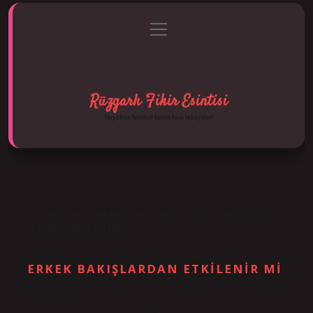
menüyü
Anasayfa
Gizlilik Politikası
Yasal Uyarı
aç
Hakkımızda
Rüzgarlı Fikir Esintisi
Hayatına hareket katan kısa hikayeler!
ETIKET:
BIR ERKEĞIN SANA ILGISI OLDUĞUNU
NASIL ANLARSIN
ERKEK BAKIŞLARDAN ETKILENIR MI
Tarih: Aralık 30, 2024