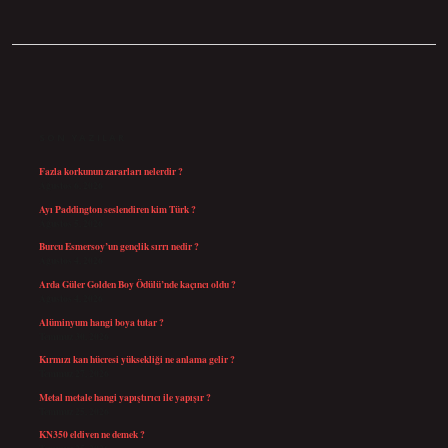
SIDEBAR
SON YAZILAR
Fazla korkunun zararları nelerdir ?
Ağustos 6, 2026
Ayı Paddington seslendiren kim Türk ?
Ağustos 5, 2026
Burcu Esmersoy’un gençlik sırrı nedir ?
Ağustos 4, 2026
Arda Güler Golden Boy Ödülü’nde kaçıncı oldu ?
Ağustos 4, 2026
Alüminyum hangi boya tutar ?
Temmuz 30, 2026
Kırmızı kan hücresi yüksekliği ne anlama gelir ?
Temmuz 27, 2026
Metal metale hangi yapıştırıcı ile yapışır ?
Temmuz 25, 2026
KN350 eldiven ne demek ?