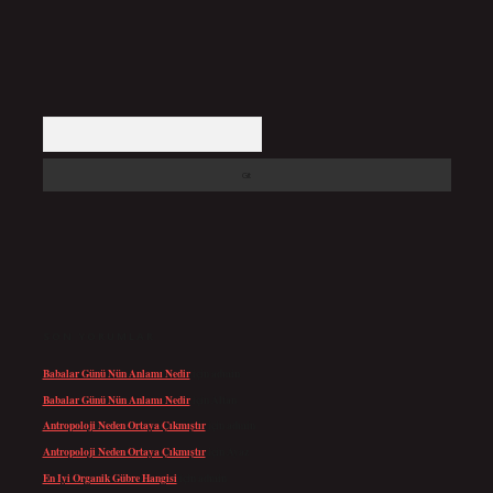
Arama
SON YORUMLAR
Babalar Günü Nün Anlamı Nedir
için
admin
Babalar Günü Nün Anlamı Nedir
için
Altan
Antropoloji Neden Ortaya Çıkmıştır
için
admin
Antropoloji Neden Ortaya Çıkmıştır
için
Ayaz
En Iyi Organik Gübre Hangisi
için
admin