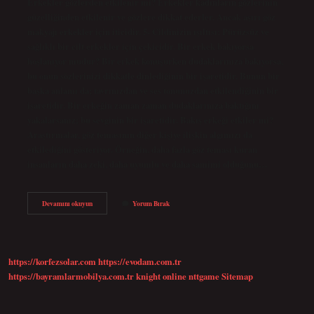
Erkekler gözlerden etkilenir mi? Erkekler kadınların gözlerinin
güzelliğinden etkilenir ve gözlere dikkat ederler. Ancak aşırı göz
makyajı erkekler için iticidir. 5- Cildinizin ışıltısı: Pürüzsüz ve
sağlıklı bir cilt erkekler için çekicidir. Bir erkek bakıyorsa
hoşlanıyor mudur? Bir erkek konuşurken dudaklarınıza bakıyorsa,
bu onun sözlerinizi dikkatle dinlediğinin bir işaretidir. Bunun bir
başka anlamı da; tavrınızdan ve ses tonunuzdan etkilendiğinin bir
işaretidir. Bir erkeğin zaman zaman dudaklarınıza baktığını
yakalarsanız; bu sevginin bir işaretidir. Bakış erkeği etkiler mi?
Araştırmalar, göz temasının diğer kişiye ilişkin algımızı da
etkilediğini gösteriyor. Örneğin, daha fazla göz teması kuran
insanların daha zeki, daha uyumlu ve daha samimi olduğunu…
Erkek
Devamını okuyun
Yorum Bırak
Bakışlardan
Etkilenir
Mi
https://korfezsolar.com
https://evodam.com.tr
https://bayramlarmobilya.com.tr
knight online
nttgame
Sitemap