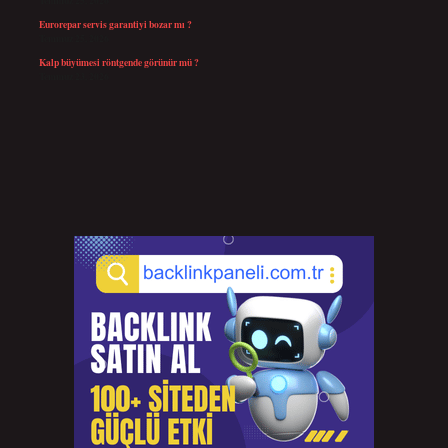
Temmuz 25, 2026
Eurorepar servis garantiyi bozar mı ?
Temmuz 25, 2026
Kalp büyümesi röntgende görünür mü ?
Temmuz 23, 2026