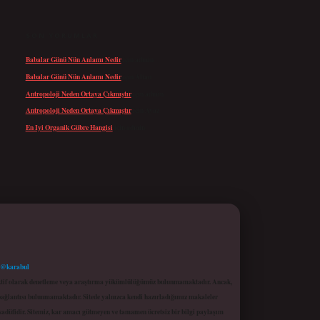
SON YORUMLAR
Babalar Günü Nün Anlamı Nedir
için
admin
Babalar Günü Nün Anlamı Nedir
için
Altan
Antropoloji Neden Ortaya Çıkmıştır
için
admin
Antropoloji Neden Ortaya Çıkmıştır
için
Ayaz
En Iyi Organik Gübre Hangisi
için
admin
 @karabul
proaktif olarak denetleme veya araştırma yükümlülüğümüz bulunmamaktadır. Ancak,
r bağlantısı bulunmamaktadır. Sitede yalnızca kendi hazırladığımız makaleler
sadüfidir. Sitemiz, kar amacı gütmeyen ve tamamen ücretsiz bir bilgi paylaşım