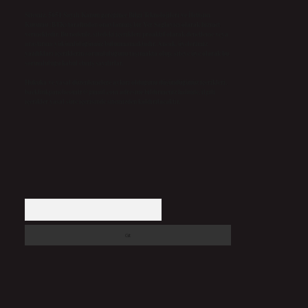
Sitemiz, 5651 Sayılı Kanun gereğince Bilgi Teknolojileri ve İletişim
Kurumu (BTK) tarafından onaylanmış bir Yer Sağlayıcı olarak hizmet
vermektedir. Bu nedenle, sitedeki içerikleri proaktif olarak denetleme veya
araştırma yükümlülüğümüz bulunmamaktadır. Ancak, üyelerimiz
yazdıkları içeriklerin sorumluluğunu taşımakta olup, siteye üye olarak bu
sorumluluğu kabul etmiş sayılırlar.
Hukuka ve yasal düzenlemelere aykırı olduğunu düşündüğünüz içerikleri,
backlinkpanelicomtr@gmail.com
adresine bildirmeniz halinde, ilgili
içerikler yasal süre içerisinde sitemizden kaldırılacaktır.
Arama