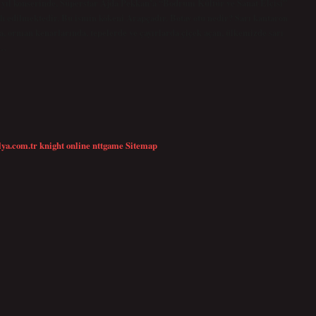
yıl konserinde, Süperstar Ajda Pekkan’a “Bodrum Kültür ve Sanat Elçisi”
ih edilmektedir. Bu ismin kökeni Arapçadır. Botav otu nedir? Sarı kantaron
, orman kenarlarında, tepelerde ve çayırlarda çiçek açan, ülkemizde sarı
a…
lya.com.tr
knight online
nttgame
Sitemap