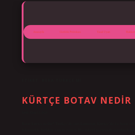
Anasayfa
Gizlilik Politikası
Yasal Uyarı
Hakkım
ETIKET:
BERA TÜRKÇE MI
KÜRTÇE BOTAV NEDIR
Tarih: Ekim 13, 2024
Botav kürtçe nedir? Türkçe’de sarı kantaron, Kürtçe’de ise botav (H
bilinmekle birlikte zaman zaman Hasankeyf pazarında görülmekted