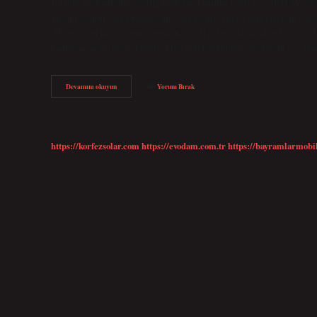
Kurulu Başkanlığını yaptığı Bodrum Tanıtım Vakfı’nın (BOTAV) 25. 
unvanı verildi. Bera Kürtçe mi? Bera ismi erkek çocukları için terc
(Hypericum perforatum), temmuz-eylül aylarında tarlalarda, yollarda
kantaron, aran, botav, kanotu, kılıç otu, kuzukulağı, koyun otu ve yar
Kürtçe
Devamını okuyun
Yorum Bırak
Botav
Nedir
https://korfezsolar.com
https://evodam.com.tr
https://bayramlarmobi