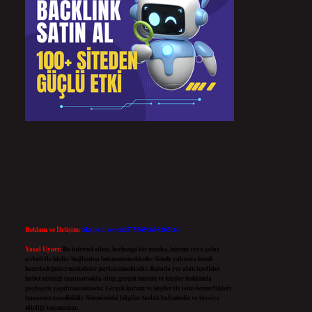
Reklam ve İletişim:
Skype: live:.cid.575569c608265c69
Yasal Uyarı:
Bu internet sitesi, herhangi bir marka, kurum veya şahıs
şirketi ile hiçbir bağlantısı bulunmamaktadır. Sitede yalnızca kendi
hazırladığımız makaleler paylaşılmaktadır. Burada yer alan içerikler
haber niteliği taşımamakta olup, gerçek kurum ve kişiler hakkında
paylaşım yapılmamaktadır. Gerçek kurum ve kişiler ile isim benzerlikleri
tamamen tesadüfidir. Sitemizdeki bilgiler taslak halindedir ve tavsiye
niteliği taşımazlar.