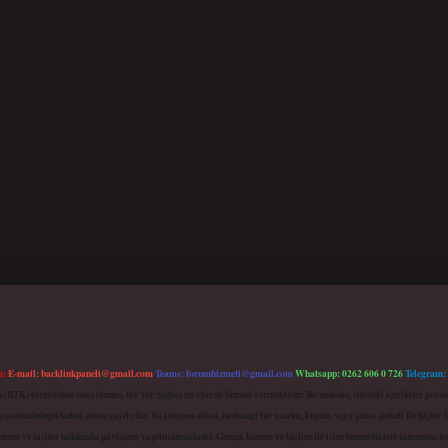
m:
E-mail:
backlinkpaneli@gmail.com
Teams:
forumhizmeti@gmail.com
Whatsapp: 0262 606 0 726
Telegram:
mu (BTK) tarafından onaylanmış bir Yer Sağlayıcı olarak hizmet vermektedir. Bu nedenle, sitedeki içerikleri 
 sorumluluğu kabul etmiş sayılırlar. Bu internet sitesi, herhangi bir marka, kurum veya şahıs şirketi ile hiçbi
kurum ve kişiler hakkında paylaşım yapılmamaktadır. Gerçek kurum ve kişiler ile isim benzerlikleri tamamen te