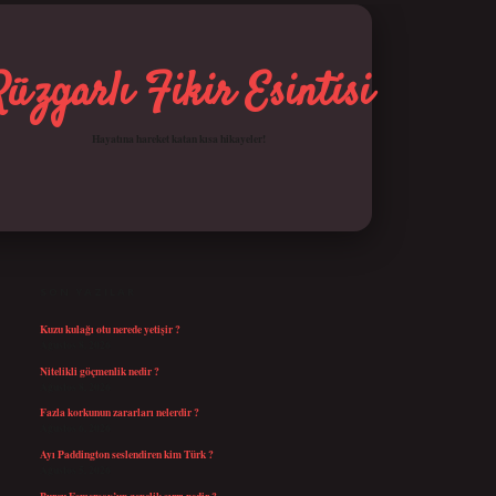
Rüzgarlı Fikir Esintisi
Hayatına hareket katan kısa hikayeler!
SIDEBAR
betci giriş
SON YAZILAR
Kuzu kulağı otu nerede yetişir ?
Ağustos 8, 2026
Nitelikli göçmenlik nedir ?
Ağustos 8, 2026
Fazla korkunun zararları nelerdir ?
Ağustos 6, 2026
Ayı Paddington seslendiren kim Türk ?
Ağustos 5, 2026
Burcu Esmersoy’un gençlik sırrı nedir ?