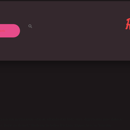
ızda
ypericum perforatum) olarak adlandırılan bitki türü, diğerlerine göre daha az
ir. Botav ne demek? Bodrum Belediye Başkanı Ahmet Aras’ın Yönetim