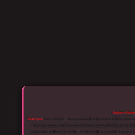
Reklam ve İletişi
Yasal Uyarı:
Sitemiz, 5651 Sayılı Kanun gereğince Bilgi Teknolojileri ve İletişim Kuru
üyelerimiz yazdıkları içeriklerin sorumluluğunu taşımakta olup, siteye üye olarak bu
paylaşılmaktadır. Burada yer alan içerikler haber niteliği taşımamakta olup, gerçek 