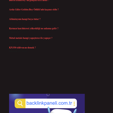
Ağustos 4, 2026
Arda Güler Golden Boy Ödülü’nde kaçıncı oldu ?
Ağustos 4, 2026
Alüminyum hangi boya tutar ?
Temmuz 30, 2026
Kırmızı kan hücresi yüksekliği ne anlama gelir ?
Temmuz 27, 2026
Metal metale hangi yapıştırıcı ile yapışır ?
Temmuz 25, 2026
KN350 eldiven ne demek ?
Temmuz 25, 2026