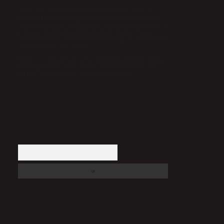
Sitemiz, 5651 Sayılı Kanun gereğince Bilgi Teknolojileri ve İletişim
Kurumu (BTK) tarafından onaylanmış bir Yer Sağlayıcı olarak hizmet
vermektedir. Bu nedenle, sitedeki içerikleri proaktif olarak denetleme veya
araştırma yükümlülüğümüz bulunmamaktadır. Ancak, üyelerimiz
yazdıkları içeriklerin sorumluluğunu taşımakta olup, siteye üye olarak bu
sorumluluğu kabul etmiş sayılırlar.
Hukuka ve yasal düzenlemelere aykırı olduğunu düşündüğünüz içerikleri,
backlinkpanelicomtr@gmail.com
adresine bildirmeniz halinde, ilgili
içerikler yasal süre içerisinde sitemizden kaldırılacaktır.
Arama