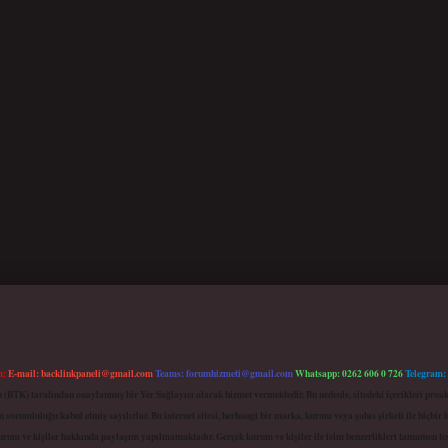
m:
E-mail:
backlinkpaneli@gmail.com
Teams:
forumhizmeti@gmail.com
Whatsapp: 0262 606 0 726
Telegram:
mu (BTK) tarafından onaylanmış bir Yer Sağlayıcı olarak hizmet vermektedir. Bu nedenle, sitedeki içerikleri 
 sorumluluğu kabul etmiş sayılırlar. Bu internet sitesi, herhangi bir marka, kurum veya şahıs şirketi ile hiçbi
kurum ve kişiler hakkında paylaşım yapılmamaktadır. Gerçek kurum ve kişiler ile isim benzerlikleri tamamen te