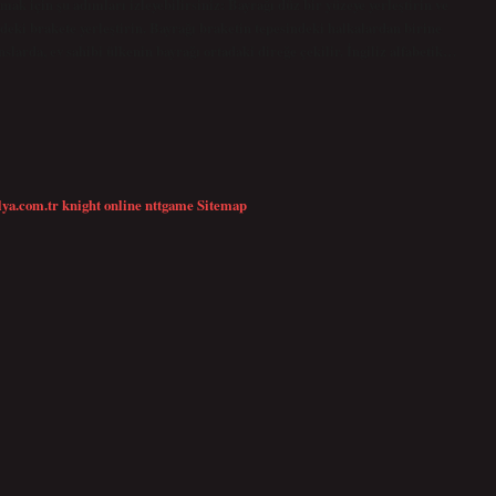
mak için şu adımları izleyebilirsiniz: Bayrağı düz bir yüzeye yerleştirin ve
sindeki brakete yerleştirin. Bayrağı braketin tepesindeki halkalardan birine
slarda, ev sahibi ülkenin bayrağı ortadaki direğe çekilir. İngiliz alfabetik…
lya.com.tr
knight online
nttgame
Sitemap