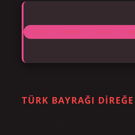
Anasayfa
Gizlilik Politikası
Yasal Uyarı
Hakkım
ETIKET:
BAYRAĞIN CEZASI NEDIR
TÜRK BAYRAĞI DIREĞE 
Tarih: Aralık 26, 2024
Türk Bayrağı direğe nasıl asılır? Bayrağı bir ip veya kayışla direğe ba
kayışı direğin üzerindeki brakete veya fikstürün ucuna bağlayın. Bay