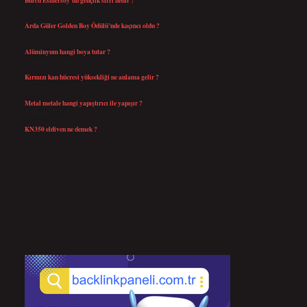
Ağustos 4, 2026
Arda Güler Golden Boy Ödülü’nde kaçıncı oldu ?
Ağustos 4, 2026
Alüminyum hangi boya tutar ?
Temmuz 30, 2026
Kırmızı kan hücresi yüksekliği ne anlama gelir ?
Temmuz 27, 2026
Metal metale hangi yapıştırıcı ile yapışır ?
Temmuz 25, 2026
KN350 eldiven ne demek ?
Temmuz 25, 2026