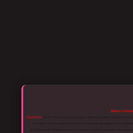
Reklam ve İletişi
Yasal Uyarı:
Sitemiz, 5651 Sayılı Kanun gereğince Bilgi Teknolojileri ve İletişim Kuru
üyelerimiz yazdıkları içeriklerin sorumluluğunu taşımakta olup, siteye üye olarak bu
paylaşılmaktadır. Burada yer alan içerikler haber niteliği taşımamakta olup, gerçek 