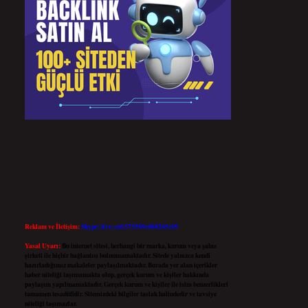
Reklam ve İletişim:
Skype: live:.cid.575569c608265c69
Yasal Uyarı:
Bu internet sitesi, herhangi bir marka, kurum veya şahıs
şirketi ile hiçbir bağlantısı bulunmamaktadır. Sitede yalnızca kendi
hazırladığımız makaleler paylaşılmaktadır. Burada yer alan içerikler
haber niteliği taşımamakta olup, gerçek kurum ve kişiler hakkında
paylaşım yapılmamaktadır. Gerçek kurum ve kişiler ile isim benzerlikleri
tamamen tesadüfidir. Sitemizdeki bilgiler taslak halindedir ve tavsiye
niteliği taşımazlar.