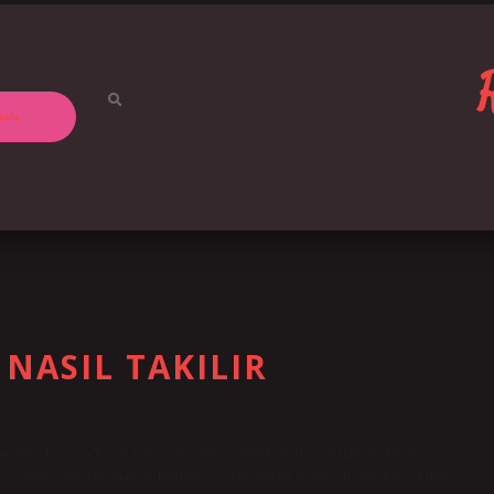
ızda
NASIL TAKILIR
ğlayın. İpi veya kayışı bayrağın sol köşesindeki halkaya bağlayın. İpi veya
rağı direğe doğru çekin ve brakete veya fikstürün ucuna güvenli bir şekilde