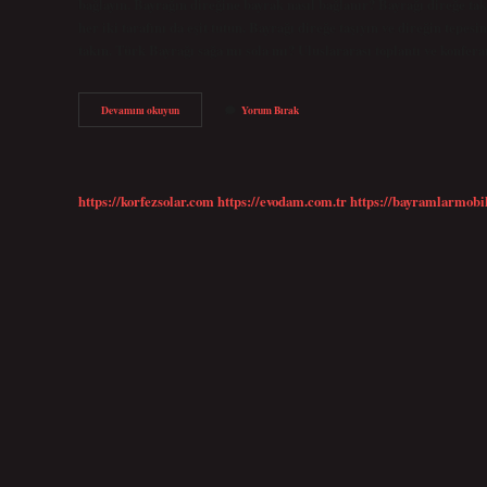
bağlayın. Bayrağın direğine bayrak nasıl bağlanır? Bayrağı direğe tak
her iki tarafını da eşit tutun. Bayrağı direğe taşıyın ve direğin tepe
takın. Türk Bayrağı sağa mı sola mı? Uluslararası toplantı ve konferan
Türk
Devamını okuyun
Yorum Bırak
Bayrağı
Direğe
Nasıl
Takılır
https://korfezsolar.com
https://evodam.com.tr
https://bayramlarmobi