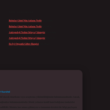
SON YORUMLAR
Babalar Günü Nün Anlamı Nedir
için
admin
Babalar Günü Nün Anlamı Nedir
için
Altan
Antropoloji Neden Ortaya Çıkmıştır
için
admin
Antropoloji Neden Ortaya Çıkmıştır
için
Ayaz
En Iyi Organik Gübre Hangisi
için
admin
 @karabul
proaktif olarak denetleme veya araştırma yükümlülüğümüz bulunmamaktadır. Ancak,
r bağlantısı bulunmamaktadır. Sitede yalnızca kendi hazırladığımız makaleler
sadüfidir. Sitemiz, kar amacı gütmeyen ve tamamen ücretsiz bir bilgi paylaşım