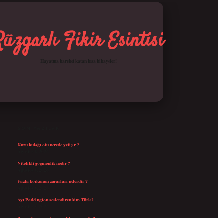
Rüzgarlı Fikir Esintisi
Hayatına hareket katan kısa hikayeler!
SIDEBAR
betci giriş
SON YAZILAR
Kuzu kulağı otu nerede yetişir ?
Ağustos 8, 2026
Nitelikli göçmenlik nedir ?
Ağustos 8, 2026
Fazla korkunun zararları nelerdir ?
Ağustos 6, 2026
Ayı Paddington seslendiren kim Türk ?
Ağustos 5, 2026
Burcu Esmersoy’un gençlik sırrı nedir ?