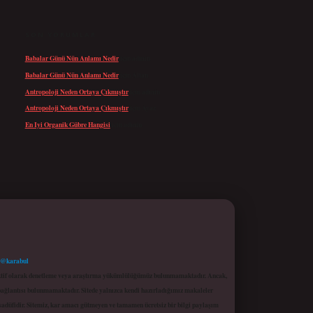
SON YORUMLAR
Babalar Günü Nün Anlamı Nedir
için
admin
Babalar Günü Nün Anlamı Nedir
için
Altan
Antropoloji Neden Ortaya Çıkmıştır
için
admin
Antropoloji Neden Ortaya Çıkmıştır
için
Ayaz
En Iyi Organik Gübre Hangisi
için
admin
 @karabul
proaktif olarak denetleme veya araştırma yükümlülüğümüz bulunmamaktadır. Ancak,
r bağlantısı bulunmamaktadır. Sitede yalnızca kendi hazırladığımız makaleler
sadüfidir. Sitemiz, kar amacı gütmeyen ve tamamen ücretsiz bir bilgi paylaşım