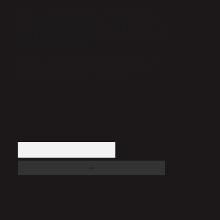
Sitemiz, 5651 Sayılı Kanun gereğince Bilgi Teknolojileri ve İletişim
Kurumu (BTK) tarafından onaylanmış bir Yer Sağlayıcı olarak hizmet
vermektedir. Bu nedenle, sitedeki içerikleri proaktif olarak denetleme veya
araştırma yükümlülüğümüz bulunmamaktadır. Ancak, üyelerimiz
yazdıkları içeriklerin sorumluluğunu taşımakta olup, siteye üye olarak bu
sorumluluğu kabul etmiş sayılırlar.
Hukuka ve yasal düzenlemelere aykırı olduğunu düşündüğünüz içerikleri,
backlinkpanelicomtr@gmail.com
adresine bildirmeniz halinde, ilgili
içerikler yasal süre içerisinde sitemizden kaldırılacaktır.
Arama