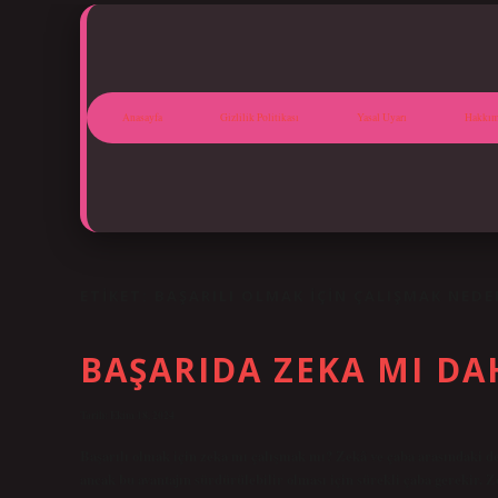
Anasayfa
Gizlilik Politikası
Yasal Uyarı
Hakkım
ETIKET:
BAŞARILI OLMAK IÇIN ÇALIŞMAK NED
BAŞARIDA ZEKA MI DA
Tarih: Ekim 18, 2024
Başarılı olmak için zeka mı çalışmak mı? Zekâ ve çaba arasındaki deng
ancak bu avantajın sürdürülebilir olması için sürekli çaba gerekir. Z