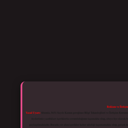
Reklam ve İletişi
Yasal Uyarı:
Sitemiz, 5651 Sayılı Kanun gereğince Bilgi Teknolojileri ve İletişim Kuru
üyelerimiz yazdıkları içeriklerin sorumluluğunu taşımakta olup, siteye üye olarak bu
paylaşılmaktadır. Burada yer alan içerikler haber niteliği taşımamakta olup, gerçek 