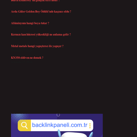
Ağustos 4, 2026
Arda Güler Golden Boy Ödülü’nde kaçıncı oldu ?
Ağustos 4, 2026
Alüminyum hangi boya tutar ?
Temmuz 30, 2026
Kırmızı kan hücresi yüksekliği ne anlama gelir ?
Temmuz 27, 2026
Metal metale hangi yapıştırıcı ile yapışır ?
Temmuz 25, 2026
KN350 eldiven ne demek ?
Temmuz 25, 2026