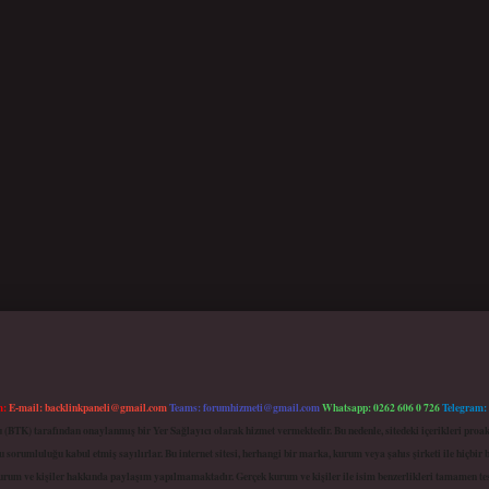
m:
E-mail:
backlinkpaneli@gmail.com
Teams:
forumhizmeti@gmail.com
Whatsapp: 0262 606 0 726
Telegram:
mu (BTK) tarafından onaylanmış bir Yer Sağlayıcı olarak hizmet vermektedir. Bu nedenle, sitedeki içerikleri 
 sorumluluğu kabul etmiş sayılırlar. Bu internet sitesi, herhangi bir marka, kurum veya şahıs şirketi ile hiçbi
kurum ve kişiler hakkında paylaşım yapılmamaktadır. Gerçek kurum ve kişiler ile isim benzerlikleri tamamen te