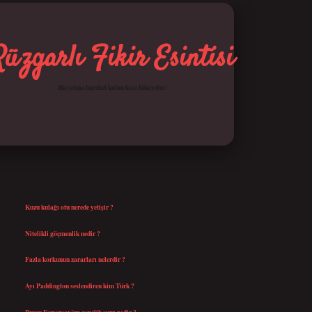
Rüzgarlı Fikir Esintisi
Hayatına hareket katan kısa hikayeler!
SIDEBAR
betci giriş
SON YAZILAR
Kuzu kulağı otu nerede yetişir ?
Ağustos 8, 2026
Nitelikli göçmenlik nedir ?
Ağustos 8, 2026
Fazla korkunun zararları nelerdir ?
Ağustos 6, 2026
Ayı Paddington seslendiren kim Türk ?
Ağustos 5, 2026
Burcu Esmersoy’un gençlik sırrı nedir ?