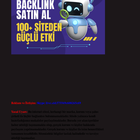
Reklam ve İletişim:
Skype: live:.cid.575569c608265c69
Yasal Uyarı:
Bu internet sitesi, herhangi bir marka, kurum veya şahıs
şirketi ile hiçbir bağlantısı bulunmamaktadır. Sitede yalnızca kendi
hazırladığımız makaleler paylaşılmaktadır. Burada yer alan içerikler
haber niteliği taşımamakta olup, gerçek kurum ve kişiler hakkında
paylaşım yapılmamaktadır. Gerçek kurum ve kişiler ile isim benzerlikleri
tamamen tesadüfidir. Sitemizdeki bilgiler taslak halindedir ve tavsiye
niteliği taşımazlar.