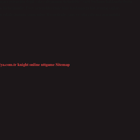
aşarı yeteneğin değil, sıkı çalışmanın ürünüdür” sözü bu konu hakkında derin
ün birleşimidir. Evet, yeteneklerimiz bize başlangıçta bir avantaj sağlar.
n etkileşiminin sonucudur. Bu nedenle, şans ve sıkı çalışma arasındaki
lya.com.tr
knight online
nttgame
Sitemap