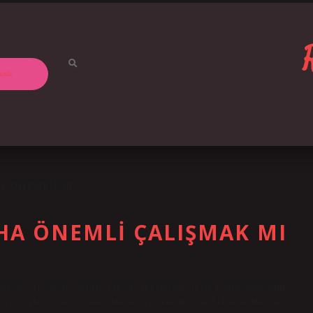
ızda
EN ÖNEMLIDIR
HA ÖNEMLI ÇALIŞMAK MI
e gerçek başarıyı getirir. Yüksek zekâ başlangıçta bir avantaj sağlayabilir,
ekâ ve çaba, başarıya giden yolda birbirini tamamlayan iki önemli bileşendir.