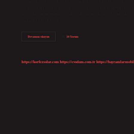
Başarının sırrı yetenek midir çalışmak mıdır? Albert Einstein’ın “B
bir tartışmayı ateşler. Aslında, başarı genellikle birçok farklı faktör
Başarıda şans mı önemlidir yoksa çalışma mı? Başarı, birçok faktörü
bağlantı başarı için çok…
Başarıda
Devamını okuyun
10 Yorum
Zeka
Mı
Daha
Önemli
Çalışmak
https://korfezsolar.com
https://evodam.com.tr
https://bayramlarmobi
Mı