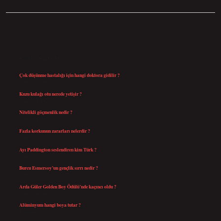
SIDEBAR
SON YAZILAR
Çok düşünme hastalığı için hangi doktora gidilir ?
Ağustos 9, 2026
Kuzu kulağı otu nerede yetişir ?
Ağustos 8, 2026
Nitelikli göçmenlik nedir ?
Ağustos 8, 2026
Fazla korkunun zararları nelerdir ?
Ağustos 6, 2026
Ayı Paddington seslendiren kim Türk ?
Ağustos 5, 2026
Burcu Esmersoy’un gençlik sırrı nedir ?
Ağustos 4, 2026
Arda Güler Golden Boy Ödülü’nde kaçıncı oldu ?
Ağustos 4, 2026
Alüminyum hangi boya tutar ?
Temmuz 30, 2026