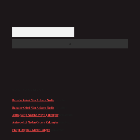
Arama
SON YORUMLAR
Babalar Günü Nün Anlamı Nedir
için
admin
Babalar Günü Nün Anlamı Nedir
için
Altan
Antropoloji Neden Ortaya Çıkmıştır
için
admin
Antropoloji Neden Ortaya Çıkmıştır
için
Ayaz
En Iyi Organik Gübre Hangisi
için
admin