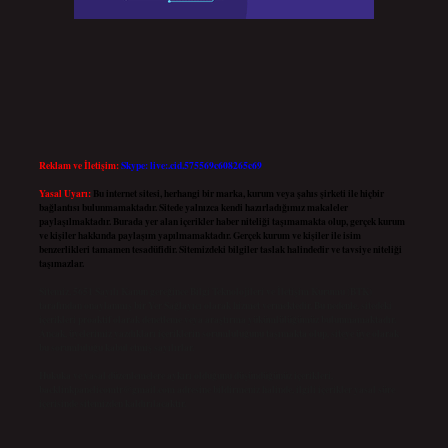
Reklam ve İletişim:
Skype: live:.cid.575569c608265c69
Yasal Uyarı:
Bu internet sitesi, herhangi bir marka, kurum veya şahıs şirketi ile hiçbir
bağlantısı bulunmamaktadır. Sitede yalnızca kendi hazırladığımız makaleler
paylaşılmaktadır. Burada yer alan içerikler haber niteliği taşımamakta olup, gerçek kurum
ve kişiler hakkında paylaşım yapılmamaktadır. Gerçek kurum ve kişiler ile isim
benzerlikleri tamamen tesadüfidir. Sitemizdeki bilgiler taslak halindedir ve tavsiye niteliği
taşımazlar.
Sitemiz, 5651 Sayılı Kanun gereğince Bilgi Teknolojileri ve İletişim Kurumu (BTK)
tarafından onaylanmış bir Yer Sağlayıcı olarak hizmet vermektedir. Bu nedenle, sitedeki
içerikleri proaktif olarak denetleme veya araştırma yükümlülüğümüz bulunmamaktadır.
Ancak, üyelerimiz yazdıkları içeriklerin sorumluluğunu taşımakta olup, siteye üye olarak
bu sorumluluğu kabul etmiş sayılırlar.
Hukuka ve yasal düzenlemelere aykırı olduğunu düşündüğünüz içerikleri,
backlinkpanelicomtr@gmail.com
adresine bildirmeniz halinde, ilgili içerikler yasal süre
içerisinde sitemizden kaldırılacaktır.