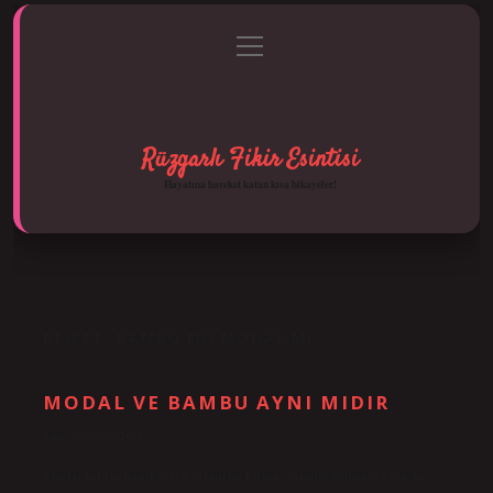
menüyü
Anasayfa
Gizlilik Politikası
Yasal Uyarı
aç
Hakkımızda
Rüzgarlı Fikir Esintisi
Hayatına hareket katan kısa hikayeler!
ETIKET:
BAMBU MU MODAL MI
MODAL VE BAMBU AYNI MIDIR
Tarih: Aralık 28, 2024
Modal mı iyi bambu mu? Bambu kumaş, modal kumaşa kıyasla