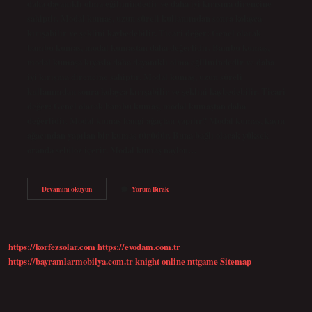
daha dayanıklı olma eğilimindedir ve daha iyi kırışma direncine
sahiptir. Modal kumaş, uzun süreli kullanımdan sonra kolayca
kırışabilir ve şeklini kaybedebilir. Ticari değer: Genel olarak
bambu kumaş, modal kumaştan daha değerlidir. Bambu kumaş,
modal kumaşa kıyasla daha dayanıklı olma eğilimindedir ve daha
iyi kırışma direncine sahiptir. Modal kumaş, uzun süreli
kullanımdan sonra kolayca kırışabilir ve şeklini kaybedebilir. Ticari
değer: Genel olarak bambu kumaş, modal kumaştan daha
değerlidir. Modal kumaş hangi ağaçtan yapılır? Modal kumaş, kayın
ağacından yapılan bir kumaş türüdür. Buna bağlı olarak yüksek
oranda selüloz içerir. Modal kumaş naylon…
Modal
Devamını okuyun
Yorum Bırak
Ve
Bambu
Aynı
Mıdır
https://korfezsolar.com
https://evodam.com.tr
https://bayramlarmobilya.com.tr
knight online
nttgame
Sitemap