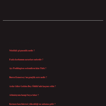
SIDEBAR
SON YAZILAR
Nitelikli göçmenlik nedir ?
Ağustos 8, 2026
Fazla korkunun zararları nelerdir ?
Ağustos 6, 2026
Ayı Paddington seslendiren kim Türk ?
Ağustos 5, 2026
Burcu Esmersoy’un gençlik sırrı nedir ?
Ağustos 4, 2026
Arda Güler Golden Boy Ödülü’nde kaçıncı oldu ?
Ağustos 4, 2026
Alüminyum hangi boya tutar ?
Temmuz 30, 2026
Kırmızı kan hücresi yüksekliği ne anlama gelir ?