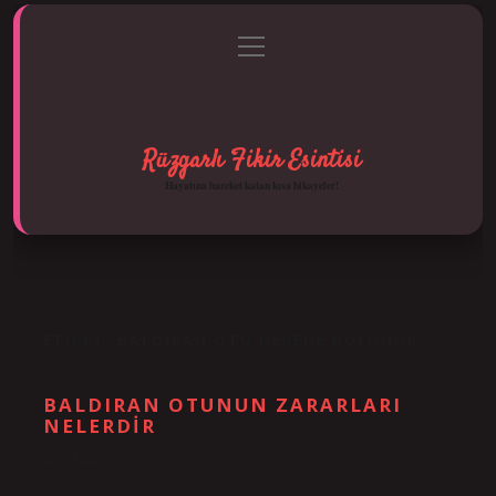
menüyü
Anasayfa
Gizlilik Politikası
Yasal Uyarı
aç
Hakkımızda
Rüzgarlı Fikir Esintisi
Hayatına hareket katan kısa hikayeler!
ETIKET:
BALDIRAN OTU NEREDE BULUNUR
BALDIRAN OTUNUN ZARARLARI
NELERDIR
Tarih: Ekim 9, 2024