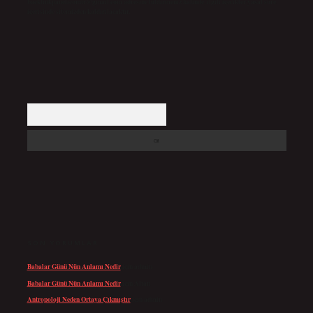
backlinkpanelicomtr@gmail.com
adresine bildirmeniz halinde, ilgili içerikler yasal süre
içerisinde sitemizden kaldırılacaktır.
Arama
SON YORUMLAR
Babalar Günü Nün Anlamı Nedir
için
admin
Babalar Günü Nün Anlamı Nedir
için
Altan
Antropoloji Neden Ortaya Çıkmıştır
için
admin