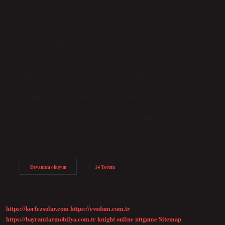
Baldıran otu zehirlenmesi nasıl olur? Hemlock zehirlenmesinin
genellikle bitkinin başka bir türle karıştırılarak yenilmesiyle
meydana geldiği ortaya çıkıyor. Zehirlenme vakalarında, öncelikle
mide-bağırsak sisteminin, sinir sisteminin, kardiyovasküler
sistemin ve özellikle solunum sisteminin etkilendiği ortaya çıkıyor.
Baldıran otunun neresi zehirlidir? Bitkinin tüm kısımları
zehirlidir, ancak kurutulduktan sonra toksisite önemli ölçüde
azalır. Öte yandan, kurutulmuş baldıran kullanma hatasını
yapmamalısınız – yine de tehlikelidir. Baldıran otu nasıl
tüketilmeli? İnsan sağlığına en faydalı otlardan biridir. Hemlock
pişirilerek tüketilebilir. Hemlock, lapa halinde de tüketilebilen bir
ottur. Hemlock kaynatılarak çay şeklinde tüketilir. Baldıran kökü
çayı ne işe yarar? Kaynatılıp çay olarak içildiğinde göğüs ve
akciğerdeki kan, safra,…
Baldıran
Devamını okuyun
14 Yorum
Otunun
Zararları
Nelerdir
https://korfezsolar.com
https://evodam.com.tr
https://bayramlarmobilya.com.tr
knight online
nttgame
Sitemap