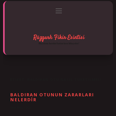
menüyü
Anasayfa
Gizlilik Politikası
Yasal Uyarı
aç
Hakkımızda
Rüzgarlı Fikir Esintisi
Hayatına hareket katan kısa hikayeler!
ETIKET:
BALDIRAN OTU NASIL TÜKETILMELI
BALDIRAN OTUNUN ZARARLARI
NELERDIR
Tarih: Ekim 9, 2024