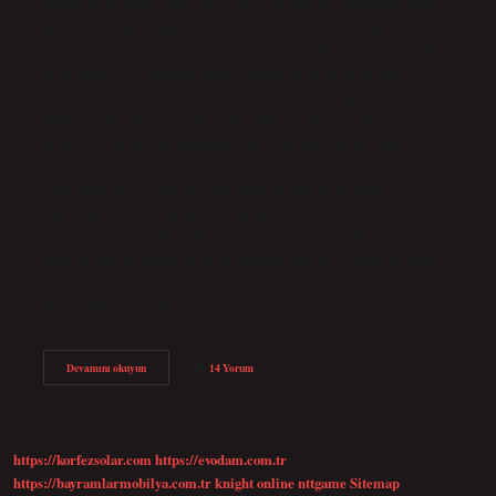
Baldıran otu zehirlenmesi nasıl olur? Hemlock zehirlenmesinin
genellikle bitkinin başka bir türle karıştırılarak yenilmesiyle
meydana geldiği ortaya çıkıyor. Zehirlenme vakalarında, öncelikle
mide-bağırsak sisteminin, sinir sisteminin, kardiyovasküler
sistemin ve özellikle solunum sisteminin etkilendiği ortaya çıkıyor.
Baldıran otunun neresi zehirlidir? Bitkinin tüm kısımları
zehirlidir, ancak kurutulduktan sonra toksisite önemli ölçüde
azalır. Öte yandan, kurutulmuş baldıran kullanma hatasını
yapmamalısınız – yine de tehlikelidir. Baldıran otu nasıl
tüketilmeli? İnsan sağlığına en faydalı otlardan biridir. Hemlock
pişirilerek tüketilebilir. Hemlock, lapa halinde de tüketilebilen bir
ottur. Hemlock kaynatılarak çay şeklinde tüketilir. Baldıran kökü
çayı ne işe yarar? Kaynatılıp çay olarak içildiğinde göğüs ve
akciğerdeki kan, safra,…
Baldıran
Devamını okuyun
14 Yorum
Otunun
Zararları
Nelerdir
https://korfezsolar.com
https://evodam.com.tr
https://bayramlarmobilya.com.tr
knight online
nttgame
Sitemap