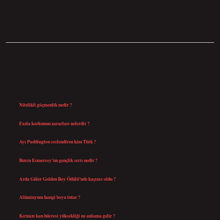
SIDEBAR
SON YAZILAR
Nitelikli göçmenlik nedir ?
Ağustos 8, 2026
Fazla korkunun zararları nelerdir ?
Ağustos 6, 2026
Ayı Paddington seslendiren kim Türk ?
Ağustos 5, 2026
Burcu Esmersoy’un gençlik sırrı nedir ?
Ağustos 4, 2026
Arda Güler Golden Boy Ödülü’nde kaçıncı oldu ?
Ağustos 4, 2026
Alüminyum hangi boya tutar ?
Temmuz 30, 2026
Kırmızı kan hücresi yüksekliği ne anlama gelir ?