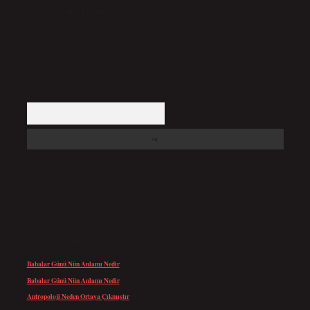
backlinkpanelicomtr@gmail.com
adresine bildirmeniz halinde, ilgili içerikler yasal süre
içerisinde sitemizden kaldırılacaktır.
Arama
SON YORUMLAR
Babalar Günü Nün Anlamı Nedir
için
admin
Babalar Günü Nün Anlamı Nedir
için
Altan
Antropoloji Neden Ortaya Çıkmıştır
için
admin