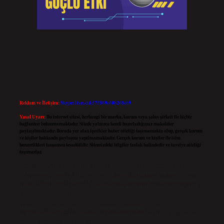
Reklam ve İletişim:
Skype: live:.cid.575569c608265c69
Yasal Uyarı:
Bu internet sitesi, herhangi bir marka, kurum veya şahıs şirketi ile hiçbir
bağlantısı bulunmamaktadır. Sitede yalnızca kendi hazırladığımız makaleler
paylaşılmaktadır. Burada yer alan içerikler haber niteliği taşımamakta olup, gerçek kurum
ve kişiler hakkında paylaşım yapılmamaktadır. Gerçek kurum ve kişiler ile isim
benzerlikleri tamamen tesadüfidir. Sitemizdeki bilgiler taslak halindedir ve tavsiye niteliği
taşımazlar.
Sitemiz, 5651 Sayılı Kanun gereğince Bilgi Teknolojileri ve İletişim Kurumu (BTK)
tarafından onaylanmış bir Yer Sağlayıcı olarak hizmet vermektedir. Bu nedenle, sitedeki
içerikleri proaktif olarak denetleme veya araştırma yükümlülüğümüz bulunmamaktadır.
Ancak, üyelerimiz yazdıkları içeriklerin sorumluluğunu taşımakta olup, siteye üye olarak
bu sorumluluğu kabul etmiş sayılırlar.
Hukuka ve yasal düzenlemelere aykırı olduğunu düşündüğünüz içerikleri,
backlinkpanelicomtr@gmail.com
adresine bildirmeniz halinde, ilgili içerikler yasal süre
içerisinde sitemizden kaldırılacaktır.