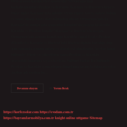
Orta oyunun karakterleri kimlerdir? Ortaoyunu’nun
başkahramanları Pişekar ve Kavuklu, Karagöz ve Hacivat’a benzer.
Diğer tipler Karagöz’deki gibidir. Oyun yapısı; Giriş, söyleşi, bölüm
ve sonuç olmak üzere dört bölümden oluşur. Ortaoyunu’nda da
Karagöz’de olduğu gibi oyuncular İstanbul’da yaşayan kişilerdir.
Kavuklu ve Pişekâr kimdir? Karagöz ve Hacivat’a benzeyen
Ortaoyunu’nda oyunun komik tipi Kavuklu (Aptal Uşak), Pişekar
(Efendi) ise Karagöz ve Hacivat’taki Hacivat tipinin karşılığı olup
aynı zamanda oyunun anlatıcısı olarak rol almaktadır. Arzbar hangi
bölümde? Düşüş ve yükselişten sonra Pişekâr ve Kavuklu
arasındaki konuşma veya tekerleme bölümü başlar. Bu bölümde
Pişekar ve Kavuklu oyunculuğun doğaçlama tarafıyla dalga geçerler.
Arzbar adı verilen bu…
Orta
Devamını okuyun
Yorum Bırak
Oyununda
Oyunun
Baş
Komiği
Kimdir
https://korfezsolar.com
https://evodam.com.tr
https://bayramlarmobilya.com.tr
knight online
nttgame
Sitemap