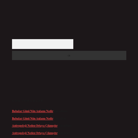
Arama
SON YORUMLAR
Babalar Günü Nün Anlamı Nedir
için
admin
Babalar Günü Nün Anlamı Nedir
için
Altan
Antropoloji Neden Ortaya Çıkmıştır
için
admin
Antropoloji Neden Ortaya Çıkmıştır
için
Ayaz