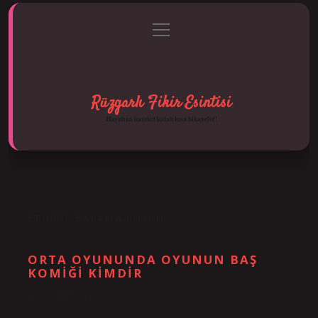
menüyü
Anasayfa
Gizlilik Politikası
Yasal Uyarı
aç
Hakkımızda
Rüzgarlı Fikir Esintisi
Hayatına hareket katan kısa hikayeler!
ETIKET:
BALAMA KIMDIR
ORTA OYUNUNDA OYUNUN BAŞ
KOMIĞI KIMDIR
Tarih: Aralık 28, 2024