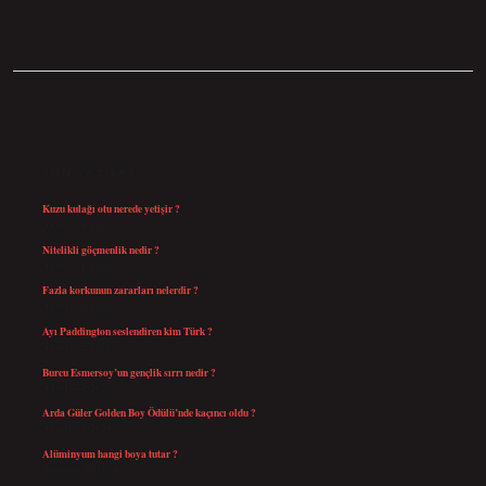
SIDEBAR
SON YAZILAR
Kuzu kulağı otu nerede yetişir ?
Ağustos 8, 2026
Nitelikli göçmenlik nedir ?
Ağustos 8, 2026
Fazla korkunun zararları nelerdir ?
Ağustos 6, 2026
Ayı Paddington seslendiren kim Türk ?
Ağustos 5, 2026
Burcu Esmersoy’un gençlik sırrı nedir ?
Ağustos 4, 2026
Arda Güler Golden Boy Ödülü’nde kaçıncı oldu ?
Ağustos 4, 2026
Alüminyum hangi boya tutar ?
Temmuz 30, 2026