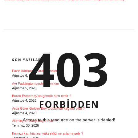
403
SIDEBAR
SON YAZILAR
Fazla korkunun zararları nelerdir ?
Ağustos 6, 2026
Ayı Paddington seslendiren kim Türk ?
Ağustos 5, 2026
Burcu Esmersoy’un gençlik sırrı nedir ?
FORBIDDEN
Ağustos 4, 2026
Arda Güler Golden Boy Ödülü’nde kaçıncı oldu ?
Ağustos 4, 2026
Access to this resource on the server is denied!
Alüminyum hangi boya tutar ?
Temmuz 30, 2026
Kırmızı kan hücresi yüksekliği ne anlama gelir ?
Temmuz 27, 2026