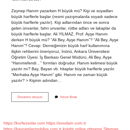
Zeynep Hanım yazarken H büyük mü? Kişi ve soyadları
büyük harflerle başlar (resmi yazışmalarda soyadı sadece
büyük harflerle yazılır). Kişi adlarından önce ve sonra
gelen ünvanlar, fahri unvanlar, rütbe adları ve lakaplar da
büyük harflerle başlar: Ali YILMAZ, Prof. Ayşe Hanım
derken H büyük mü? “Ali Bey, Ayşe Hanım”? “Ali Bey, Ayşe
Hanım”? Cevap: Derneğimizin büyük harf kullanımına
ilişkin rehberini öneriyoruz, İnönü, Ankara Üniversitesi
Öğretim Üyesi. İş Bankası Genel Müdürü, Ali Bey, Ayşe
“Hanımefendi…” formları doğrudur. Hanım kelimesi büyük
yazılır mı? Bay, Bayan vb. hitaplar büyük harflerle yazılır.
“Merhaba Ayşe Hanım” gibi. Hanım ne zaman küçük
yazılır? > Kişinin adından…
Hanım
Devamını okuyun
Yorum Bırak
Büyük
Mü
Yazılır
Küçük
Mü
https://korfezsolar.com
https://evodam.com.tr
https://bayramlarmobilya.com.tr
knight online
nttgame
Sitemap