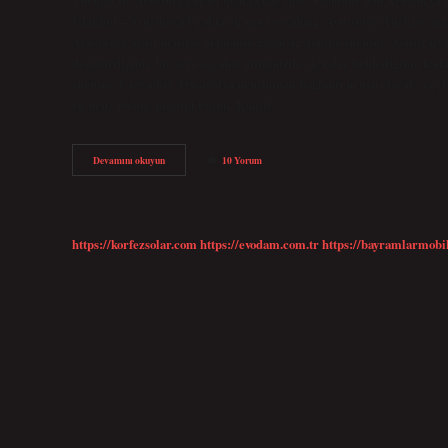
İstanbul – Avusturya Uçakla en ucuz seyahat2. Avusturya Türkiye ara
Avusturya arası uçuşlar ortalama 2 saat 42 dakika sürüyor. Avustraly
değiştirdiğiniz bir yere seyahat ettiğinizde, uçuşlar beklediğiniz kad
sürüyor. İsterseniz Avustralya uçuşunuzu bağlantı uçuşu olarak seçeb
en ucuz otobüs biletini bulun. Kamil…
Türkiye
Devamını okuyun
10 Yorum
Avusturya
Arası
Uçakla
Kaç
Saat
https://korfezsolar.com
https://evodam.com.tr
https://bayramlarmobi
Sürüyor