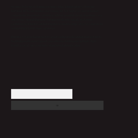
Sitemiz, 5651 Sayılı Kanun gereğince Bilgi Teknolojileri ve İletişim
Kurumu (BTK) tarafından onaylanmış bir Yer Sağlayıcı olarak hizmet
vermektedir. Bu nedenle, sitedeki içerikleri proaktif olarak denetleme veya
araştırma yükümlülüğümüz bulunmamaktadır. Ancak, üyelerimiz
yazdıkları içeriklerin sorumluluğunu taşımakta olup, siteye üye olarak bu
sorumluluğu kabul etmiş sayılırlar.
Hukuka ve yasal düzenlemelere aykırı olduğunu düşündüğünüz içerikleri,
backlinkpanelicomtr@gmail.com
adresine bildirmeniz halinde, ilgili
içerikler yasal süre içerisinde sitemizden kaldırılacaktır.
Arama