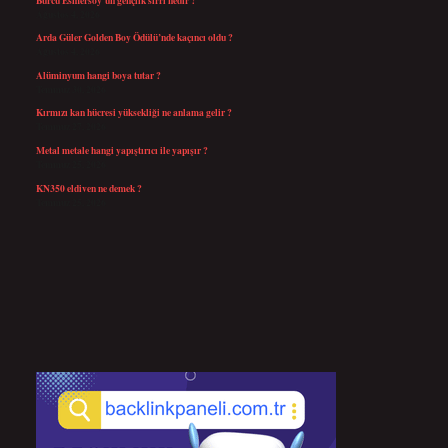
Ağustos 4, 2026
Arda Güler Golden Boy Ödülü’nde kaçıncı oldu ?
Ağustos 4, 2026
Alüminyum hangi boya tutar ?
Temmuz 30, 2026
Kırmızı kan hücresi yüksekliği ne anlama gelir ?
Temmuz 27, 2026
Metal metale hangi yapıştırıcı ile yapışır ?
Temmuz 25, 2026
KN350 eldiven ne demek ?
Temmuz 25, 2026