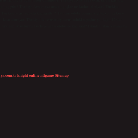
sı kaç gün? Türkiye Avusturya arası uçuşlar ne kadar sürüyor? Türkiye
a Türkiye arası uçakla kaç saattir? Tahmin edebileceğiniz gibi, yarım küre
ar kısa olmuyor. Türkiye ile Avustralya arasındaki uçuşlar yaklaşık 17 saat
ilirsiniz. Avusturya Türkiye arası otobüsle kaç saat? İstanbul’dan Viyana’ya
lya.com.tr
knight online
nttgame
Sitemap