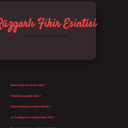
Rüzgarlı Fikir Esintisi
Hayatına hareket katan kısa hikayeler!
SIDEBAR
betci giriş
SON YAZILAR
Kuzu kulağı otu nerede yetişir ?
Ağustos 8, 2026
Nitelikli göçmenlik nedir ?
Ağustos 8, 2026
Fazla korkunun zararları nelerdir ?
Ağustos 6, 2026
Ayı Paddington seslendiren kim Türk ?
Ağustos 5, 2026
Burcu Esmersoy’un gençlik sırrı nedir ?