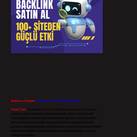
Reklam ve İletişim:
Skype: live:.cid.575569c608265c69
Yasal Uyarı:
Bu internet sitesi, herhangi bir marka, kurum veya şahıs
şirketi ile hiçbir bağlantısı bulunmamaktadır. Sitede yalnızca kendi
hazırladığımız makaleler paylaşılmaktadır. Burada yer alan içerikler
haber niteliği taşımamakta olup, gerçek kurum ve kişiler hakkında
paylaşım yapılmamaktadır. Gerçek kurum ve kişiler ile isim benzerlikleri
tamamen tesadüfidir. Sitemizdeki bilgiler taslak halindedir ve tavsiye
niteliği taşımazlar.