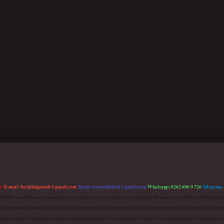
m:
E-mail:
backlinkpaneli@gmail.com
Teams:
forumhizmeti@gmail.com
Whatsapp: 0262 606 0 726
Telegram:
mu (BTK) tarafından onaylanmış bir Yer Sağlayıcı olarak hizmet vermektedir. Bu nedenle, sitedeki içerikleri 
 sorumluluğu kabul etmiş sayılırlar. Bu internet sitesi, herhangi bir marka, kurum veya şahıs şirketi ile hiçbi
kurum ve kişiler hakkında paylaşım yapılmamaktadır. Gerçek kurum ve kişiler ile isim benzerlikleri tamamen te