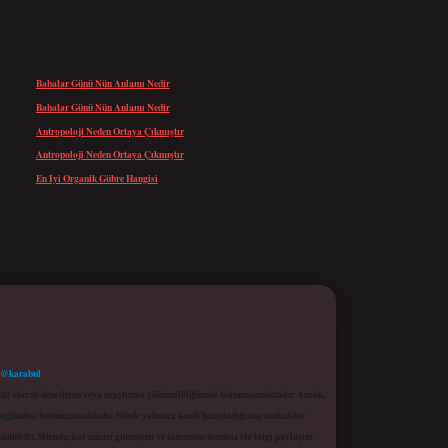
SON YORUMLAR
Babalar Günü Nün Anlamı Nedir
için
admin
Babalar Günü Nün Anlamı Nedir
için
Altan
Antropoloji Neden Ortaya Çıkmıştır
için
admin
Antropoloji Neden Ortaya Çıkmıştır
için
Ayaz
En Iyi Organik Gübre Hangisi
için
admin
 @karabul
proaktif olarak denetleme veya araştırma yükümlülüğümüz bulunmamaktadır. Ancak,
r bağlantısı bulunmamaktadır. Sitede yalnızca kendi hazırladığımız makaleler
sadüfidir. Sitemiz, kar amacı gütmeyen ve tamamen ücretsiz bir bilgi paylaşım