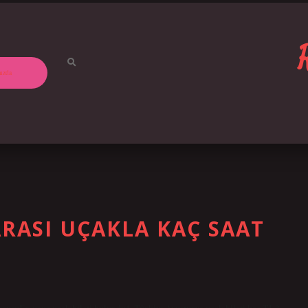
ızda
RASI UÇAKLA KAÇ SAAT
 uçuşuEn ucuz uçak bileti bulundu1. Türkiye Avusturya uçak bileti kaç TL?