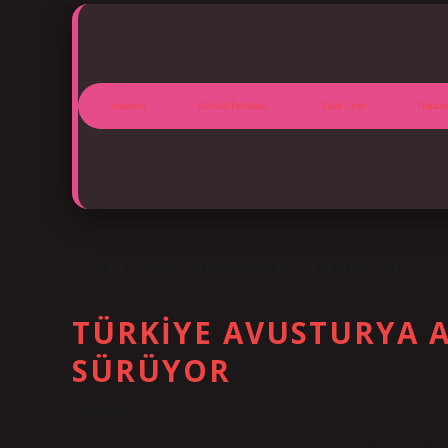
Anasayfa
Gizlilik Politikası
Yasal Uyarı
Hakkım
ETIKET:
AVUSTURYA KAÇ BIN KILOMETRE
TÜRKIYE AVUSTURYA A
SÜRÜYOR
Tarih: Ekim 9, 2024
Türkiye ile Avusturya arası uçakla kaç saat? İstanbul’dan Avusturya