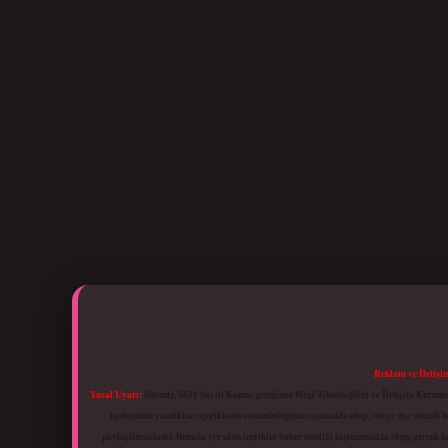
Reklam ve İletişi
Yasal Uyarı:
Sitemiz, 5651 Sayılı Kanun gereğince Bilgi Teknolojileri ve İletişim Kuru
üyelerimiz yazdıkları içeriklerin sorumluluğunu taşımakta olup, siteye üye olarak bu
paylaşılmaktadır. Burada yer alan içerikler haber niteliği taşımamakta olup, gerçek 