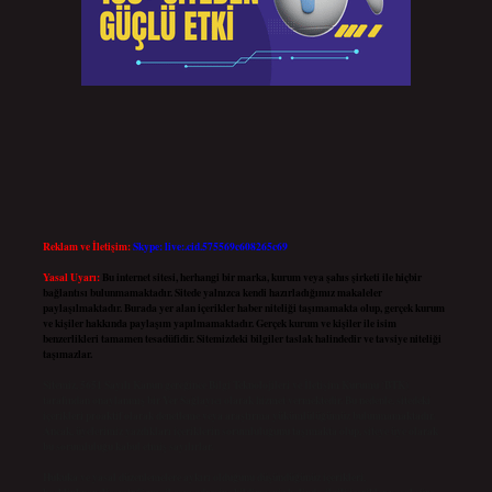
Reklam ve İletişim:
Skype: live:.cid.575569c608265c69
Yasal Uyarı:
Bu internet sitesi, herhangi bir marka, kurum veya şahıs şirketi ile hiçbir
bağlantısı bulunmamaktadır. Sitede yalnızca kendi hazırladığımız makaleler
paylaşılmaktadır. Burada yer alan içerikler haber niteliği taşımamakta olup, gerçek kurum
ve kişiler hakkında paylaşım yapılmamaktadır. Gerçek kurum ve kişiler ile isim
benzerlikleri tamamen tesadüfidir. Sitemizdeki bilgiler taslak halindedir ve tavsiye niteliği
taşımazlar.
Sitemiz, 5651 Sayılı Kanun gereğince Bilgi Teknolojileri ve İletişim Kurumu (BTK)
tarafından onaylanmış bir Yer Sağlayıcı olarak hizmet vermektedir. Bu nedenle, sitedeki
içerikleri proaktif olarak denetleme veya araştırma yükümlülüğümüz bulunmamaktadır.
Ancak, üyelerimiz yazdıkları içeriklerin sorumluluğunu taşımakta olup, siteye üye olarak
bu sorumluluğu kabul etmiş sayılırlar.
Hukuka ve yasal düzenlemelere aykırı olduğunu düşündüğünüz içerikleri,