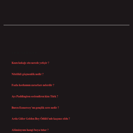
SIDEBAR
SON YAZILAR
Kuzu kulağı otu nerede yetişir ?
Ağustos 8, 2026
Nitelikli göçmenlik nedir ?
Ağustos 8, 2026
Fazla korkunun zararları nelerdir ?
Ağustos 6, 2026
Ayı Paddington seslendiren kim Türk ?
Ağustos 5, 2026
Burcu Esmersoy’un gençlik sırrı nedir ?
Ağustos 4, 2026
Arda Güler Golden Boy Ödülü’nde kaçıncı oldu ?
Ağustos 4, 2026
Alüminyum hangi boya tutar ?