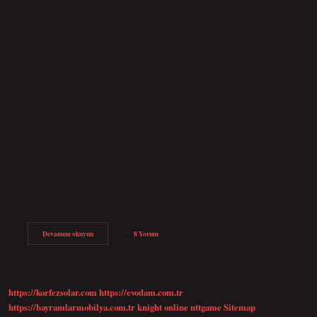
Avrupa Birliği’ne girmek için kriterler nelerdir? Kopenhag
kriterlerine göre, AB’ye üye olmak isteyen bir ülkenin üç temel
kriteri karşılaması gerekiyor: siyasi ve ekonomik kriterler ve AB
müktesebatına uyum. Aynı zamanda, siyasi kriterleri karşılamak
aday ülkeyle katılım müzakerelerine başlamak için bir ön koşuldur.
Avrupa Birliği’nin temel değerleri nelerdir? AB’nin değerleri AB
Antlaşması’nın 2. maddesinde yer almaktadır. Bu maddede şöyle
denmektedir: “Birlik, insan onuru, özgürlük, demokrasi, eşitlik,
hukukun üstünlüğü ve azınlıklara mensup kişilerin hakları da dahil
olmak üzere insan haklarına saygı ilkeleri üzerine kurulmuştur.”
Avrupa Birliğine tam üyelik şartlarını belirleyen belge nedir? 1993
yılında Kopenhag Zirvesi’nde belirlenen ‘Kopenhag Kriterleri’,
Birliğe üye olmak…
Avrupa
Devamını okuyun
8 Yorum
Birliği
Kriterleri
Nelerdir
https://korfezsolar.com
https://evodam.com.tr
https://bayramlarmobilya.com.tr
knight online
nttgame
Sitemap