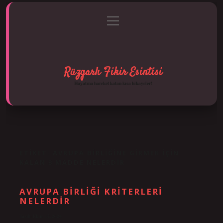
menüyü
Anasayfa
Gizlilik Politikası
Yasal Uyarı
aç
Hakkımızda
Rüzgarlı Fikir Esintisi
Hayatına hareket katan kısa hikayeler!
ETIKET:
AVRUPA BIRLIĞINE GIRMEK IÇIN
KALAN 3 MADDE NELERDIR
AVRUPA BIRLIĞI KRITERLERI
NELERDIR
Tarih: Ekim 12, 2024