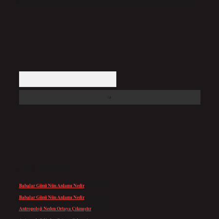
backlinkpanelicomtr@gmail.com
adresine bildirmeniz halinde, ilgili içerikler yasal süre
içerisinde sitemizden kaldırılacaktır.
Arama
SON YORUMLAR
Babalar Günü Nün Anlamı Nedir
için
admin
Babalar Günü Nün Anlamı Nedir
için
Altan
Antropoloji Neden Ortaya Çıkmıştır
için
admin