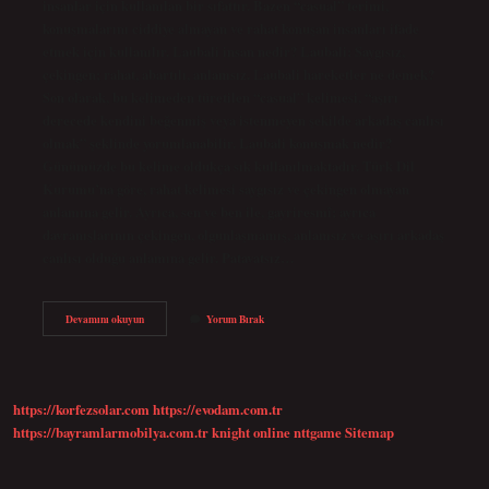
insanlar için kullanılan bir sıfattır. Bazen “casual” terimi,
konuşmalarını ciddiye almayan ve rahat konuşan insanları ifade
etmek için kullanılır. Laubali insan nedir? Laubali: Saygısız,
çekingen; rahat, abartılı, anlamsız. Laubali hareketler ne demek?
Son olarak, bu kelimeden türetilen “casual” kelimesi, “aşırı
derecede kendini beğenmiş veya istenmeyen şekilde arkadaş canlısı
olmak” şeklinde yorumlanabilir. Laubali konuşmak nedir?
Günümüzde bu kelime oldukça sık kullanılmaktadır. Türk Dil
Kurumu’na göre, rahat kelimesi saygısız ve çekingen olmayan
anlamına gelir. Ayrıca, sen ve ben ile, gayriresmî; ayrıca
davranışlarının çekingen, olgunlaşmamış, anlamsız ve aşırı arkadaş
canlısı olduğu anlamına gelir. Patavatsız…
Laubali
Devamını okuyun
Yorum Bırak
Davranmak
Ne
Demek
https://korfezsolar.com
https://evodam.com.tr
https://bayramlarmobilya.com.tr
knight online
nttgame
Sitemap