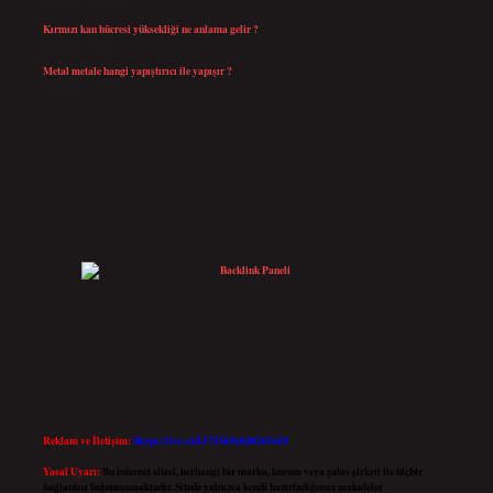
Temmuz 30, 2026
Kırmızı kan hücresi yüksekliği ne anlama gelir ?
Temmuz 27, 2026
Metal metale hangi yapıştırıcı ile yapışır ?
Temmuz 25, 2026
Reklam ve İletişim:
Skype: live:.cid.575569c608265c69
Yasal Uyarı:
Bu internet sitesi, herhangi bir marka, kurum veya şahıs şirketi ile hiçbir
bağlantısı bulunmamaktadır. Sitede yalnızca kendi hazırladığımız makaleler