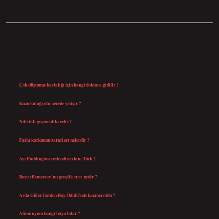
SIDEBAR
SON YAZILAR
Çok düşünme hastalığı için hangi doktora gidilir ?
Ağustos 9, 2026
Kuzu kulağı otu nerede yetişir ?
Ağustos 8, 2026
Nitelikli göçmenlik nedir ?
Ağustos 8, 2026
Fazla korkunun zararları nelerdir ?
Ağustos 6, 2026
Ayı Paddington seslendiren kim Türk ?
Ağustos 5, 2026
Burcu Esmersoy’un gençlik sırrı nedir ?
Ağustos 4, 2026
Arda Güler Golden Boy Ödülü’nde kaçıncı oldu ?
Ağustos 4, 2026
Alüminyum hangi boya tutar ?