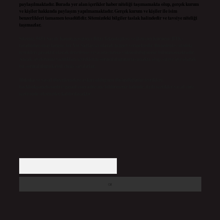
paylaşılmaktadır. Burada yer alan içerikler haber niteliği taşımamakta olup, gerçek kurum
ve kişiler hakkında paylaşım yapılmamaktadır. Gerçek kurum ve kişiler ile isim
benzerlikleri tamamen tesadüfidir. Sitemizdeki bilgiler taslak halindedir ve tavsiye niteliği
taşımazlar.
Sitemiz, 5651 Sayılı Kanun gereğince Bilgi Teknolojileri ve İletişim Kurumu (BTK)
tarafından onaylanmış bir Yer Sağlayıcı olarak hizmet vermektedir. Bu nedenle, sitedeki
içerikleri proaktif olarak denetleme veya araştırma yükümlülüğümüz bulunmamaktadır.
Ancak, üyelerimiz yazdıkları içeriklerin sorumluluğunu taşımakta olup, siteye üye olarak
bu sorumluluğu kabul etmiş sayılırlar.
Hukuka ve yasal düzenlemelere aykırı olduğunu düşündüğünüz içerikleri,
backlinkpanelicomtr@gmail.com
adresine bildirmeniz halinde, ilgili içerikler yasal süre
içerisinde sitemizden kaldırılacaktır.
Arama