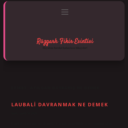
menüyü
Anasayfa
Gizlilik Politikası
Yasal Uyarı
aç
Hakkımızda
Rüzgarlı Fikir Esintisi
Hayatına hareket katan kısa hikayeler!
ETIKET:
ATILGAN DAVRANIŞ NE DEMEK
LAUBALI DAVRANMAK NE DEMEK
Tarih: Aralık 30, 2024
Laubali davranış ne demek? Casual, genellikle aşırı samimi olan