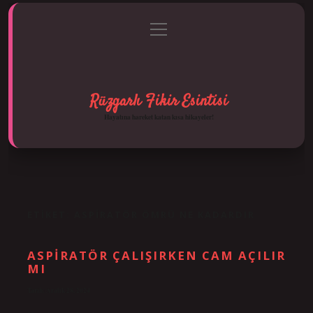
menüyü
Anasayfa
Gizlilik Politikası
Yasal Uyarı
aç
Hakkımızda
Rüzgarlı Fikir Esintisi
Hayatına hareket katan kısa hikayeler!
ETIKET:
ASPIRATÖR ÖMRÜ NE KADARDIR
ASPIRATÖR ÇALIŞIRKEN CAM AÇILIR
MI
Tarih: Aralık 28, 2024