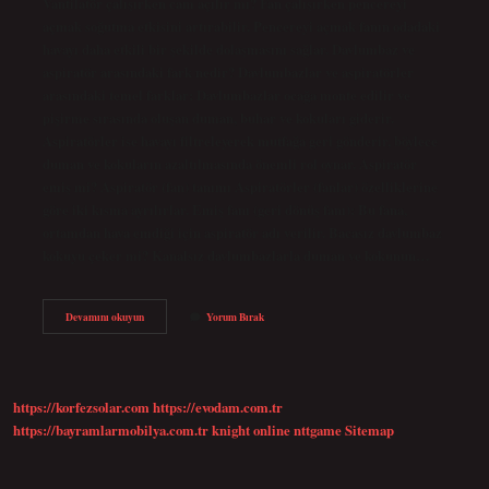
Vantilatör çalışırken cam açılır mı? Fan çalışırken pencereyi
açmak soğutma etkisini artırabilir. Pencereyi açmak fanın odadaki
havayı daha etkili bir şekilde dolaşmasını sağlar. Davlumbaz ve
aspiratör arasındaki fark nedir? Davlumbazlar ve aspiratörler
arasındaki temel farklar: Davlumbazlar ocağa monte edilir ve
pişirme sırasında oluşan duman, buhar ve kokuları giderir.
Aspiratörler ise havayı filtreleyerek mutfağa geri gönderir, böylece
duman ve kokuların azaltılmasında önemli rol oynar. Aspiratör
emiş mi? Aspiratör (fan) tanımı Aspiratörler (fanlar) özelliklerine
göre iki kısma ayrılırlar. Emiş fanı (geri dönüş fanı): Bu fana,
ortamdan hava emdiği için aspiratör adı verilir. Bacasız davlumbaz
kokuyu çeker mi? Kanalsız davlumbazlarla duman ve kokunun…
Aspiratör
Devamını okuyun
Yorum Bırak
Çalışırken
Cam
Açılır
Mı
https://korfezsolar.com
https://evodam.com.tr
https://bayramlarmobilya.com.tr
knight online
nttgame
Sitemap