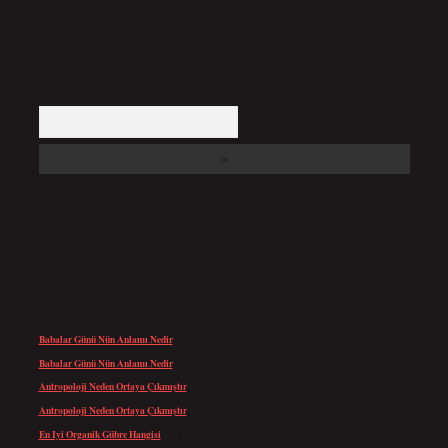
Arama
SON YORUMLAR
Babalar Günü Nün Anlamı Nedir
için
admin
Babalar Günü Nün Anlamı Nedir
için
Altan
Antropoloji Neden Ortaya Çıkmıştır
için
admin
Antropoloji Neden Ortaya Çıkmıştır
için
Ayaz
En Iyi Organik Gübre Hangisi
için
admin