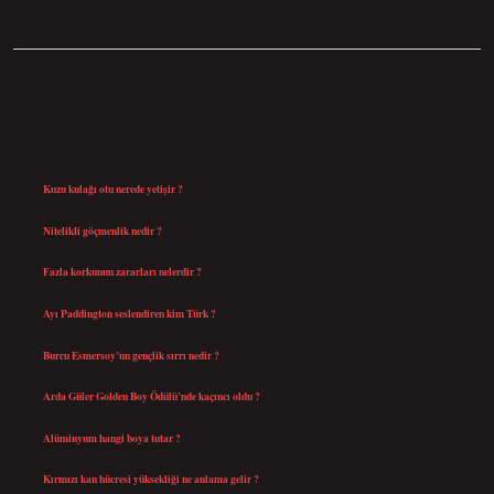
SIDEBAR
SON YAZILAR
Kuzu kulağı otu nerede yetişir ?
Ağustos 8, 2026
Nitelikli göçmenlik nedir ?
Ağustos 8, 2026
Fazla korkunun zararları nelerdir ?
Ağustos 6, 2026
Ayı Paddington seslendiren kim Türk ?
Ağustos 5, 2026
Burcu Esmersoy’un gençlik sırrı nedir ?
Ağustos 4, 2026
Arda Güler Golden Boy Ödülü’nde kaçıncı oldu ?
Ağustos 4, 2026
Alüminyum hangi boya tutar ?
Temmuz 30, 2026
Kırmızı kan hücresi yüksekliği ne anlama gelir ?