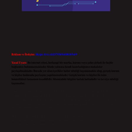
Reklam ve İletişim:
Skype: live:.cid.575569c608265c69
Yasal Uyarı:
Bu internet sitesi, herhangi bir marka, kurum veya şahıs şirketi ile hiçbir
bağlantısı bulunmamaktadır. Sitede yalnızca kendi hazırladığımız makaleler
paylaşılmaktadır. Burada yer alan içerikler haber niteliği taşımamakta olup, gerçek kurum
ve kişiler hakkında paylaşım yapılmamaktadır. Gerçek kurum ve kişiler ile isim
benzerlikleri tamamen tesadüfidir. Sitemizdeki bilgiler taslak halindedir ve tavsiye niteliği
taşımazlar.
Sitemiz, 5651 Sayılı Kanun gereğince Bilgi Teknolojileri ve İletişim Kurumu (BTK)
tarafından onaylanmış bir Yer Sağlayıcı olarak hizmet vermektedir. Bu nedenle, sitedeki
içerikleri proaktif olarak denetleme veya araştırma yükümlülüğümüz bulunmamaktadır.
Ancak, üyelerimiz yazdıkları içeriklerin sorumluluğunu taşımakta olup, siteye üye olarak
bu sorumluluğu kabul etmiş sayılırlar.
Hukuka ve yasal düzenlemelere aykırı olduğunu düşündüğünüz içerikleri,
backlinkpanelicomtr@gmail.com
adresine bildirmeniz halinde, ilgili içerikler yasal süre
içerisinde sitemizden kaldırılacaktır.