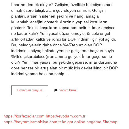
İmar ne demek oluyor? Gelişim, özellikle belediye sınırı
olmak üzere bitişik alanı çevreleyen sınırdır. Gelişim
planları, arsanın istenen şeklini ve hangi amaçla
kullanılabileceğini gösterir. Arazinin yapısal koşullarını
gösterir. Teknik koşulların kapsamını belirtir. İmar geçince
ne kadar kalır? Yeni yasal düzenlemeyle, önceki engel
artık ortadan kalktı ve ikinci bir DOP indirimi için yol açıldı.
Bu, belediyelerin daha önce %45’ten az olan DOP
indirimini, ihtiyaç halinde yeni bir geliştirme başvurusuyla
%45’e çıkarabileceği anlamına geliyor. İmar geçerse ne
olur? Yeni imar yasası bu şekilde geçerse, imar durumuna
göre benzer bir artış alan bir mülk için devlet ikinci bir DOP
indirimi yapma hakkına sahip…
Imar
Devamını okuyun
Yorum Bırak
Geçmek
Ne
Demek
https://korfezsolar.com
https://evodam.com.tr
https://bayramlarmobilya.com.tr
knight online
nttgame
Sitemap