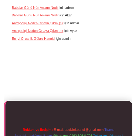
Babalar Günü Nün Anlamı Nedir
için
admin
Babalar Günü Nün Anlamı Nedir
için
Altan
Antropoloji Neden Ortaya Çıkmıştır
için
admin
Antropoloji Neden Ortaya Çıkmıştır
için
Ayaz
En Iyi Organik Gübre Hangisi
için
admin
Reklam ve İletişim:
E-mail:
backlinkpaneli@gmail.com
Teams:
forumhizmeti@gmail.com
Whatsapp: 0262 606 0 726
Telegram: @karabul