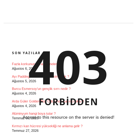
SIDEBAR
403
SON YAZILAR
Fazla korkunun zararları nelerdir ?
Ağustos 6, 2026
Ayı Paddington seslendiren kim Türk ?
Ağustos 5, 2026
Burcu Esmersoy’un gençlik sırrı nedir ?
Ağustos 4, 2026
FORBIDDEN
Arda Güler Golden Boy Ödülü’nde kaçıncı oldu ?
Ağustos 4, 2026
Alüminyum hangi boya tutar ?
Access to this resource on the server is denied!
Temmuz 30, 2026
Kırmızı kan hücresi yüksekliği ne anlama gelir ?
Temmuz 27, 2026