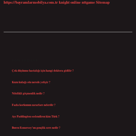
https://bayramlarmobilya.com.tr
knight online
nttgame
Sitemap
SIDEBAR
SON YAZILAR
Çok düşünme hastalığı için hangi doktora gidilir ?
Ağustos 9, 2026
Kuzu kulağı otu nerede yetişir ?
Ağustos 8, 2026
Nitelikli göçmenlik nedir ?
Ağustos 8, 2026
Fazla korkunun zararları nelerdir ?
Ağustos 6, 2026
Ayı Paddington seslendiren kim Türk ?
Ağustos 5, 2026
Burcu Esmersoy’un gençlik sırrı nedir ?
Ağustos 4, 2026