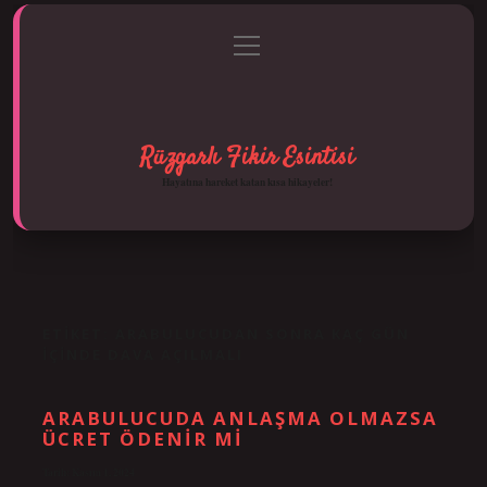
menüyü
Anasayfa
Gizlilik Politikası
Yasal Uyarı
aç
Hakkımızda
Rüzgarlı Fikir Esintisi
Hayatına hareket katan kısa hikayeler!
ETIKET:
ARABULUCUDAN SONRA KAÇ GÜN
IÇINDE DAVA AÇILMALI
ARABULUCUDA ANLAŞMA OLMAZSA
ÜCRET ÖDENIR MI
Tarih: Kasım 1, 2024