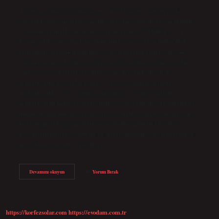
Arabulucu anlaşma olmazsa ne olur? Taraflar arabuluculuk
sürecinde anlaşamazlarsa mahkemeye başvurarak dava açabilirler.
Arabulucu hangi hallerde ücrete hak kazanır? MADDE 5 – (1)
Uyuşmazlık, isteğe bağlı arabuluculuk sürecinde arabuluculuk
faaliyetinin ortadan kaldırılması, arabuluculuk faaliyeti devam
ederken feragat, kabul veya uzlaşma gibi arabuluculuk dışındaki
yöntem ve gerekçelerle çözülürse tam ücret ödenir. 2024
arabuluculuk Ücreti Ne Kadar? (4) Seri uyuşmazlıklarda,
arabuluculuk süreci sonunda anlaşmaya varılması hâlinde,
arabuluculuk konusu para ile ilgili veya para ile değerlendirilmesi
mümkün olan hukuki uyuşmazlık olsa dahi, ticari uyuşmazlıklarda
her uyuşmazlık için arabulucu tarafından 2.500,00 TL, diğer
uyuşmazlıklarda ise 2.000,00 TL ücret alınabilir. Arabuluculukta
anlaşılmazsa ne olur? Taraflar…
Arabulucuda
Devamını okuyun
Yorum Bırak
Anlaşma
Olmazsa
Ücret
Ödenir
Mi
https://korfezsolar.com
https://evodam.com.tr