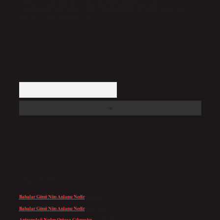
Hukuka ve yasal düzenlemelere aykırı olduğunu düşündüğünüz içerikleri,
backlinkpanelicomtr@gmail.com
adresine bildirmeniz halinde, ilgili içerikler yasal süre
içerisinde sitemizden kaldırılacaktır.
Arama
SON YORUMLAR
Babalar Günü Nün Anlamı Nedir
için
admin
Babalar Günü Nün Anlamı Nedir
için
Altan
Antropoloji Neden Ortaya Çıkmıştır
için
admin