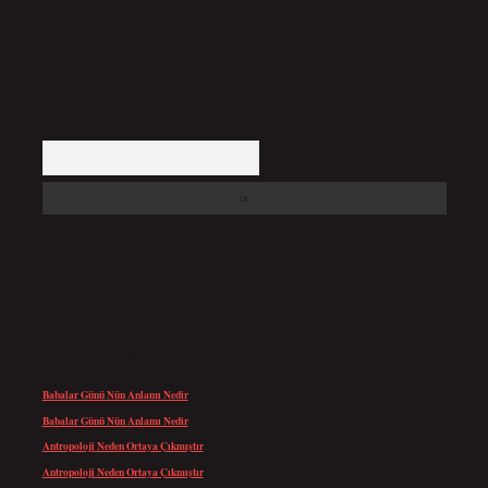
Arama
SON YORUMLAR
Babalar Günü Nün Anlamı Nedir
için
admin
Babalar Günü Nün Anlamı Nedir
için
Altan
Antropoloji Neden Ortaya Çıkmıştır
için
admin
Antropoloji Neden Ortaya Çıkmıştır
için
Ayaz