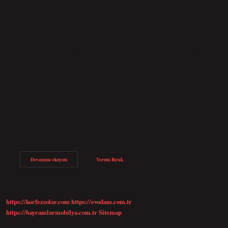
memelilerin akciğerlerinde alveoller bulunur. Alveoller, solunum
yüzeyini genişleten yapılardır. Sadece memelilerde bulunan kaslı
diyafram, karın ve göğüs boşluklarını ayırır. Alveol hava kesesi
midir? Solunum sisteminin anatomisi Bu hava yolları, daha küçük
hava yollarına (bronşioller) ayrılır ve bunlar da en sonunda hava
kesesi kümeleriyle (alveoller) sonlanır. Her akciğerde, her nefeste
minyatür balonlar gibi şişen 300 milyon hava kesesi bulunur.
Alveollerin kapladığı alan yaklaşık 60 metrekaredir. Alveoller
akciğerde mi? Alveoller, soluduğumuz havadan oksijeni emdikleri
için akciğerlerimizin önemli bir parçasıdır. Bu animasyon
alveollerin rolünü ve akciğerlerimizin nasıl çalıştığını
göstermektedir. Alveol hangi hayvanlarda bulunur? Diğer tüm
omurgalıların…
Alveol
Devamını okuyun
Yorum Bırak
Nedir
Nerede
Bulunur
https://korfezsolar.com
https://evodam.com.tr
https://bayramlarmobilya.com.tr
Sitemap