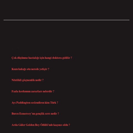
SIDEBAR
SON YAZILAR
Çok düşünme hastalığı için hangi doktora gidilir ?
Ağustos 9, 2026
Kuzu kulağı otu nerede yetişir ?
Ağustos 8, 2026
Nitelikli göçmenlik nedir ?
Ağustos 8, 2026
Fazla korkunun zararları nelerdir ?
Ağustos 6, 2026
Ayı Paddington seslendiren kim Türk ?
Ağustos 5, 2026
Burcu Esmersoy’un gençlik sırrı nedir ?
Ağustos 4, 2026
Arda Güler Golden Boy Ödülü’nde kaçıncı oldu ?
Ağustos 4, 2026