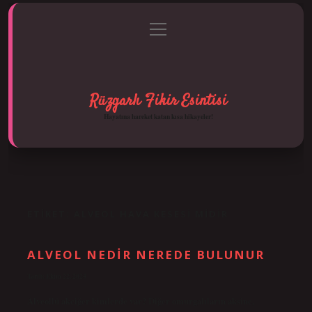
menüyü
Anasayfa
Gizlilik Politikası
Yasal Uyarı
aç
Hakkımızda
Rüzgarlı Fikir Esintisi
Hayatına hareket katan kısa hikayeler!
ETIKET:
ALVEOL HAVA KESESI MIDIR
ALVEOL NEDIR NEREDE BULUNUR
Tarih: Ekim 22, 2024
Alveollü akciğer kimlerde var? Diğer omurgalıların aksine,