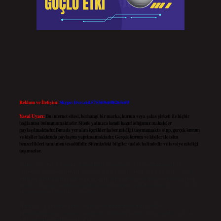
Reklam ve İletişim:
Skype: live:.cid.575569c608265c69
Yasal Uyarı:
Bu internet sitesi, herhangi bir marka, kurum veya şahıs şirketi ile hiçbir
bağlantısı bulunmamaktadır. Sitede yalnızca kendi hazırladığımız makaleler
paylaşılmaktadır. Burada yer alan içerikler haber niteliği taşımamakta olup, gerçek kurum
ve kişiler hakkında paylaşım yapılmamaktadır. Gerçek kurum ve kişiler ile isim
benzerlikleri tamamen tesadüfidir. Sitemizdeki bilgiler taslak halindedir ve tavsiye niteliği
taşımazlar.
Sitemiz, 5651 Sayılı Kanun gereğince Bilgi Teknolojileri ve İletişim Kurumu (BTK)
tarafından onaylanmış bir Yer Sağlayıcı olarak hizmet vermektedir. Bu nedenle, sitedeki
içerikleri proaktif olarak denetleme veya araştırma yükümlülüğümüz bulunmamaktadır.
Ancak, üyelerimiz yazdıkları içeriklerin sorumluluğunu taşımakta olup, siteye üye olarak
bu sorumluluğu kabul etmiş sayılırlar.
Hukuka ve yasal düzenlemelere aykırı olduğunu düşündüğünüz içerikleri,
backlinkpanelicomtr@gmail.com
adresine bildirmeniz halinde, ilgili içerikler yasal süre
içerisinde sitemizden kaldırılacaktır.