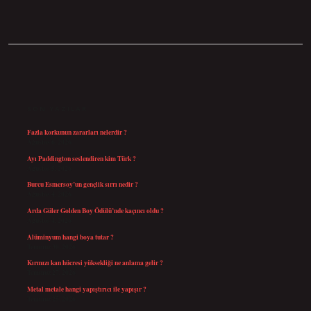
SIDEBAR
SON YAZILAR
Fazla korkunun zararları nelerdir ?
Ağustos 6, 2026
Ayı Paddington seslendiren kim Türk ?
Ağustos 5, 2026
Burcu Esmersoy’un gençlik sırrı nedir ?
Ağustos 4, 2026
Arda Güler Golden Boy Ödülü’nde kaçıncı oldu ?
Ağustos 4, 2026
Alüminyum hangi boya tutar ?
Temmuz 30, 2026
Kırmızı kan hücresi yüksekliği ne anlama gelir ?
Temmuz 27, 2026
Metal metale hangi yapıştırıcı ile yapışır ?
Temmuz 25, 2026