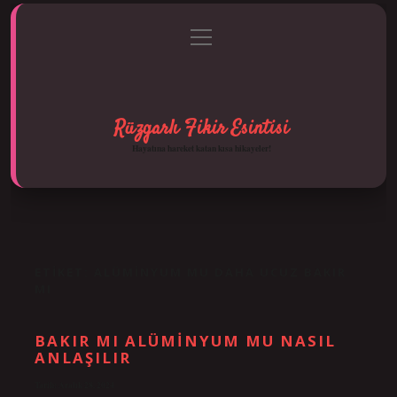
menüyü
Anasayfa
Gizlilik Politikası
Yasal Uyarı
aç
Hakkımızda
Rüzgarlı Fikir Esintisi
Hayatına hareket katan kısa hikayeler!
ETIKET:
ALÜMINYUM MU DAHA UCUZ BAKIR
MI
BAKIR MI ALÜMINYUM MU NASIL
ANLAŞILIR
Tarih: Aralık 28, 2024