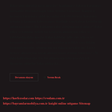
Bakır olup olmadığı nasıl anlaşılır? Kaplamasız bakırın kararması
normaldir. Dışı nikel kaplı bakır ürünler kararmaz. Kalayın iç
kısmının kararması sağlık açısından risk oluşturmaz. Kararma,
ürünün iç kısmının kahverengiye döndüğü, yani kalayın kaybolacağı
anlamına gelmez. Bir kablonun bakır olduğunu nasıl anlarız? Bakır
teller ve kablolar, belirli bir kesit için alüminyum teller ve
kablolardan daha ağırdır. Bakır kablolar, telli, yarı telli ve tel
formunda üretilir. Alüminyum kablolar genellikle yarı döküm
formunda üretilir. Alüminyum mu daha ucuz bakır mı? En iyi
iletken: alüminyum Ancak alüminyumun avantajı bakırdan %70
daha hafif olmasıdır. Bu, bir alüminyum telin aynı elektrik
direncine sahip bir bakır telden iki…
Bakır
Devamını okuyun
Yorum Bırak
Mı
Alüminyum
Mu
Nasıl
Anlaşılır
https://korfezsolar.com
https://evodam.com.tr
https://bayramlarmobilya.com.tr
knight online
nttgame
Sitemap