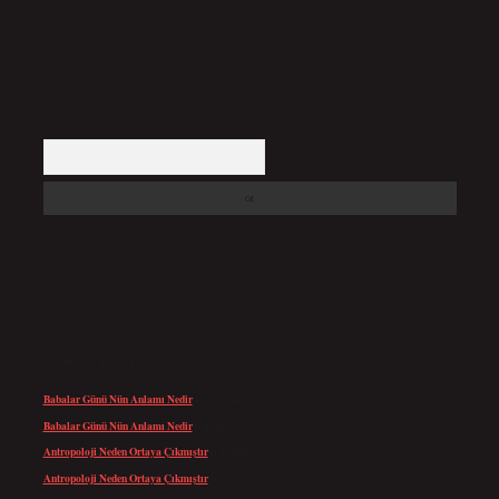
Arama
SON YORUMLAR
Babalar Günü Nün Anlamı Nedir
için
admin
Babalar Günü Nün Anlamı Nedir
için
Altan
Antropoloji Neden Ortaya Çıkmıştır
için
admin
Antropoloji Neden Ortaya Çıkmıştır
için
Ayaz