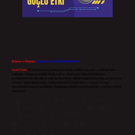
Reklam ve İletişim:
Skype: live:.cid.575569c608265c69
Yasal Uyarı:
Bu internet sitesi, herhangi bir marka, kurum veya şahıs şirketi ile hiçbir
bağlantısı bulunmamaktadır. Sitede yalnızca kendi hazırladığımız makaleler
paylaşılmaktadır. Burada yer alan içerikler haber niteliği taşımamakta olup, gerçek kurum
ve kişiler hakkında paylaşım yapılmamaktadır. Gerçek kurum ve kişiler ile isim
benzerlikleri tamamen tesadüfidir. Sitemizdeki bilgiler taslak halindedir ve tavsiye niteliği
taşımazlar.
Sitemiz, 5651 Sayılı Kanun gereğince Bilgi Teknolojileri ve İletişim Kurumu (BTK)
tarafından onaylanmış bir Yer Sağlayıcı olarak hizmet vermektedir. Bu nedenle, sitedeki
içerikleri proaktif olarak denetleme veya araştırma yükümlülüğümüz bulunmamaktadır.
Ancak, üyelerimiz yazdıkları içeriklerin sorumluluğunu taşımakta olup, siteye üye olarak
bu sorumluluğu kabul etmiş sayılırlar.
Hukuka ve yasal düzenlemelere aykırı olduğunu düşündüğünüz içerikleri,
backlinkpanelicomtr@gmail.com
adresine bildirmeniz halinde, ilgili içerikler yasal süre
içerisinde sitemizden kaldırılacaktır.