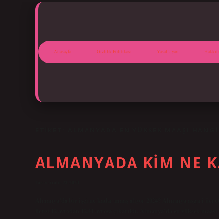
Anasayfa
Gizlilik Politikası
Yasal Uyarı
Hakkım
ETIKET:
ALMANYADA EN YÜKSEK MAAŞI HANGI
ALMANYADA KIM NE K
Tarih: Aralık 28, 2024
Almanya’da bir işçi ne kadar maaş alıyor 2024? Almanya asgari ücreti 
ücret 12 avrodan 12,41 avroya çıkarıldı. Almanya’da en yüksek maaşı 