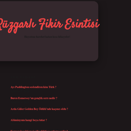
Rüzgarlı Fikir Esintisi
Hayatına hareket katan kısa hikayeler!
SIDEBAR
betci giriş
SON YAZILAR
Ayı Paddington seslendiren kim Türk ?
Ağustos 5, 2026
Burcu Esmersoy’un gençlik sırrı nedir ?
Ağustos 4, 2026
Arda Güler Golden Boy Ödülü’nde kaçıncı oldu ?
Ağustos 4, 2026
Alüminyum hangi boya tutar ?
Temmuz 30, 2026
Kırmızı kan hücresi yüksekliği ne anlama gelir ?