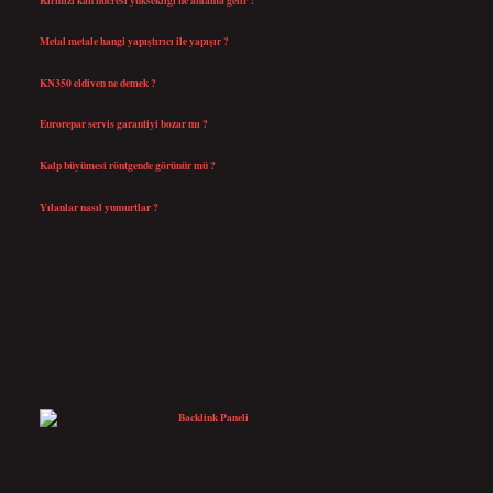
Temmuz 27, 2026
Metal metale hangi yapıştırıcı ile yapışır ?
Temmuz 25, 2026
KN350 eldiven ne demek ?
Temmuz 25, 2026
Eurorepar servis garantiyi bozar mı ?
Temmuz 25, 2026
Kalp büyümesi röntgende görünür mü ?
Temmuz 23, 2026
Yılanlar nasıl yumurtlar ?
Temmuz 15, 2026