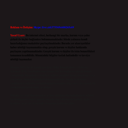
Reklam ve İletişim:
Skype: live:.cid.575569c608265c69
Yasal Uyarı:
Bu internet sitesi, herhangi bir marka, kurum veya şahıs
şirketi ile hiçbir bağlantısı bulunmamaktadır. Sitede yalnızca kendi
hazırladığımız makaleler paylaşılmaktadır. Burada yer alan içerikler
haber niteliği taşımamakta olup, gerçek kurum ve kişiler hakkında
paylaşım yapılmamaktadır. Gerçek kurum ve kişiler ile isim benzerlikleri
tamamen tesadüfidir. Sitemizdeki bilgiler taslak halindedir ve tavsiye
niteliği taşımazlar.
Sitemiz, 5651 Sayılı Kanun gereğince Bilgi Teknolojileri ve İletişim
Kurumu (BTK) tarafından onaylanmış bir Yer Sağlayıcı olarak hizmet
vermektedir. Bu nedenle, sitedeki içerikleri proaktif olarak denetleme veya
araştırma yükümlülüğümüz bulunmamaktadır. Ancak, üyelerimiz
yazdıkları içeriklerin sorumluluğunu taşımakta olup, siteye üye olarak bu
sorumluluğu kabul etmiş sayılırlar.
Hukuka ve yasal düzenlemelere aykırı olduğunu düşündüğünüz içerikleri,
backlinkpanelicomtr@gmail.com
adresine bildirmeniz halinde, ilgili
içerikler yasal süre içerisinde sitemizden kaldırılacaktır.