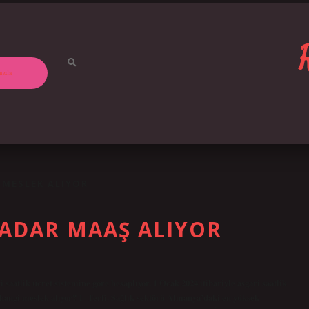
ızda
 MESLEK ALIYOR
ADAR MAAŞ ALIYOR
saatlik ücret sistemine göre hesaplıyor. 1 Ocak 2024 itibariyle asgari saatlik
hangi meslek alıyor? 1- Terfi. Sağlık sektörü Almanya’daki en yüksek