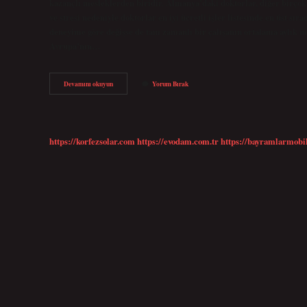
kazançlı mesleklerden biridir. Almanya’daki doktorlar, diğer birçok 
ve stresi nedeniyle doktorlar en iyi ücretli işler listesinde en üst 
deneyime göre değişse de tam zamanlı bir çalışanın ortalama aylık m
Avrupa’nın…
Almanyada
Devamını okuyun
Yorum Bırak
Kim
Ne
Kadar
Maaş
Alıyor
https://korfezsolar.com
https://evodam.com.tr
https://bayramlarmobi