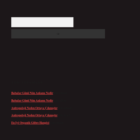
Arama
SON YORUMLAR
Babalar Günü Nün Anlamı Nedir
için
admin
Babalar Günü Nün Anlamı Nedir
için
Altan
Antropoloji Neden Ortaya Çıkmıştır
için
admin
Antropoloji Neden Ortaya Çıkmıştır
için
Ayaz
En Iyi Organik Gübre Hangisi
için
admin