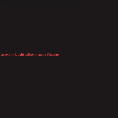
ülkede olduğu gibi, yüksek maaşlarla karakterize edilir. İşlerinin zorlukları
sıradadır. Almanya’da 3500 Euro maaş İyi mi? Ortalama maaşlar sektöre ve
aaşı 3.500 € civarındadır. Almanya’daki maaşlar ve yaşam kalitesi
lya.com.tr
knight online
nttgame
Sitemap