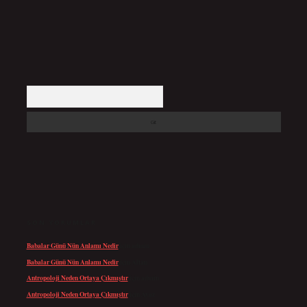
Arama
SON YORUMLAR
Babalar Günü Nün Anlamı Nedir
için
admin
Babalar Günü Nün Anlamı Nedir
için
Altan
Antropoloji Neden Ortaya Çıkmıştır
için
admin
Antropoloji Neden Ortaya Çıkmıştır
için
Ayaz