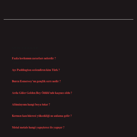
SIDEBAR
SON YAZILAR
Fazla korkunun zararları nelerdir ?
Ağustos 6, 2026
Ayı Paddington seslendiren kim Türk ?
Ağustos 5, 2026
Burcu Esmersoy’un gençlik sırrı nedir ?
Ağustos 4, 2026
Arda Güler Golden Boy Ödülü’nde kaçıncı oldu ?
Ağustos 4, 2026
Alüminyum hangi boya tutar ?
Temmuz 30, 2026
Kırmızı kan hücresi yüksekliği ne anlama gelir ?
Temmuz 27, 2026
Metal metale hangi yapıştırıcı ile yapışır ?
Temmuz 25, 2026