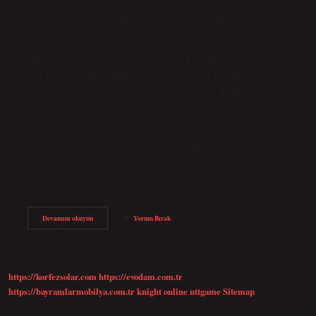
Almanya’da bir işçi ne kadar maaş alıyor 2024? Almanya asgari
ücreti saatlik ücret sistemine göre hesaplıyor. 1 Ocak 2024 itibariyle
asgari saatlik ücret 12 avrodan 12,41 avroya çıkarıldı. Almanya’da en
yüksek maaşı hangi meslek alıyor? 1- Terfi. Sağlık sektörü
Almanya’daki en yüksek kazançlı mesleklerden biridir.
Almanya’daki doktorlar, diğer birçok ülkede olduğu gibi, yüksek
maaşlarla karakterize edilir. İşlerinin zorlukları ve stresi nedeniyle
doktorlar en iyi ücretli işler listesinde en üst sıradadır. Almanya’da
3500 Euro maaş İyi mi? Ortalama maaşlar sektöre ve deneyime
göre değişse de tam zamanlı bir çalışanın ortalama aylık maaşı 3.500
€ civarındadır. Almanya’daki maaşlar ve yaşam kalitesi
Avrupa’nın…
Almanyada
Devamını okuyun
Yorum Bırak
Kim
Ne
Kadar
Maaş
Alıyor
https://korfezsolar.com
https://evodam.com.tr
https://bayramlarmobilya.com.tr
knight online
nttgame
Sitemap