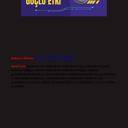
Reklam ve İletişim:
Skype: live:.cid.575569c608265c69
Yasal Uyarı:
Bu internet sitesi, herhangi bir marka, kurum veya şahıs şirketi ile hiçbir
bağlantısı bulunmamaktadır. Sitede yalnızca kendi hazırladığımız makaleler
paylaşılmaktadır. Burada yer alan içerikler haber niteliği taşımamakta olup, gerçek kurum
ve kişiler hakkında paylaşım yapılmamaktadır. Gerçek kurum ve kişiler ile isim
benzerlikleri tamamen tesadüfidir. Sitemizdeki bilgiler taslak halindedir ve tavsiye niteliği
taşımazlar.
Sitemiz, 5651 Sayılı Kanun gereğince Bilgi Teknolojileri ve İletişim Kurumu (BTK)
tarafından onaylanmış bir Yer Sağlayıcı olarak hizmet vermektedir. Bu nedenle, sitedeki
içerikleri proaktif olarak denetleme veya araştırma yükümlülüğümüz bulunmamaktadır.
Ancak, üyelerimiz yazdıkları içeriklerin sorumluluğunu taşımakta olup, siteye üye olarak
bu sorumluluğu kabul etmiş sayılırlar.
Hukuka ve yasal düzenlemelere aykırı olduğunu düşündüğünüz içerikleri,
backlinkpanelicomtr@gmail.com
adresine bildirmeniz halinde, ilgili içerikler yasal süre
içerisinde sitemizden kaldırılacaktır.