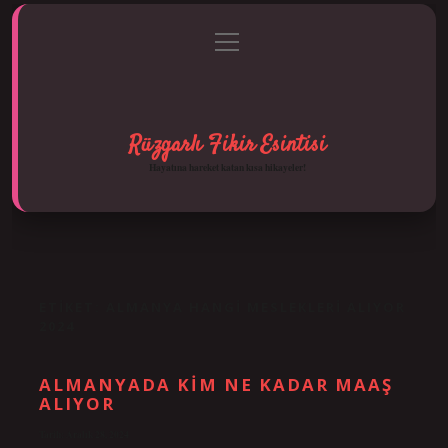
menüyü
Anasayfa
Gizlilik Politikası
Yasal Uyarı
aç
Hakkımızda
Rüzgarlı Fikir Esintisi
Hayatına hareket katan kısa hikayeler!
ETIKET:
ALMANYA HANGI MESLEKLERI ALIYOR
2024
ALMANYADA KIM NE KADAR MAAŞ
ALIYOR
Tarih: Aralık 28, 2024