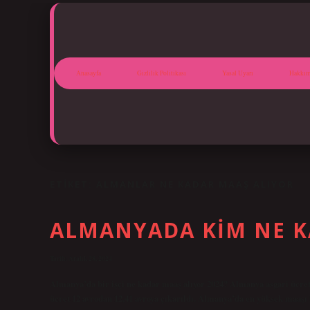
Anasayfa
Gizlilik Politikası
Yasal Uyarı
Hakkım
ETIKET:
ALMANLAR NE KADAR MAAŞ ALIYOR
ALMANYADA KIM NE K
Tarih: Aralık 28, 2024
Almanya’da bir işçi ne kadar maaş alıyor 2024? Almanya asgari ücreti 
ücret 12 avrodan 12,41 avroya çıkarıldı. Almanya’da en yüksek maaşı 