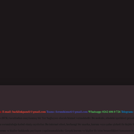
m:
E-mail:
backlinkpaneli@gmail.com
Teams:
forumhizmeti@gmail.com
Whatsapp: 0262 606 0 726
Telegram:
mu (BTK) tarafından onaylanmış bir Yer Sağlayıcı olarak hizmet vermektedir. Bu nedenle, sitedeki içerikleri 
 sorumluluğu kabul etmiş sayılırlar. Bu internet sitesi, herhangi bir marka, kurum veya şahıs şirketi ile hiçbi
kurum ve kişiler hakkında paylaşım yapılmamaktadır. Gerçek kurum ve kişiler ile isim benzerlikleri tamamen te