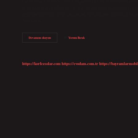
kazançlı mesleklerden biridir. Almanya’daki doktorlar, diğer birçok 
ve stresi nedeniyle doktorlar en iyi ücretli işler listesinde en üst 
deneyime göre değişse de tam zamanlı bir çalışanın ortalama aylık m
Avrupa’nın…
Almanyada
Devamını okuyun
Yorum Bırak
Kim
Ne
Kadar
Maaş
Alıyor
https://korfezsolar.com
https://evodam.com.tr
https://bayramlarmobi