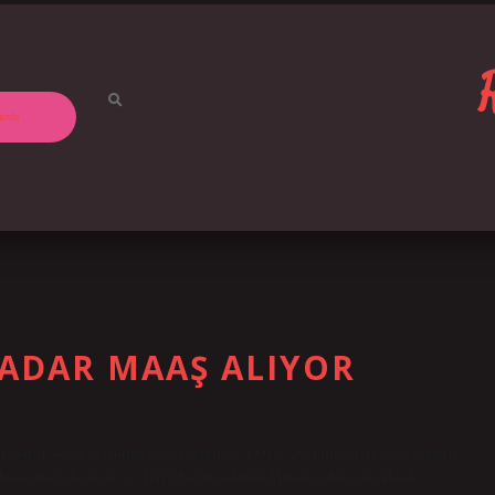
ızda
ADAR MAAŞ ALIYOR
saatlik ücret sistemine göre hesaplıyor. 1 Ocak 2024 itibariyle asgari saatlik
hangi meslek alıyor? 1- Terfi. Sağlık sektörü Almanya’daki en yüksek