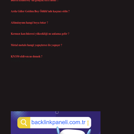
Ağustos 4, 2026
Arda Güler Golden Boy Ödülü’nde kaçıncı oldu ?
Ağustos 4, 2026
Alüminyum hangi boya tutar ?
Temmuz 30, 2026
Kırmızı kan hücresi yüksekliği ne anlama gelir ?
Temmuz 27, 2026
Metal metale hangi yapıştırıcı ile yapışır ?
Temmuz 25, 2026
KN350 eldiven ne demek ?
Temmuz 25, 2026