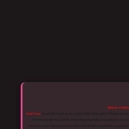
Reklam ve İletişi
Yasal Uyarı:
Sitemiz, 5651 Sayılı Kanun gereğince Bilgi Teknolojileri ve İletişim Kuru
üyelerimiz yazdıkları içeriklerin sorumluluğunu taşımakta olup, siteye üye olarak bu
paylaşılmaktadır. Burada yer alan içerikler haber niteliği taşımamakta olup, gerçek 