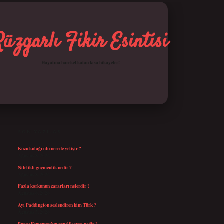
Rüzgarlı Fikir Esintisi
Hayatına hareket katan kısa hikayeler!
SIDEBAR
betci giriş
SON YAZILAR
Kuzu kulağı otu nerede yetişir ?
Ağustos 8, 2026
Nitelikli göçmenlik nedir ?
Ağustos 8, 2026
Fazla korkunun zararları nelerdir ?
Ağustos 6, 2026
Ayı Paddington seslendiren kim Türk ?
Ağustos 5, 2026
Burcu Esmersoy’un gençlik sırrı nedir ?