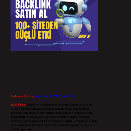
Reklam ve İletişim:
Skype: live:.cid.575569c608265c69
Yasal Uyarı:
Bu internet sitesi, herhangi bir marka, kurum veya şahıs
şirketi ile hiçbir bağlantısı bulunmamaktadır. Sitede yalnızca kendi
hazırladığımız makaleler paylaşılmaktadır. Burada yer alan içerikler
haber niteliği taşımamakta olup, gerçek kurum ve kişiler hakkında
paylaşım yapılmamaktadır. Gerçek kurum ve kişiler ile isim benzerlikleri
tamamen tesadüfidir. Sitemizdeki bilgiler taslak halindedir ve tavsiye
niteliği taşımazlar.