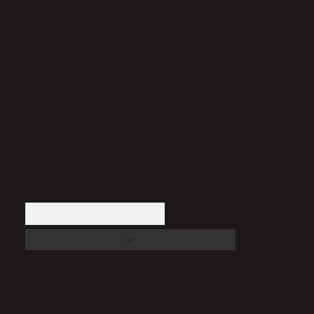
Sitemiz, 5651 Sayılı Kanun gereğince Bilgi Teknolojileri ve İletişim
Kurumu (BTK) tarafından onaylanmış bir Yer Sağlayıcı olarak hizmet
vermektedir. Bu nedenle, sitedeki içerikleri proaktif olarak denetleme veya
araştırma yükümlülüğümüz bulunmamaktadır. Ancak, üyelerimiz
yazdıkları içeriklerin sorumluluğunu taşımakta olup, siteye üye olarak bu
sorumluluğu kabul etmiş sayılırlar.
Hukuka ve yasal düzenlemelere aykırı olduğunu düşündüğünüz içerikleri,
backlinkpanelicomtr@gmail.com
adresine bildirmeniz halinde, ilgili
içerikler yasal süre içerisinde sitemizden kaldırılacaktır.
Arama