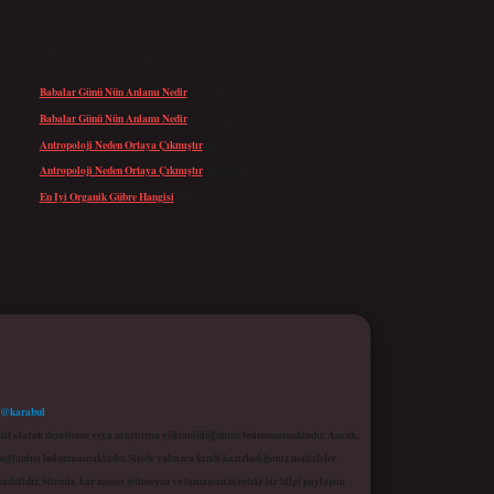
SON YORUMLAR
Babalar Günü Nün Anlamı Nedir
için
admin
Babalar Günü Nün Anlamı Nedir
için
Altan
Antropoloji Neden Ortaya Çıkmıştır
için
admin
Antropoloji Neden Ortaya Çıkmıştır
için
Ayaz
En Iyi Organik Gübre Hangisi
için
admin
 @karabul
proaktif olarak denetleme veya araştırma yükümlülüğümüz bulunmamaktadır. Ancak,
r bağlantısı bulunmamaktadır. Sitede yalnızca kendi hazırladığımız makaleler
sadüfidir. Sitemiz, kar amacı gütmeyen ve tamamen ücretsiz bir bilgi paylaşım