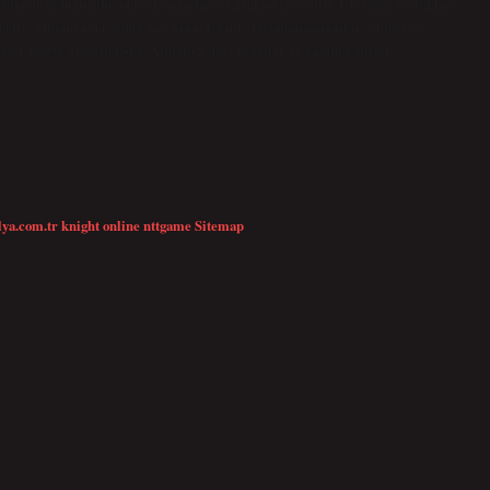
ülkede olduğu gibi, yüksek maaşlarla karakterize edilir. İşlerinin zorlukları
sıradadır. Almanya’da 3500 Euro maaş İyi mi? Ortalama maaşlar sektöre ve
aaşı 3.500 € civarındadır. Almanya’daki maaşlar ve yaşam kalitesi
lya.com.tr
knight online
nttgame
Sitemap