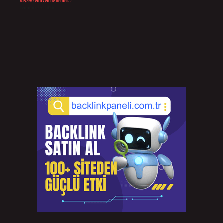
KN350 eldiven ne demek ?
Temmuz 25, 2026