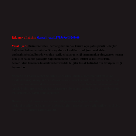
Reklam ve İletişim:
Skype: live:.cid.575569c608265c69
Yasal Uyarı:
Bu internet sitesi, herhangi bir marka, kurum veya şahıs şirketi ile hiçbir
bağlantısı bulunmamaktadır. Sitede yalnızca kendi hazırladığımız makaleler
paylaşılmaktadır. Burada yer alan içerikler haber niteliği taşımamakta olup, gerçek kurum
ve kişiler hakkında paylaşım yapılmamaktadır. Gerçek kurum ve kişiler ile isim
benzerlikleri tamamen tesadüfidir. Sitemizdeki bilgiler taslak halindedir ve tavsiye niteliği
taşımazlar.
Sitemiz, 5651 Sayılı Kanun gereğince Bilgi Teknolojileri ve İletişim Kurumu (BTK)
tarafından onaylanmış bir Yer Sağlayıcı olarak hizmet vermektedir. Bu nedenle, sitedeki
içerikleri proaktif olarak denetleme veya araştırma yükümlülüğümüz bulunmamaktadır.
Ancak, üyelerimiz yazdıkları içeriklerin sorumluluğunu taşımakta olup, siteye üye olarak
bu sorumluluğu kabul etmiş sayılırlar.
Hukuka ve yasal düzenlemelere aykırı olduğunu düşündüğünüz içerikleri,
backlinkpanelicomtr@gmail.com
adresine bildirmeniz halinde, ilgili içerikler yasal süre
içerisinde sitemizden kaldırılacaktır.