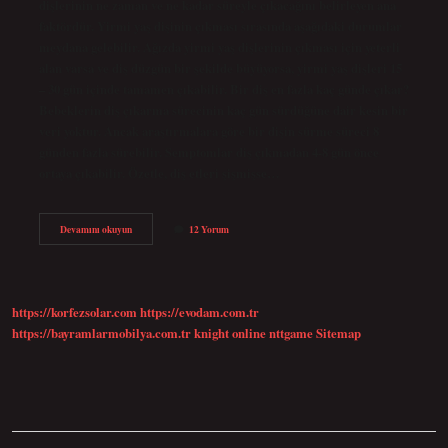
dişlerinin ne zaman ve ne kadar süreyle çıkacağını belirleyen ana
faktördür. Yirmi yaş dişinin çıkması sırasında aşağıdaki durumlar
meydana gelebilir. Ağızda yirmi yaş dişlerinin çıkması için yeterli
alan varsa ve diş düzgün bir şekilde büyüyorsa, yirmi yaş dişleri 15
– 30 gün içinde tamamen çıkabilir. Bir diş en fazla kaç günde çıkar?
Bebeklerin diş çıkarma sürecinin kaç gün sürdüğüne dair kesin bir
veri yoktur. Ancak araştırmalara göre bir dişin sürme süreci 8
günden fazla sürebilir. Semptomlar diş çıkmadan 4-8 gün önce
ortaya çıkabilir. Özetle, diş etleri şişmişse…
Akıl
Devamını okuyun
12 Yorum
Dişi
Ne
Kadar
Sürede
Çıkar
https://korfezsolar.com
https://evodam.com.tr
https://bayramlarmobilya.com.tr
knight online
nttgame
Sitemap