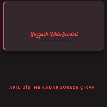
menüyü
Anasayfa
Gizlilik Politikası
Yasal Uyarı
aç
Hakkımızda
Rüzgarlı Fikir Esintisi
Hayatına hareket katan kısa hikayeler!
ETIKET:
AKIL DIŞI KAÇ GÜNDE ÇIKAR
AKIL DIŞI NE KADAR SÜREDE ÇIKAR
Tarih: Ekim 12, 2024
Akıl dişi kaç günde çıkar? Bir kişinin ağız ve diş yapısı, yirmi yaş