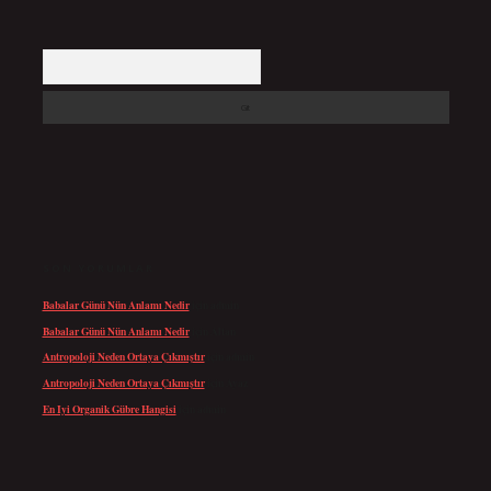
Arama
SON YORUMLAR
Babalar Günü Nün Anlamı Nedir
için
admin
Babalar Günü Nün Anlamı Nedir
için
Altan
Antropoloji Neden Ortaya Çıkmıştır
için
admin
Antropoloji Neden Ortaya Çıkmıştır
için
Ayaz
En Iyi Organik Gübre Hangisi
için
admin