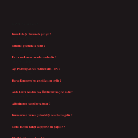
SIDEBAR
SON YAZILAR
Kuzu kulağı otu nerede yetişir ?
Ağustos 8, 2026
Nitelikli göçmenlik nedir ?
Ağustos 8, 2026
Fazla korkunun zararları nelerdir ?
Ağustos 6, 2026
Ayı Paddington seslendiren kim Türk ?
Ağustos 5, 2026
Burcu Esmersoy’un gençlik sırrı nedir ?
Ağustos 4, 2026
Arda Güler Golden Boy Ödülü’nde kaçıncı oldu ?
Ağustos 4, 2026
Alüminyum hangi boya tutar ?
Temmuz 30, 2026
Kırmızı kan hücresi yüksekliği ne anlama gelir ?
Temmuz 27, 2026
Metal metale hangi yapıştırıcı ile yapışır ?
Temmuz 25, 2026