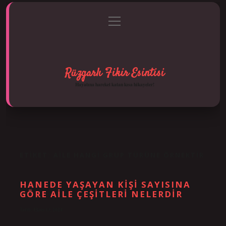
menüyü
Anasayfa
Gizlilik Politikası
Yasal Uyarı
aç
Hakkımızda
Rüzgarlı Fikir Esintisi
Hayatına hareket katan kısa hikayeler!
ETIKET:
AILE HANGI GRUP TÜRÜNE ÖRNEKTIR
HANEDE YAŞAYAN KIŞI SAYISINA
GÖRE AILE ÇEŞITLERI NELERDIR
Tarih: Ekim 13, 2024