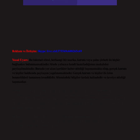
Reklam ve İletişim:
Skype: live:.cid.575569c608265c69
Yasal Uyarı:
Bu internet sitesi, herhangi bir marka, kurum veya şahıs şirketi ile hiçbir
bağlantısı bulunmamaktadır. Sitede yalnızca kendi hazırladığımız makaleler
paylaşılmaktadır. Burada yer alan içerikler haber niteliği taşımamakta olup, gerçek kurum
ve kişiler hakkında paylaşım yapılmamaktadır. Gerçek kurum ve kişiler ile isim
benzerlikleri tamamen tesadüfidir. Sitemizdeki bilgiler taslak halindedir ve tavsiye niteliği
taşımazlar.
Sitemiz, 5651 Sayılı Kanun gereğince Bilgi Teknolojileri ve İletişim Kurumu (BTK)
tarafından onaylanmış bir Yer Sağlayıcı olarak hizmet vermektedir. Bu nedenle, sitedeki
içerikleri proaktif olarak denetleme veya araştırma yükümlülüğümüz bulunmamaktadır.
Ancak, üyelerimiz yazdıkları içeriklerin sorumluluğunu taşımakta olup, siteye üye olarak
bu sorumluluğu kabul etmiş sayılırlar.
Hukuka ve yasal düzenlemelere aykırı olduğunu düşündüğünüz içerikleri,
backlinkpanelicomtr@gmail.com
adresine bildirmeniz halinde, ilgili içerikler yasal süre
içerisinde sitemizden kaldırılacaktır.