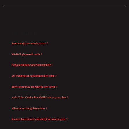
SIDEBAR
SON YAZILAR
Kuzu kulağı otu nerede yetişir ?
Ağustos 8, 2026
Nitelikli göçmenlik nedir ?
Ağustos 8, 2026
Fazla korkunun zararları nelerdir ?
Ağustos 6, 2026
Ayı Paddington seslendiren kim Türk ?
Ağustos 5, 2026
Burcu Esmersoy’un gençlik sırrı nedir ?
Ağustos 4, 2026
Arda Güler Golden Boy Ödülü’nde kaçıncı oldu ?
Ağustos 4, 2026
Alüminyum hangi boya tutar ?
Temmuz 30, 2026
Kırmızı kan hücresi yüksekliği ne anlama gelir ?
Temmuz 27, 2026