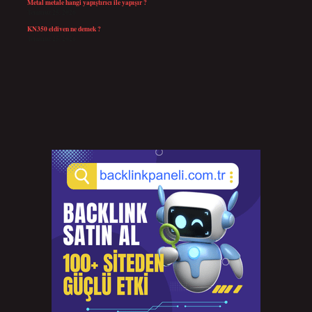
Metal metale hangi yapıştırıcı ile yapışır ?
Temmuz 25, 2026
KN350 eldiven ne demek ?
Temmuz 25, 2026