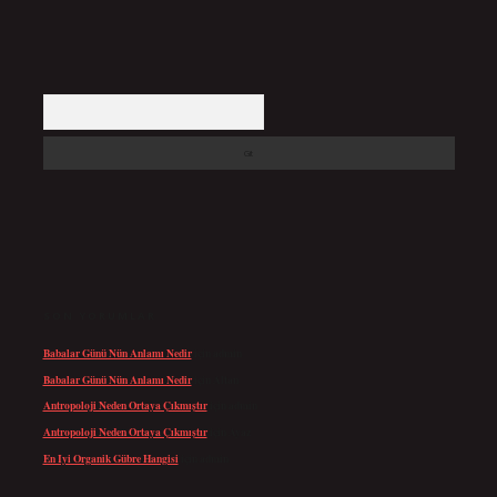
Arama
SON YORUMLAR
Babalar Günü Nün Anlamı Nedir
için
admin
Babalar Günü Nün Anlamı Nedir
için
Altan
Antropoloji Neden Ortaya Çıkmıştır
için
admin
Antropoloji Neden Ortaya Çıkmıştır
için
Ayaz
En Iyi Organik Gübre Hangisi
için
admin