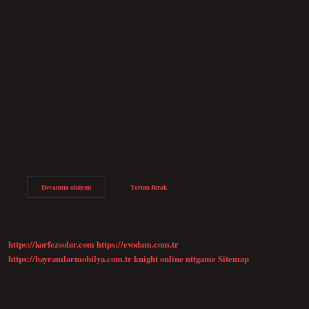
daha dayanıklı olma eğilimindedir ve daha iyi kırışma direncine
sahiptir. Modal kumaş, uzun süreli kullanımdan sonra kolayca
kırışabilir ve şeklini kaybedebilir. Ticari değer: Genel olarak
bambu kumaş, modal kumaştan daha değerlidir. Bambu kumaş,
modal kumaşa kıyasla daha dayanıklı olma eğilimindedir ve daha
iyi kırışma direncine sahiptir. Modal kumaş, uzun süreli
kullanımdan sonra kolayca kırışabilir ve şeklini kaybedebilir. Ticari
değer: Genel olarak bambu kumaş, modal kumaştan daha
değerlidir. Modal kumaş hangi ağaçtan yapılır? Modal kumaş, kayın
ağacından yapılan bir kumaş türüdür. Buna bağlı olarak yüksek
oranda selüloz içerir. Modal kumaş naylon…
Modal
Devamını okuyun
Yorum Bırak
Ve
Bambu
Aynı
Mıdır
https://korfezsolar.com
https://evodam.com.tr
https://bayramlarmobilya.com.tr
knight online
nttgame
Sitemap