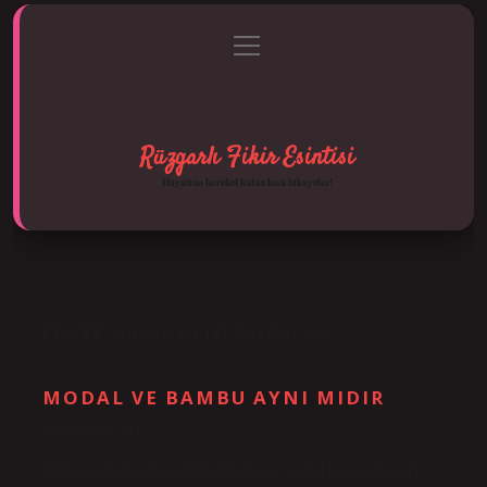
menüyü
Anasayfa
Gizlilik Politikası
Yasal Uyarı
aç
Hakkımızda
Rüzgarlı Fikir Esintisi
Hayatına hareket katan kısa hikayeler!
ETIKET:
AHŞAP MI IYI BAMBU MU
MODAL VE BAMBU AYNI MIDIR
Tarih: Aralık 28, 2024
Modal mı iyi bambu mu? Bambu kumaş, modal kumaşa kıyasla