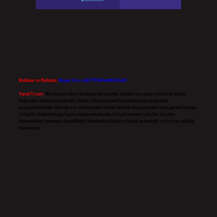
Reklam ve İletişim:
Skype: live:.cid.575569c608265c69
Yasal Uyarı:
Bu internet sitesi, herhangi bir marka, kurum veya şahıs şirketi ile hiçbir
bağlantısı bulunmamaktadır. Sitede yalnızca kendi hazırladığımız makaleler
paylaşılmaktadır. Burada yer alan içerikler haber niteliği taşımamakta olup, gerçek kurum
ve kişiler hakkında paylaşım yapılmamaktadır. Gerçek kurum ve kişiler ile isim
benzerlikleri tamamen tesadüfidir. Sitemizdeki bilgiler taslak halindedir ve tavsiye niteliği
taşımazlar.
Sitemiz, 5651 Sayılı Kanun gereğince Bilgi Teknolojileri ve İletişim Kurumu (BTK)
tarafından onaylanmış bir Yer Sağlayıcı olarak hizmet vermektedir. Bu nedenle, sitedeki
içerikleri proaktif olarak denetleme veya araştırma yükümlülüğümüz bulunmamaktadır.
Ancak, üyelerimiz yazdıkları içeriklerin sorumluluğunu taşımakta olup, siteye üye olarak
bu sorumluluğu kabul etmiş sayılırlar.
Hukuka ve yasal düzenlemelere aykırı olduğunu düşündüğünüz içerikleri,
backlinkpanelicomtr@gmail.com
adresine bildirmeniz halinde, ilgili içerikler yasal süre
içerisinde sitemizden kaldırılacaktır.