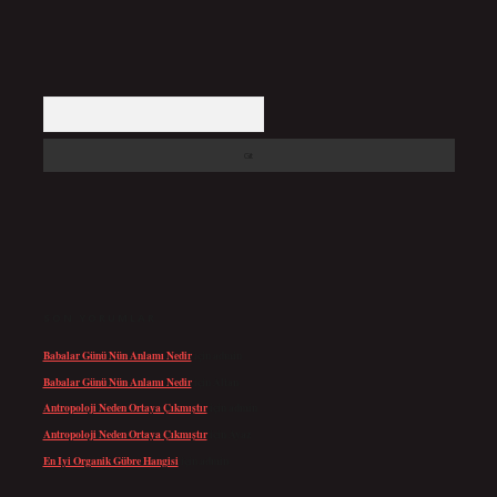
Arama
SON YORUMLAR
Babalar Günü Nün Anlamı Nedir
için
admin
Babalar Günü Nün Anlamı Nedir
için
Altan
Antropoloji Neden Ortaya Çıkmıştır
için
admin
Antropoloji Neden Ortaya Çıkmıştır
için
Ayaz
En Iyi Organik Gübre Hangisi
için
admin