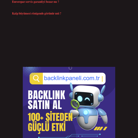
Eurorepar servis garantiyi bozar mı ?
Temmuz 25, 2026
Kalp büyümesi röntgende görünür mü ?
Temmuz 23, 2026