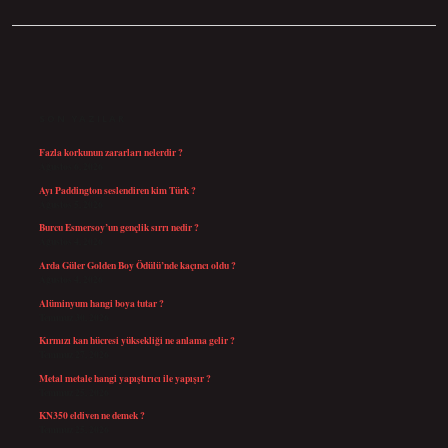
SIDEBAR
SON YAZILAR
Fazla korkunun zararları nelerdir ?
Ağustos 6, 2026
Ayı Paddington seslendiren kim Türk ?
Ağustos 5, 2026
Burcu Esmersoy’un gençlik sırrı nedir ?
Ağustos 4, 2026
Arda Güler Golden Boy Ödülü’nde kaçıncı oldu ?
Ağustos 4, 2026
Alüminyum hangi boya tutar ?
Temmuz 30, 2026
Kırmızı kan hücresi yüksekliği ne anlama gelir ?
Temmuz 27, 2026
Metal metale hangi yapıştırıcı ile yapışır ?
Temmuz 25, 2026
KN350 eldiven ne demek ?
Temmuz 25, 2026