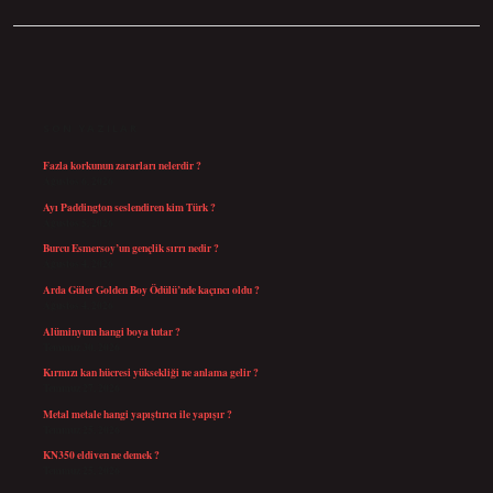
SIDEBAR
SON YAZILAR
Fazla korkunun zararları nelerdir ?
Ağustos 6, 2026
Ayı Paddington seslendiren kim Türk ?
Ağustos 5, 2026
Burcu Esmersoy’un gençlik sırrı nedir ?
Ağustos 4, 2026
Arda Güler Golden Boy Ödülü’nde kaçıncı oldu ?
Ağustos 4, 2026
Alüminyum hangi boya tutar ?
Temmuz 30, 2026
Kırmızı kan hücresi yüksekliği ne anlama gelir ?
Temmuz 27, 2026
Metal metale hangi yapıştırıcı ile yapışır ?
Temmuz 25, 2026
KN350 eldiven ne demek ?
Temmuz 25, 2026