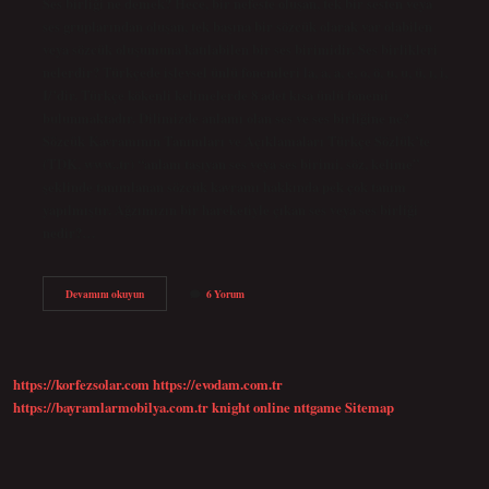
Ses birliği ne demek? Hece, bir nefeste oluşan, tek bir sesten veya
ses gruplarından oluşan, tek başına bir sözcük olarak var olabilen
veya sözcük oluşumuna katılabilen bir ses birimidir. Ses birlikleri
nelerdir? Türkçede işlevsel ünlü fonemleri la, a, a, e, o, ö, u, u, ü, ı, i,
I/’dir. Türkçe kökenli kelimelerde 8 adet kısa ünlü fonemi
bulunmaktadır. Dilimizde anlamı olan ses ve ses birliğine ne?
Sözcük Kavramının Tanımları ve Açıklamaları Türkçe Sözlük’te
(TDK, www..tr) “anlam taşıyan ses veya ses birimi, söz, kelime”
şeklinde tanımlanan sözcük kavramı hakkında pek çok tanım
yapılmıştır. Ağzımızın bir hareketiyle çıkan ses veya ses birliği
nedir?…
Ses
Devamını okuyun
6 Yorum
Birliği
Ne
Demektir
https://korfezsolar.com
https://evodam.com.tr
https://bayramlarmobilya.com.tr
knight online
nttgame
Sitemap