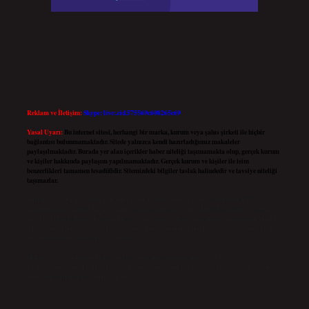
Reklam ve İletişim:
Skype: live:.cid.575569c608265c69
Yasal Uyarı:
Bu internet sitesi, herhangi bir marka, kurum veya şahıs şirketi ile hiçbir
bağlantısı bulunmamaktadır. Sitede yalnızca kendi hazırladığımız makaleler
paylaşılmaktadır. Burada yer alan içerikler haber niteliği taşımamakta olup, gerçek kurum
ve kişiler hakkında paylaşım yapılmamaktadır. Gerçek kurum ve kişiler ile isim
benzerlikleri tamamen tesadüfidir. Sitemizdeki bilgiler taslak halindedir ve tavsiye niteliği
taşımazlar.
Sitemiz, 5651 Sayılı Kanun gereğince Bilgi Teknolojileri ve İletişim Kurumu (BTK)
tarafından onaylanmış bir Yer Sağlayıcı olarak hizmet vermektedir. Bu nedenle, sitedeki
içerikleri proaktif olarak denetleme veya araştırma yükümlülüğümüz bulunmamaktadır.
Ancak, üyelerimiz yazdıkları içeriklerin sorumluluğunu taşımakta olup, siteye üye olarak
bu sorumluluğu kabul etmiş sayılırlar.
Hukuka ve yasal düzenlemelere aykırı olduğunu düşündüğünüz içerikleri,
backlinkpanelicomtr@gmail.com
adresine bildirmeniz halinde, ilgili içerikler yasal süre
içerisinde sitemizden kaldırılacaktır.