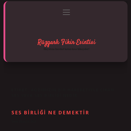
menüyü
Anasayfa
Gizlilik Politikası
Yasal Uyarı
aç
Hakkımızda
Rüzgarlı Fikir Esintisi
Hayatına hareket katan kısa hikayeler!
ETIKET:
AĞZIMIZIN BIR HAREKETIYLE ÇIKAN
SES VEYA SES BIRLIĞI NEDIR
SES BIRLIĞI NE DEMEKTIR
Tarih: Ekim 14, 2024