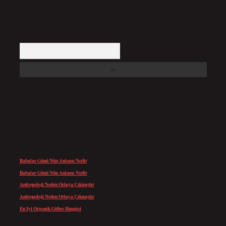
Arama
SON YORUMLAR
Babalar Günü Nün Anlamı Nedir
için
admin
Babalar Günü Nün Anlamı Nedir
için
Altan
Antropoloji Neden Ortaya Çıkmıştır
için
admin
Antropoloji Neden Ortaya Çıkmıştır
için
Ayaz
En Iyi Organik Gübre Hangisi
için
admin