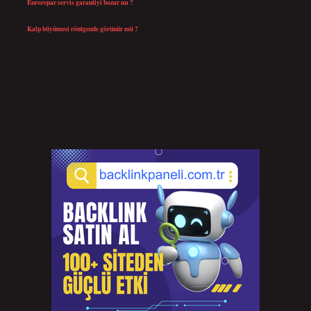
Eurorepar servis garantiyi bozar mı ?
Temmuz 25, 2026
Kalp büyümesi röntgende görünür mü ?
Temmuz 23, 2026