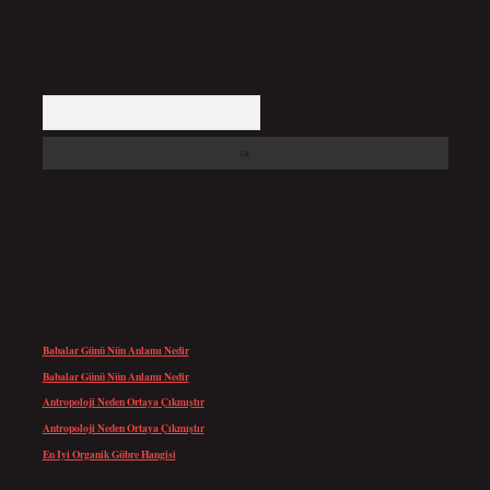
Arama
SON YORUMLAR
Babalar Günü Nün Anlamı Nedir
için
admin
Babalar Günü Nün Anlamı Nedir
için
Altan
Antropoloji Neden Ortaya Çıkmıştır
için
admin
Antropoloji Neden Ortaya Çıkmıştır
için
Ayaz
En Iyi Organik Gübre Hangisi
için
admin