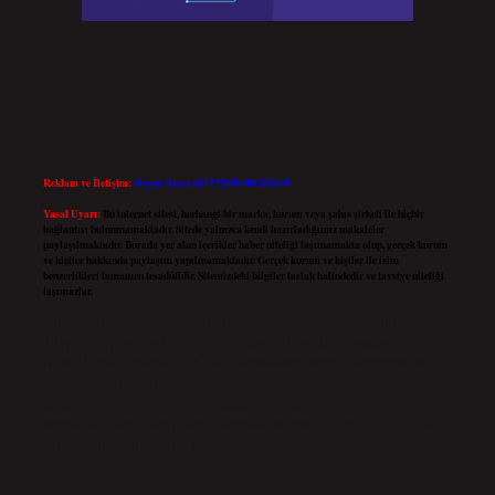
Reklam ve İletişim:
Skype: live:.cid.575569c608265c69
Yasal Uyarı:
Bu internet sitesi, herhangi bir marka, kurum veya şahıs şirketi ile hiçbir
bağlantısı bulunmamaktadır. Sitede yalnızca kendi hazırladığımız makaleler
paylaşılmaktadır. Burada yer alan içerikler haber niteliği taşımamakta olup, gerçek kurum
ve kişiler hakkında paylaşım yapılmamaktadır. Gerçek kurum ve kişiler ile isim
benzerlikleri tamamen tesadüfidir. Sitemizdeki bilgiler taslak halindedir ve tavsiye niteliği
taşımazlar.
Sitemiz, 5651 Sayılı Kanun gereğince Bilgi Teknolojileri ve İletişim Kurumu (BTK)
tarafından onaylanmış bir Yer Sağlayıcı olarak hizmet vermektedir. Bu nedenle, sitedeki
içerikleri proaktif olarak denetleme veya araştırma yükümlülüğümüz bulunmamaktadır.
Ancak, üyelerimiz yazdıkları içeriklerin sorumluluğunu taşımakta olup, siteye üye olarak
bu sorumluluğu kabul etmiş sayılırlar.
Hukuka ve yasal düzenlemelere aykırı olduğunu düşündüğünüz içerikleri,
backlinkpanelicomtr@gmail.com
adresine bildirmeniz halinde, ilgili içerikler yasal süre
içerisinde sitemizden kaldırılacaktır.