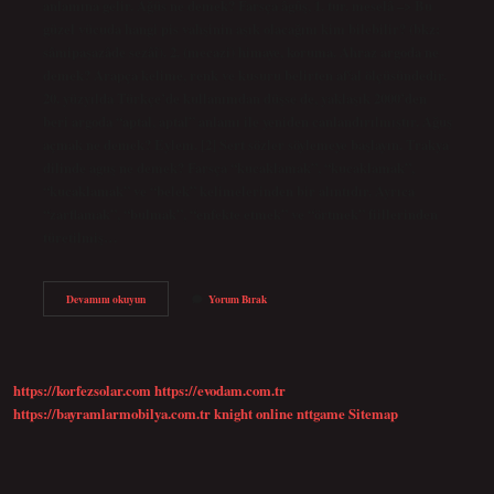
anlamına gelir. Ağüs ne demek? Farsça âgûş, 1. tur. meselâ –> Bu
güzel vücuda hangi pis vahşinin aşık olacağını kim bilebilir? (bkz:
sâmipaşazâde sezâî). 2. (mecazi) himaye, koruma. Ahraz argoda ne
demek? Arapça kelime, renk ve kusuru belirten afˁal ölçüsündedir.
20. yüzyılda Türkçe’de kullanımdan düşse de, yaklaşık 2000’den
beri argoda “aptal, aptal” anlamı ile yeniden canlandırılmıştır. Ağuş
açmak ne demek? Eylem. [2] Sert sözler söylemeye başlayın. Trakya
dilinde aguş ne demek? Farsça “kucaklamak”, “kucaklamak”,
“kucaklamak” ve “belek” kelimelerinden bir alıntıdır. Ayrıca
“zarflamak”, “bulmak”, “enfekte etmek” ve “örtmek” fiillerinden
türetilmiş…
Ağsan
Devamını okuyun
Yorum Bırak
Ne
Demek
https://korfezsolar.com
https://evodam.com.tr
https://bayramlarmobilya.com.tr
knight online
nttgame
Sitemap