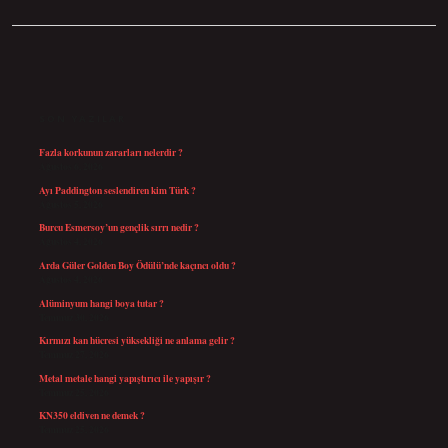
SIDEBAR
SON YAZILAR
Fazla korkunun zararları nelerdir ?
Ağustos 6, 2026
Ayı Paddington seslendiren kim Türk ?
Ağustos 5, 2026
Burcu Esmersoy’un gençlik sırrı nedir ?
Ağustos 4, 2026
Arda Güler Golden Boy Ödülü’nde kaçıncı oldu ?
Ağustos 4, 2026
Alüminyum hangi boya tutar ?
Temmuz 30, 2026
Kırmızı kan hücresi yüksekliği ne anlama gelir ?
Temmuz 27, 2026
Metal metale hangi yapıştırıcı ile yapışır ?
Temmuz 25, 2026
KN350 eldiven ne demek ?
Temmuz 25, 2026