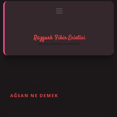
menüyü
Anasayfa
Gizlilik Politikası
Yasal Uyarı
aç
Hakkımızda
Rüzgarlı Fikir Esintisi
Hayatına hareket katan kısa hikayeler!
ETIKET:
AĞNAZ NE DEMEK
AĞSAN NE DEMEK
Tarih: Aralık 26, 2024
Ağraz insan ne demek? Ahraz kelimesi halk arasında sağır ve dilsiz