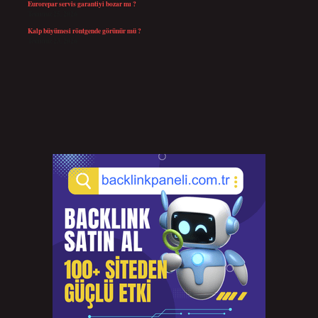
Eurorepar servis garantiyi bozar mı ?
Temmuz 25, 2026
Kalp büyümesi röntgende görünür mü ?
Temmuz 23, 2026